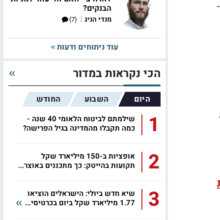
הבנקים?
|
מנדי הניג
(7)
עוד ניתוחים ודעות
הכי נקראות במדור
היום
השבוע
החודש
1
שילמתם לביטוח הלאומי 40 שנה -
כמה תקבלו מהמדינה בגיל הפרישה?
2
אופציות ב-150 מיליארד שקל
תקועות בהייטק: כך מתכננים באוצר...
3
שיא חדש ביולי: הישראלים הוציאו
1.77 מיליארד שקל ביום בכרטיסי...