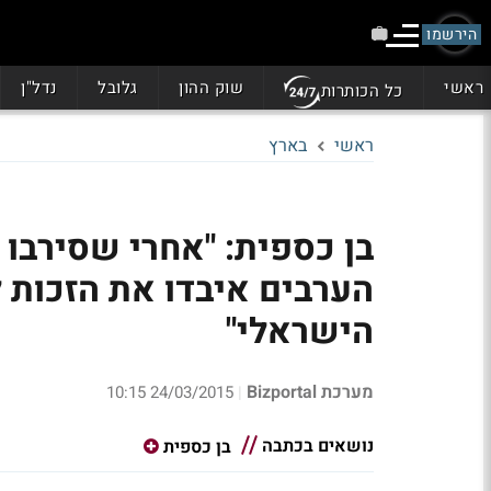
הירשמו
ראשי
שוק ההון
גלובל
נדל"ן
כל הכותרות
ראשי
בארץ
בן כספית: "אחרי שסירבו 
הערבים איבדו את הזכות
הישראלי"
מערכת Bizportal
24/03/2015 10:15
|
נושאים בכתבה
בן כספית