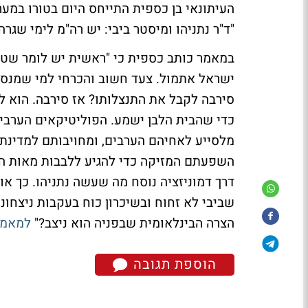
העיתונאי בן כספית התייחס היום בטורו במער
"ד"ר נתניהו ומיסטר ביבי: יש רה"מ לימי שגרה
במאמר כותב כספית כי "ראשית יש לומר שטוב
ישראל אתמול. צעד חשוב והכרחי למי שמנסה
סירבה לקבל את התנצלותו? אז סירבה. הוא ל
כדי שהבית הלבן ישמע. הפוליטיקאים הערבים
מלסייע לאחיהם הערבים, ומחויבותם למדינת 
השפעתם המזיקה כדי להגיע ללבבות מאות הא
דרך דמוניזציה נוסח מה שעשה נתניהו. כך א
שביבי לא זחוח ובשיכרון כוח בעקבות ניצחונ
הצרה הבינלאומית שבפניה הוא ניצב?"
למאמר
הוספת תגובה