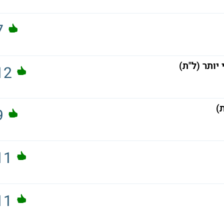
7
יותר (ל"ת)
12
)
9
11
11