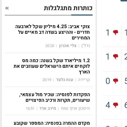
כותרות מתגלגלות
צוקי אביב: 4.25 מיליון שקל לארבעה
1
חדרים - וההיצע בשדה דב מאיים על
המחירים
נדל"ן
צלי אהרון
20:20
|
|
1
1.2 מיליארד שקל בשנה: כמה מס
לוקחים איתם הישראלים שעוזבים את
הארץ
0
קריירה
ענת גלעד
20:19
|
|
הפקדות לפנסיה: שכיר מול עצמאי,
שיעורים, תקרות ורכיב הפיצויים
4
חיסכון ארוך טווח
מירב ארד
16:51
|
|
מקדם ההמרה בפנסיה: המספר שקובע