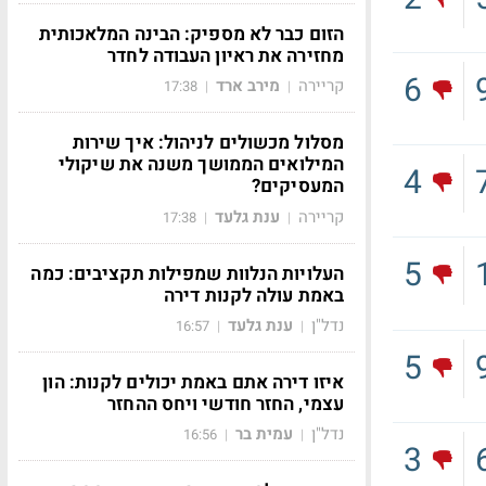
הזום כבר לא מספיק: הבינה המלאכותית
מחזירה את ראיון העבודה לחדר
6
קריירה
מירב ארד
17:38
|
|
מסלול מכשולים לניהול: איך שירות
המילואים הממושך משנה את שיקולי
4
המעסיקים?
קריירה
ענת גלעד
17:38
|
|
5
העלויות הנלוות שמפילות תקציבים: כמה
באמת עולה לקנות דירה
נדל"ן
ענת גלעד
16:57
|
|
5
איזו דירה אתם באמת יכולים לקנות: הון
עצמי, החזר חודשי ויחס ההחזר
נדל"ן
עמית בר
16:56
|
|
3