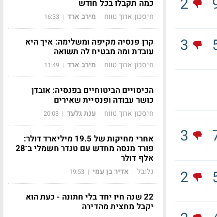
2
כמה תקבלו בכל חודש
חיסכון ארוך טווח
מירב ארד
16:33
|
|
3
קרן פנסיה מקיפה ומשלימה: איך היא
עובדת ומה מבטיח לה תשואה
חיסכון ארוך טווח
מירב ארד
11:49
|
|
הכיסויים הביטוחיים בפנסיה: אובדן
כושר עבודה ופנסיית שאירים
חיסכון ארוך טווח
ענת גלעד
20:03
|
|
3
אחרי מחיקות של 19.5 מיליארד דולר:
פורד מנסה מחדש עם טנדר חשמלי ב־28
אלף דולר
גלובל
אדיר בן עמי
2
19:53
|
|
22 שנה חיו יחד בלי חתונה - כעת הוא
יקבל מחצית מהדירה