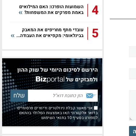
4
השמועות הופרכו: האם המילואים
באמת מפרקים את המשפחות?
5
עובדי מתף מחריפים את המאבק
בבינלאומי: מקפיאים את העבודה...
הירשם לסיכום היומי של שוק ההון
ולמבזקים של
אני מאשר קבלת ניוזלטרים ודיוורים פרסומיים
בדואר אלקטרוני ו/או באמצעות הסלולר בהתאם
למפורט בסעיף 10 בתנאי השימוש
ה