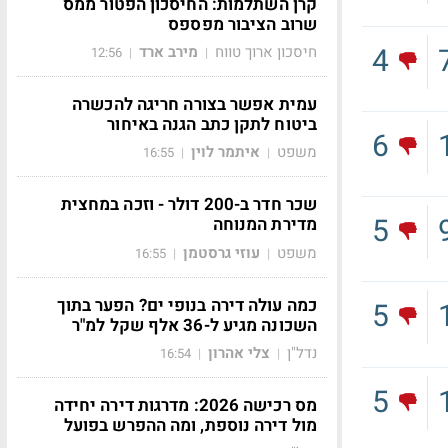
קרן השתלמות: החיסכון הפטור ממס
שרוב הציבור מפספס
4
חיסכון ארוך טווח
מירב ארד
12:56
|
|
עמית אפשר בצורה חריגה להכשרה
ביטוח לתקן כתב הגנה באיחור
6
משפט
איתמר לוין
16:55
|
|
שכר חדר ב-200 דולר - וזכה במחצית
5
מדירת המנוחה
משפט
עוזי גרסטמן
16:55
|
|
כמה עולה דירה בנופי ים? הפער בתוך
5
השכונה מגיע ל-36 אלף שקל למ"ר
נדל"ן
צלי אהרון
16:54
|
|
5
מס רכישה 2026: מדרגות דירה יחידה
מול דירה נוספת, ומה ההפרש בפועל