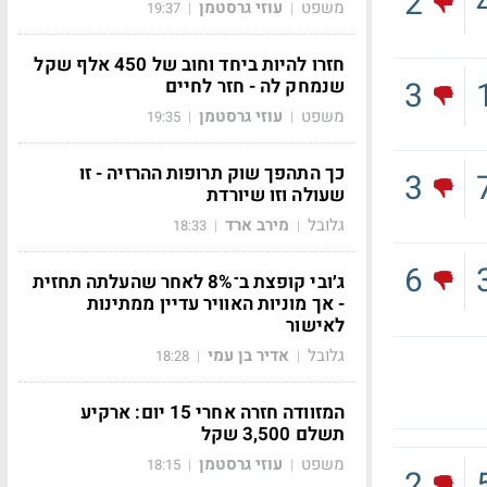
2
משפט
עוזי גרסטמן
19:37
|
|
חזרו להיות ביחד וחוב של 450 אלף שקל
שנמחק לה - חזר לחיים
3
משפט
עוזי גרסטמן
19:35
|
|
כך התהפך שוק תרופות ההרזיה - זו
3
שעולה וזו שיורדת
גלובל
מירב ארד
18:33
|
|
6
ג׳ובי קופצת ב־8% לאחר שהעלתה תחזית
- אך מוניות האוויר עדיין ממתינות
לאישור
גלובל
אדיר בן עמי
18:28
|
|
המזוודה חזרה אחרי 15 יום: ארקיע
תשלם 3,500 שקל
משפט
עוזי גרסטמן
18:15
|
|
2