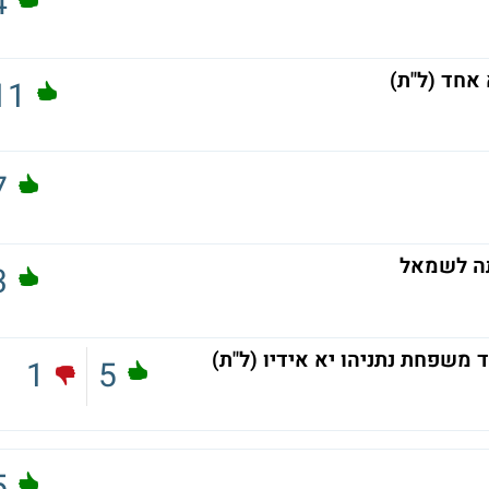
4
אחד (ל"ת)
11
7
תה לשמאל
3
שפחת נתניהו יא אידיו (ל"ת)
1
5
5