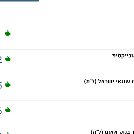
1
בייקטיוי
2
ונאי ישראל (ל"ת)
5
6
 בנוק אאוט (ל"ת)