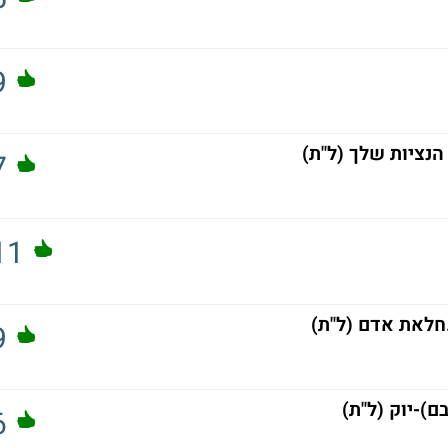
9
הנציות שלך (ל"ת)
7
11
חלאת אדם (ל"ת)
9
)-יוק (ל"ת)
6