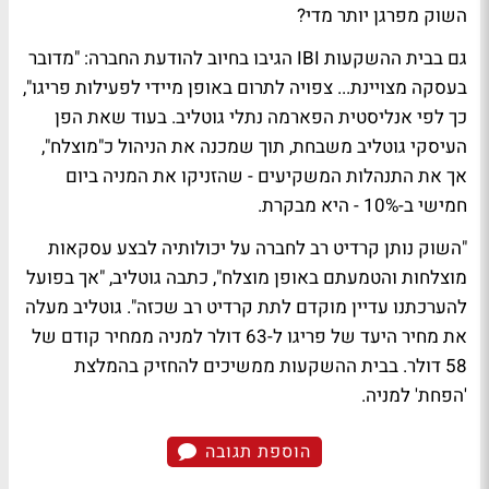
השוק מפרגן יותר מדי?
גם בבית ההשקעות IBI הגיבו בחיוב להודעת החברה: "מדובר
בעסקה מצויינת... צפויה לתרום באופן מיידי לפעילות פריגו",
כך לפי אנליסטית הפארמה נתלי גוטליב. בעוד שאת הפן
העיסקי גוטליב משבחת, תוך שמכנה את הניהול כ"מוצלח",
אך את התנהלות המשקיעים - שהזניקו את המניה ביום
חמישי ב-10% - היא מבקרת.
"השוק נותן קרדיט רב לחברה על יכולותיה לבצע עסקאות
מוצלחות והטמעתם באופן מוצלח", כתבה גוטליב, "אך בפועל
להערכתנו עדיין מוקדם לתת קרדיט רב שכזה". גוטליב מעלה
את מחיר היעד של פריגו ל-63 דולר למניה ממחיר קודם של
58 דולר. בבית ההשקעות ממשיכים להחזיק בהמלצת
'הפחת' למניה.
הוספת תגובה