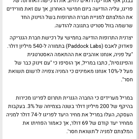
בבנק אוף אמריקה רואים לחיוב את הרכישה האחרונה של
פריגו, עליה הודיעה ביום חמישי האחרון, אך עם זאת מורידים
את המלצתם למניית חברת התרופות בשל הזינוק החד
שרשמה בוול סטריט בתגובה להודעה.
יצרנית התרופות הודיעה בחמישי על רכישת חברת הגנריקה
פאדוק לאבס (Paddock Labs) בתמורה ל-540 מיליון דולר.
"על פניה, אנחנו אוהבים את ההתאמה האסטרטגית
והפיננסית", כתבו במריל, אך הוסיפו כי "עם זינוק כבר של
מעל ל-10% אנחנו מאמינים כי המניה צפויה לרשום תשואת
חסר".
במריל מערידים כי החברה הגנרית תתרום לפריגו מכירות
בהיקף של 200 מיליון דולר בשנה בצמיחה של 3%. בעקבות
העסקה, העלו במריל את מחיר היעד לפריגו ל-74 דולר למניה
ממחיר יעד קודם של 69 דולר, אך כאמור הפחיתו את
המלצתם למניה ל'תשואת חסר'.