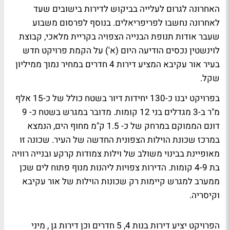
האחרונה לגרום לעלייה בביקוש לדירות בישובים שעד
לאחרונה נחשבו לפריפריאלים. בנוסף לפרסום משבוע
שעבר אודות תנופת הבנייה הצפויה
בקריית מלאכי
, קבוצת
לוינשטין נכסים הודיעה היום (א') על הקמת פרויקט חדש
בעיר אור עקיבא המציע דירות 4 חדרים במחיר נמוך ממיליון
שקל.
בפרויקט יבנו כ-130 יחידות דיור בשטח כולל של כ-15 אלף
מ"ר ב-3 מגדלים בני 12 קומות. מדובר במגרש בשטח כ- 9
דונם הממוקם במרחק של כ- 1.5 ק"מ מחוף הים, הנמצא
במרכז שכונת הוילות הצפונית החדשה של העיר. שכונה זו
מאופיינת בבינוי משולב של וילות צמודות קרקע ובנייה רוויה
בת 4-9 קומות. הדירות צפויות ליהנות מנוף פתוח לים שכן
ממערב למגרש קיימות רק שכונות הוילות של אור עקיבא
וקיסריה.
הפרויקט יציע דירות בנות 4, 5 חדרים וכן דירות גן , מיני