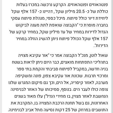
פנטהאוזים ופנטהאוזים. הקרקע נרכשה במכרז בעלות
כוללת של כ- 20.5 מיליון שקל , דהיינו כ- 157 אלף שקל
ליחידת דיור כולל פיתוח. מיכל כספי, מנהלת פיתוח עסקי
בחברה מוסרת כי "הקבוצה שואפת לתת מענה לביקוש
הגדול לדירות במחיר של עד מיליון שקל, במחיר קרקע של
157 אלף שקל הכולל פיתוח ניתן להשיג הוזלה במחיר
הדירות".
שאול לוטן, מנכ"ל הקבוצה אמר כי "אור עקיבא מצויה
בתהליכי התפתחות מואצים, כבר היום ניתן לראות בשטח
בניה חדשה, במקביל לפיתוח סביבתי והקמת בתי ספר
ומרכזי תרבות. שכונת אור עקיבא צפון, פונה ומשקיפה
מערבה, לאזור קיסריה, אל הים, וכך גם מיקום המגרש שלנו
צופה כולו לעבר הים. בנוסף, סמיכותו של האזור לבנימינה
הנחשבת לאזור מצוין, בו מחירי הנדל"ן עלו מאוד בשנים
האחרונות, גם בשל תחנת הרכבת המצויה בו, המקרבת את
התושבים במרחק של 25 דקות נסיעה מתל אביב לבנימינה.