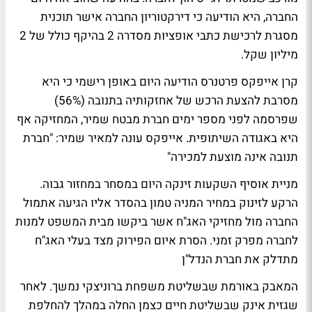
החברה, היא הודיעה כי דירקטוריון החברה אישר תוכנית
מסגרת לרכישת כתבי אופציות מסדרה 2 בהיקף כולל של 2
מיליון שקל.
קרן אייפקס פרטנרס הודיעה היום באופן רישמי כי היא
מסרבת להצעת הרכש של אחזקותיה בתנובה (56%)
שפרסמה לפני מספר ימים חברת מבטח שמיר, המחזיקה אף
היא באגודה השיתופית.
אייפקס עונה למאיר שמיר: "חברת
תנובה אינה מוצעת למכירה"
מניית אוסיף השקעות זינקה היום במסחר במחזור גבוה.
הרקע לזינוק במחיר המניה טמון בהסדר אליו הגיעה אתמול
החברה מול מחזיקי האג"ח אשר ביקשו מבית המשפט למנות
לחברה מפרק זמני.
הסרת איום הפירוק מצד בעלי האג"ח
מתדלק את חברת הנדל"ן
המאבק באורמת שבשליטת משפחת ברוניצקי נמשך. לאחר
שגזית אינק שבשליטת חיים כצמן החלה במהלך להחלפת