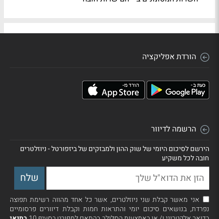
הורדת אפליקציה
הרשמה לדיוור
הירשם לסיכום היומי של שוק ההון ולמבזקים של ביזפורטל - ניוזלטרים
חובה לכל משקיע
אני מאשר קבלת שני ניוזלטרים, אשר כל אחד מהווה רשימת תפוצה
נפרדת, בנושאים סיכום יומי והתראות חמות וקבלת דיוורים פרסומיים
בדואר אלקטרוני ו/ או באמצעות הסלולר בהתאם למפורט בסעיף 10
בתנאי