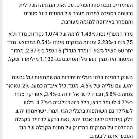
העתידיים ובבורסות העולם. עם זאת, המגמה השלילית
נרשמה בסגירה למרות מעבר של החוזים בוול סטריט
והמסחר באירופה למגמה מעורבת.
מדד המעו"ף נסוג 1.43% לרמה של 1,074 נקודות, מדד ת"א
75 צנח ב-2.23% ומניות הבנקים איבדו 0.54% בממוצע. מדד
יתר 50 השיל 1.92% ומדד הנדל"ן 15 נפל ב-2.37%. מחזור
המסחר היה נמוך מהרגיל והסתכם בכ-1.132 מיליארד שקל.
בשוק המניות בלטו בעליות יחידות ההשתתפות של גבעות
יהש, עם עלייה של 4.5%. מנגד, כיל איבדה כמעט 2%, טאואר
צנחה ב-5.8%, חברה לישראל ירדה ב-3.4%, אפריקה צנחה
ב-4.7% לשפל חדש, כלל ביוטכנולוגיה ב-4.7%. בלטו
לשלילה גם השותפות בתגלית הגז 'תמר'. ישראמקו יהש,
דלק קידוחים יהש ואבנר יהש, זאת ברקע לדחייה בקבלת
ההחלטה על המיקום המדויק על תחנת הקבלה של הגז
הטבעי אתמול בערב.