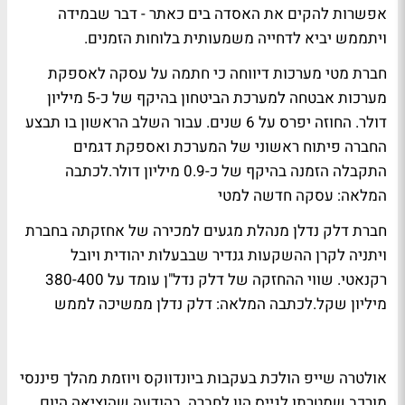
אפשרות להקים את האסדה בים כאתר - דבר שבמידה
ויתממש יביא לדחייה משמעותית בלוחות הזמנים.
חברת מטי מערכות דיווחה כי חתמה על עסקה לאספקת
מערכות אבטחה למערכת הביטחון בהיקף של כ-5 מיליון
דולר. החוזה יפרס על 6 שנים. עבור השלב הראשון בו תבצע
החברה פיתוח ראשוני של המערכת ואספקת דגמים
התקבלה הזמנה בהיקף של כ-0.9 מיליון דולר.
לכתבה
המלאה: עסקה חדשה למטי
חברת דלק נדלן מנהלת מגעים למכירה של אחזקתה בחברת
ויתניה לקרן ההשקעות גנדיר שבבעלות יהודית ויובל
רקנאטי. שווי ההחזקה של דלק נדל"ן עומד על 380-400
מיליון שקל.
לכתבה המלאה: דלק נדלן ממשיכה לממש
אולטרה שייפ הולכת בעקבות ביונדווקס ויוזמת מהלך פיננסי
מורכב שמטרתו לגייס הון לחברה. בהודעה שהוציאה היום