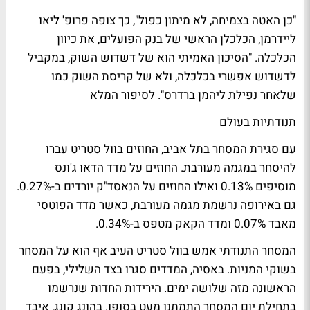
"כן האטה בצמיחה, לא מיתון כפול", כך צופה פרופ' ליאו
ליידרמן, הכלכלן הראשי של בנק הפועלים, את כיוון
הכלכלה. "הסיכון האמיתי הוא של דשדוש השוק, במקביל
לדשדוש אפשרי בכלכלה, ולא של קריסת השוק כמו
שלאחר נפילת ליהמן ברדרס".
לסיפור המלא
תנודתיות בעולם
עם סגירת המסחר בתל אביב, החוזים בוול סטריט עברו
להיסחר במגמה מעורבת. החוזים על מדד הדאו ג'ונס
מוסיפים 0.13% ואילו החוזים על הנאסד"ק יורדים ב-0.27%.
גם באירופה נרשמת מגמה מעורבת, כאשר מדד הפוטסי
מאבד 0.07% ומדד הקאק מטפס ב-0.34%.
המסחר התנודתי אמש בוול סטריט העיב אף הוא על המסחר
בשוקי המניות. באסיה, המדדים סגרו בצד השלילי, בפעם
הראשונה מזה שלושה ימים. הירידות החדות שנרשמו
בתחילת יום המסחר התמתנו מעט בסופו. בהונג קונג, איבד