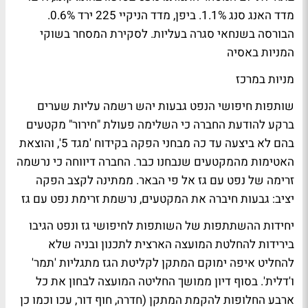
מדד האנג סנג 1.1%. ביפן, מדד הניקיי 225 ירד 0.6%.
הבורסה בשנחאי סגרה בעליות.
לסקירת המסחר בשוקי
המניות באסיה
מניות במרכז
שותפות חיפושי הנפט גבעות יהש רשמה עליות שערים
ברקע להודעת החברה כי השלימה פעולת "חירור" מקטעים
בהם לא ביצעה עד כה מבחני הפקה בקידוח 'מגד 5', והוצאת
האטימות מהמקטעים שנבחנו כבר. החברה דיווחה כי נרשמה
זרימה של נפט עם גז אל פי הבאר.
ממתינה לקצב הפקה
יציב: גבעות חיברה את המקטעים, נרשמת זרימת נפט עם גז
יחידות ההשתתפות של השותפות לחיפושי גז ונפט הגיבו
בירידות להחלטת המועצה הארצית לתכנון ובניה שלא
להחליט איפה ימוקם המתקן לקליטת הגז מתגליות 'תמר'
ו'דלית'. בסוף דיון ממושך החליטה המועצה לבחון את כל
ארבע החלופות להקמת המתקן (חדרה, חוף דור, עכו וכמו כן