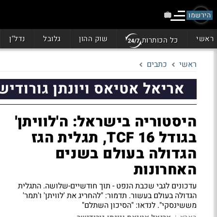
הירשמו
ראשי
שוק ההון
גלובל
נדל"ן
כל הכותרות
ראשי
כתבים
אריאל אטיאס ויונתן גורודיש
היסטוריה בישראל: ה'לוויתן'
בגודל 16 TCF, תגלית הגז
הגדולה בעולם בשנים
האחרונות
עדכונים לגבי שכבת הנפט - תוך חודשיים-שלושה. התגלית
הגדולה בעולם בעשור.
תדמור:
"להחריג את 'לוויתן' ו'תמר'
מששינסקי".
לנדאו:
"הסיכון השתלם"