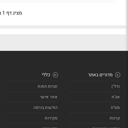
מציג דף 1 מתוך 6
מדורים באתר
כללי
נדל"ן
תגיות חמות
אג"ח
אזור אישי
מט"ח
הודעות בורסה
קרנות
סקירות