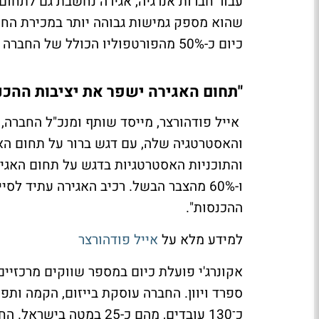
עבור חברות אנרגיה, אגירה נחשבת גם לתחו
שהוא מספק גמישות גבוהה יותר במכירת החשמ
כיום כ-50% מהפורטפוליו הכולל של החברה וכ-60% מהצבר הבשל.
"תחום האגירה ישפר את יציבות ההכנ
אייל פודהורצר, מייסד שותף ומנכ"ל החברה, 
והאסטרטגיה שלה, עם דגש ברור על תחום האגי
ו-60% מהצבר הבשל. רכיב האגירה עתיד לס
ההכנסות".
למידע מלא על
אייל פודהורצר
אקונרג'י פועלת כיום במספר שווקים מרכזיים ב
ספרד ויוון. החברה עוסקת בייזום, הקמה ותפ
כ־130 עובדים, מהם כ-25