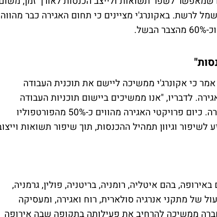
ם שמאפשר לשפר תשואות ולייצב הכנסות לאורך זמן, משום
ל לרשת. באקונרג'י מציינים כי תחום האגירה כבר מהווה
סות"
אמר כי אקונרג'י ממשיכה ליישם את תוכנית העבודה
רה. לדבריו, "אנו ממשיכים ביישום תוכניות העבודה
והתוכניות האסטרטגיות בדגש על תחום האגירה. כיום פרויקטי האגירה מהווים כ-50% מהפורטפוליו
ייע לשיפור וגיוון תמהיל ההכנסות, תוך שיפור תשואות וייצוב
אירופה, בהם איטליה, רומניה, בריטניה, פולין, גרמניה,
עול של מתקני אנרגיה סולארית, רוח ואגירה, ומעסיקה
 במטה בישראל. החברה ממשיכה להרחיב את פעילותה בתקופה שבה אירופה