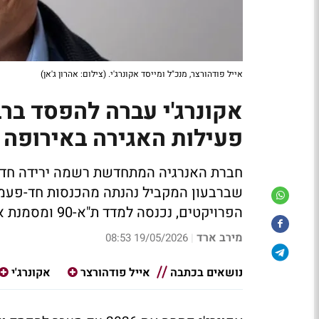
אייל פודהורצר, מנכ"ל ומייסד אקונרג'י. (צילום: אהרון ג'אן)
אקונרג'י עברה להפסד ברב
פעילות האגירה באירופה
חברת האנרגיה המתחדשת רשמה ירידה חדה
שברבעון המקביל נהנתה מהכנסות חד-פעמי
הפרויקטים, נכנסה למדד ת"א-90 ומסמנת את תחום האגירה כמנוע הצמיחה המרכזי שלה
מירב ארד
19/05/2026 08:53
|
נושאים בכתבה
אייל פודהורצר
אקונרג'י