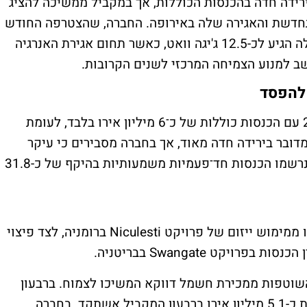
עם מעבר להפסד וירידה חדה בהכנסות הכוללות, אך במקביל ממשיכה להציג
חדשת והאגירה שלה באירופה. החברה, שהצטרפה החודש
למדד ת"א־90, מדווחת כי צבר הפרויקטים שלה הגיע לכ-12.5 ג'יגה וואט, כאשר תחום אגירת האנרגיה
ב למנוע הצמיחה המרכזי לשנים הקרובות.
 להפסד
אקונרג'י סיימה את הרבעון הראשון של 2026 עם הכנסות כוללות של כ־6 מיליון אירו בלבד, לעומת
ד. מדובר בירידה חדה מאוד, אך בחברה מסבירים כי עיקר
הפער נובע מכך שברבעון המקביל של 2025 נרשמו הכנסות חד־פעמיות משמעותיות בהיקף של כ-31.8
ההכנסות החד-פעמיות כללו כ־27 מיליון אירו ממימוש ייזום של פרויקט Niculesti ברומניה, לצד פיצוי
השוטפות ממכירת חשמל דווקא המשיכו לצמוח. ברבעון
הראשון הן הסתכמו בכ-5.9 מיליון אירו, לעומת כ-5.1 מיליון אירו ברבעון המקביל אשתקד. בחברה