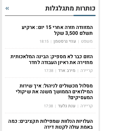
כותרות מתגלגלות
המזוודה חזרה אחרי 15 יום: ארקיע
תשלם 3,500 שקל
משפט
עוזי גרסטמן
18:15
|
|
ן
הזום כבר לא מספיק: הבינה המלאכותית
מחזירה את ראיון העבודה לחדר
קריירה
מירב ארד
17:38
|
|
מסלול מכשולים לניהול: איך שירות
המילואים הממושך משנה את שיקולי
המעסיקים?
קריירה
ענת גלעד
17:38
|
|
העלויות הנלוות שמפילות תקציבים: כמה
באמת עולה לקנות דירה