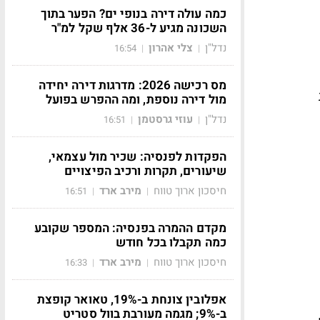
כמה עולה דירה בנופי ים? הפער בתוך
השכונה מגיע ל-36 אלף שקל למ"ר
נדל"ן
צלי אהרון
16:54
|
|
מס רכישה 2026: מדרגות דירה יחידה
מול דירה נוספת, ומה ההפרש בפועל
נדל"ן
עוזי גרסטמן
16:51
|
|
הפקדות לפנסיה: שכיר מול עצמאי,
שיעורים, תקרות ורכיב הפיצויים
חיסכון ארוך טווח
מירב ארד
16:51
|
|
מקדם ההמרה בפנסיה: המספר שקובע
כמה תקבלו בכל חודש
חיסכון ארוך טווח
מירב ארד
16:33
|
|
אפלובין צונחת ב-19%, טאואר קופצת
ב-9%; מגמה מעורבת בוול סטריט