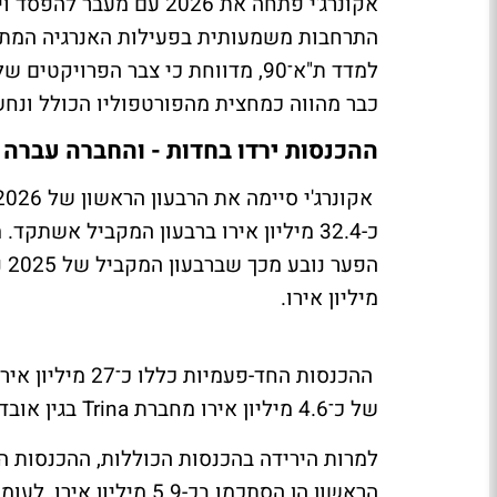
אקונרג'י פתחה את 2026 
התרחבות משמעותית בפעילות האנרגיה המת
כבר מהווה כמחצית מהפורטפוליו הכולל ונחש
ההכנסות ירדו בחדות - והחברה עברה
כ-32.4 מיליון אירו ברבעון המקביל אשתק
מיליון אירו.
של כ־4.6 מיליון אירו מחברת Trina בגין אובדן הכנסות בפרויקט Swangate בבריטניה.
למרות הירידה בהכנסות הכוללות, ההכנסות 