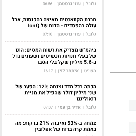
גלובל
עוזי גרסטמן
06:56
|
|
חברת הקוואנטים מאיצה בהכנסות, אבל
עולה בהפסדים - הדוח של IonQ
גלובל
עוזי גרסטמן
07:10
|
|
ביהמ"ש מצדיק את רשות המסים: הונו
של בעלי חנויות תכשיטים ושעונים גדל
ב-5.6 מיליון שקל בלי הסבר
משפט
איתמר לוין
16:17
|
|
הכתה בכל מדד וצנחה 12%: הפער של
שני מיליון דולר שהפיל את מניית
דואולינגו
גלובל
אדיר בן עמי
07:07
|
|
צמחה ב-53% ואיבדה 21% בדקות: מה
באמת קרה בדוח של אפלובין