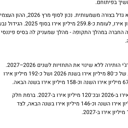
שיך בפיתוחם.
למרות ההפסד, ההון העצמי של החברה דווקא גדל בצורה משמעותית. נכון לסוף מרץ 2026, ההון העצמי
המיוחס לבעלי המניות עמד על כ-315.5 מיליון אירו, לעומת כ-259.8 מיליון אירו בסוף 2025. הגידו
 מיליון אירו שביצעה החברה במהלך התקופה - מהלך שמעניק לה בסיס פיננסי
.
למרות המעבר להפסד ברבעון הראשון, אקונרג'י הותירה ללא שינוי את התחזיות לשנים 2026–2027.
לפי התחזית המאוחדת, החברה צופה הכנסות של כ־80 מיליון אירו בשנת 2026 ושל כ-192 מיליון אירו
ה-FFO המאוחד צפוי להסתכם בכ-47 מיליון אירו ב-2026 ובכ־120 מיליון אירו ב-2027. ברמת חלק
החברה, התחזית כוללת הכנסות של כ-68 מיליון אירו השנה וכ-146 מיליון אירו בשנה הבאה, לצד