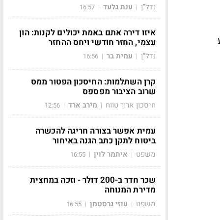
נדל"ן
ענת גלעד
16:57
|
|
איזו דירה אתם באמת יכולים לקנות: הון
ל נבע
עצמי, החזר חודשי ויחס ההחזר
נדל"ן
עמית בר
16:56
|
|
קרן השתלמות: החיסכון הפטור ממס
שרוב הציבור מפספס
חיסכון ארוך טווח
מירב ארד
12:56
|
|
עמית אפשר בצורה חריגה להכשרה
ביטוח לתקן כתב הגנה באיחור
משפט
איתמר לוין
16:55
|
|
שכר חדר ב-200 דולר - וזכה במחצית
מדירת המנוחה
משפט
עוזי גרסטמן
16:55
|
|