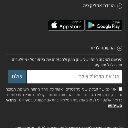
הורדת אפליקציה
הרשמה לדיוור
הירשם לסיכום היומי של שוק ההון ולמבזקים של ביזפורטל - ניוזלטרים
חובה לכל משקיע
אני מאשר קבלת שני ניוזלטרים, אשר כל אחד מהווה רשימת תפוצה
נפרדת, בנושאים סיכום יומי והתראות חמות וקבלת דיוורים פרסומיים
בדואר אלקטרוני ו/ או באמצעות הסלולר בהתאם למפורט בסעיף 10
בתנאי
השימוש