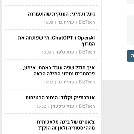
גוגל וג'מיני: הענקית שהתעוררה
BizTech
עמית בר
15:08
|
|
OpenAI ו-ChatGPT: מי שפתחה את
המרוץ
BizTech
ענת גלעד
15:08
|
|
ה
איך מודל שפה עובד באמת: אימון,
פרמטרים וחיזוי המילה הבאה
BizTech
עמית בר
15:02
|
|
אנתרופיק וקלוד: הימור הבטיחות
BizTech
עוזי גרסטמן
15:02
|
|
צ'אטים של בינה מלאכותית:
מההיסטוריה ולאן זה הולך?