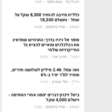
BizTech
ענת גלעד
15:01
|
|
כללית סירבה להחזיר 8,300 שקל על
שתל - ותשלם 18,300
משפט
עוזי גרסטמן
14:58
|
|
סופר אל ניניו בדרך: התרחיש שמדאיג
את הכלכלנים ומאיים להצית גל
התייקרויות עולמי
גלובל
מירב ארד
13:20
|
|
נווה עמל: 2.46 מיליון לשלושה חדרים,
ומחיר למ"ר יורד ב-6%
נדל"ן
צלי אהרון
12:10
|
|
ביטל זיכרון דברים יממה אחרי החתימה -
וישלם 4,000 שקל
משפט
עוזי גרסטמן
12:00
|
|