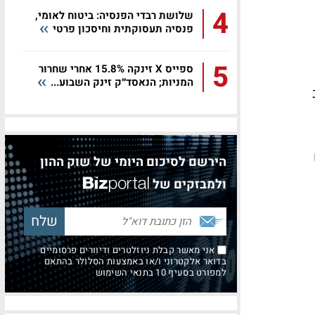
4
שלושת רבדי הפנסיה: ביטוח לאומי,
פנסיה תעסוקתית וחיסכון פרטי
5
ספייס X זינקה 15.8% אחרי שחרור
המניות; הנאסד״ק זינק השבוע...
הירשם לסיכום היומי של שוק ההון
ולמבזקים של
אני מאשר קבלת ניוזלטרים ודיוורים פרסומיים
בדואר אלקטרוני ו/או באמצעות הסלולר בהתאם
למפורט בסעיף 10 בתנאי השימוש