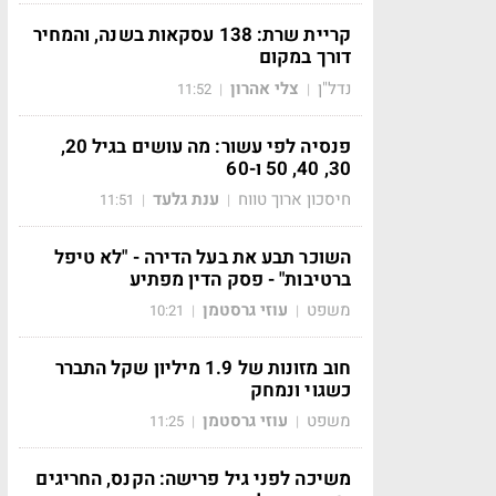
קריית שרת: 138 עסקאות בשנה, והמחיר
דורך במקום
נדל"ן
צלי אהרון
11:52
|
|
פנסיה לפי עשור: מה עושים בגיל 20,
30, 40, 50 ו-60
חיסכון ארוך טווח
ענת גלעד
11:51
|
|
השוכר תבע את בעל הדירה - "לא טיפל
ברטיבות" - פסק הדין מפתיע
משפט
עוזי גרסטמן
10:21
|
|
חוב מזונות של 1.9 מיליון שקל התברר
כשגוי ונמחק
משפט
עוזי גרסטמן
11:25
|
|
משיכה לפני גיל פרישה: הקנס, החריגים