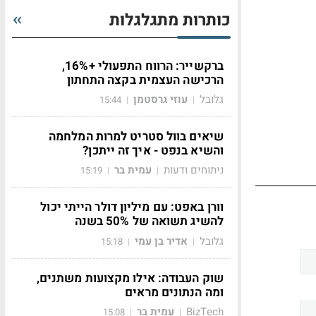
כותרות מתגלגלות
ברקשייר: הרווח התפעולי +16%,
הרכישה העצמית בקצה התחתון
גלובל
עוזי גרסטמן
15:44
|
|
שיאים בוול סטריט למרות המלחמה
והשיא בנפט - איך זה ייתכן?
ניתוחים ודעות
עמית בר
15:19
|
|
וורן באפט: עם מיליון דולר הייתי יכול
להשיג תשואה של 50% בשנה
גלובל
אדיר בן עמי
15:18
|
|
שוק העבודה: אילו מקצועות משתנים,
ומה הנתונים מראים
BizTech
עמית בר
15:08
|
|