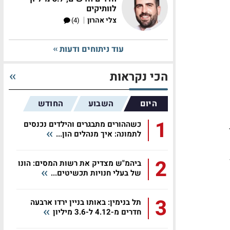
לוותיקים
|
צלי אהרון
(4)
עוד ניתוחים ודעות
הכי נקראות
היום
השבוע
החודש
1
כשההורים מתבגרים והילדים נכנסים
לתמונה: איך מנהלים הון...
2
ביהמ"ש מצדיק את רשות המסים: הונו
של בעלי חנויות תכשיטים...
3
תל בנימין: באותו בניין ירדו ארבעה
חדרים מ-4.12 ל-3.6 מיליון