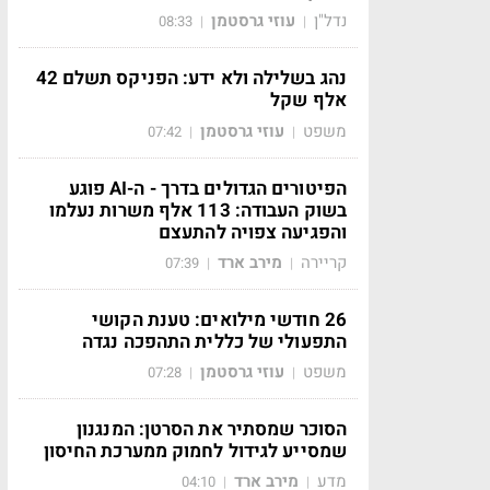
נדל"ן
עוזי גרסטמן
08:33
|
|
נהג בשלילה ולא ידע: הפניקס תשלם 42
אלף שקל
משפט
עוזי גרסטמן
07:42
|
|
הפיטורים הגדולים בדרך - ה-AI פוגע
בשוק העבודה: 113 אלף משרות נעלמו
והפגיעה צפויה להתעצם
קריירה
מירב ארד
07:39
|
|
26 חודשי מילואים: טענת הקושי
התפעולי של כללית התהפכה נגדה
משפט
עוזי גרסטמן
07:28
|
|
הסוכר שמסתיר את הסרטן: המנגנון
שמסייע לגידול לחמוק ממערכת החיסון
מדע
מירב ארד
04:10
|
|