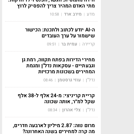
מתי האדם המהיר צריך להפסיק לרוץ
מדע
מירב ארד
10:58
|
|
ה-AI יודע לכתוב ולתכנת: הכישור
שישמור על ערך העובדים
קריירה
עמית בר
09:51
|
|
מחירי הדירות בפתח תקווה, רמת גן
וגבעתיים - עסקאות נדל"ן ומגמת
המחירים בשכונות מרכזיות
נדל"ן
עוזי גרסטמן
08:46
|
|
קריית קריניצי: מ-24 אלף ל-38 אלף
שקל למ״ר, אותה שכונה
נדל"ן
צלי אהרון
08:34
|
|
מרום נווה: 2.87 מיליון לארבעה חדרים,
מה קרה למחירים בשנה האחרונה?