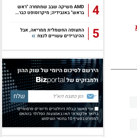
4
AMD משיקה שבב שמתחרה "ראש
בראש" באנבידיה; מיקרוסופט כבר...
5
התעופה החשמלית ממריאה, אבל
ההיברידים עשויים לנצח
הירשם לסיכום היומי של שוק ההון
ולמבזקים של
אני מאשר קבלת ניוזלטרים ודיוורים פרסומיים
בדואר אלקטרוני ו/או באמצעות הסלולר בהתאם
למפורט בסעיף 10 בתנאי השימוש