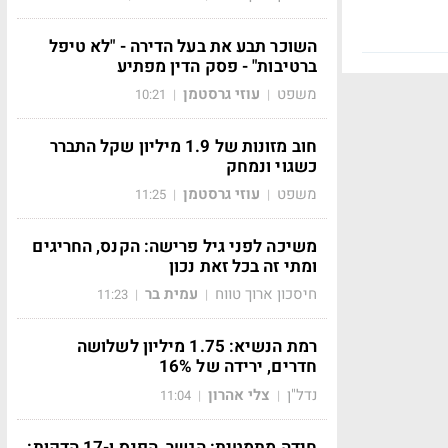
השוכר תבע את בעל הדירה - "לא טיפל
ברטיבות" - פסק הדין מפתיע
משפט
עוזי גרסטמן
10:21
|
|
חוב מזונות של 1.9 מיליון שקל התברר
כשגוי ונמחק
משפט
עוזי גרסטמן
11:25
|
|
משיכה לפני גיל פרישה: הקנס, החריגים
ומתי זה בכל זאת נכון
חיסכון ארוך טווח
עמית בר
11:23
|
|
רמת הנשיא: 1.75 מיליון לשלושה
חדרים, ירידה של 16%
נדל"ן
צלי אהרון
11:04
|
|
חידה מתמטית: הגשר, הפנס ו-17 הדקות: