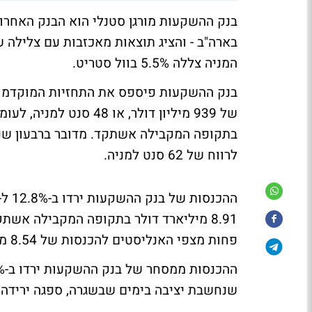
בנק ההשקעות מורגן סטנלי הוא הבנק האחרון
המניה צללה 5.5% בוול סטריט.
בנק ההשקעות פיספס את התחזיות המוקדמות ג
בתקופה המקבילה אשתקד. מדובר ברבעון שני 
לרווח של 62 סנט למניה.
פחות מצפי האנליסטים להכנסות של 8.54 מיליארד דולר.
שנחשבת יציבה בימים שבשגרה, ספגה ירידה כואבת של 15.3% בהכנסות ל-31