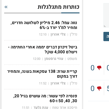
כותרות מתגלגלות
נווה עמל: 2.46 מיליון לשלושה חדרים,
ומחיר למ"ר יורד ב-6%
נדל"ן
צלי אהרון
12:10
|
|
ה
ביטל זיכרון דברים יממה אחרי החתימה -
וישלם 4,000 שקל
משפט
עוזי גרסטמן
12:00
|
|
0
קריית שרת: 138 עסקאות בשנה, והמחיר
דורך במקום
נדל"ן
צלי אהרון
11:52
|
|
0
פנסיה לפי עשור: מה עושים בגיל 20,
30, 40, 50 ו-60
חיסכון ארוך טווח
ענת גלעד
11:51
|
|