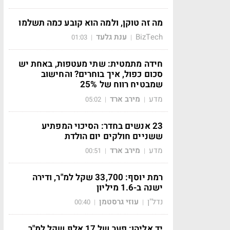
מה זה טוקן, ולמה הוא קובע כמה תשלמו
BizTech
ענת גלעד
01:03
|
|
חידה מתמטית: שתי מעטפות, באחת יש
סכום כפול, איך בוחרים? והחישוב
שמבטיח רווח של 25%
מדע
מירב ארד
05:02
|
|
23 אנשים בחדר: הסיכוי המפתיע
ששניים חולקים יום הולדת
מדע
מירב ארד
00:51
|
|
רמת יוסף: 33,700 שקל למ"ר, ודירה
ישנה ב-1.6 מיליון
נדל"ן
עוזי גרסטמן
00:40
|
|
יד אליהו: פער של 17 אלף שקל למ"ר