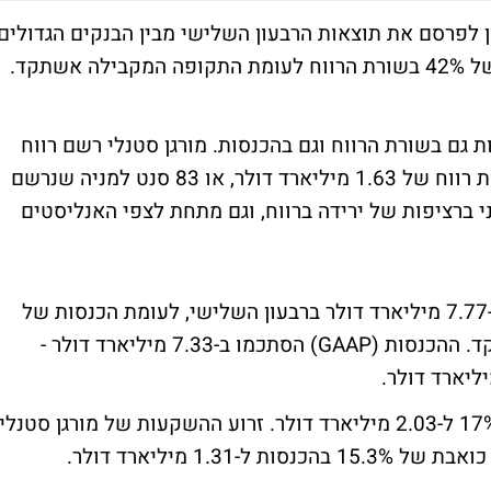
 לפרסם את תוצאות הרבעון השלישי מבין הבנקים הגדולים
בארה"ב - והציג תוצאות מאכזבות עם צלילה של 42% בשורת הרווח לעומת התקופה המקבילה אשתקד.
ם בשורת הרווח וגם בהכנסות. מורגן סטנלי רשם רווח
של 939 מיליון דולר, או 48 סנט למניה, לעומת רווח של 1.63 מיליארד דולר, או 83 סנט למניה שנרשם
ברציפות של ירידה ברווח, וגם מתחת לצפי האנליסטים
ההכנסות של בנק ההשקעות ירדו ב-12.8% ל-7.77 מיליארד דולר ברבעון השלישי, לעומת הכנסות של
8.91 מיליארד דולר בתקופה המקבילה אשתקד. ההכנסות (GAAP) הסתכמו ב-7.33 מיליארד דולר -
ההכנסות ממסחר של בנק ההשקעות ירדו ב-17% ל-2.03 מיליארד דולר. זרוע ההשקעות של מורגן סטנלי
1. מיליארד דולר.