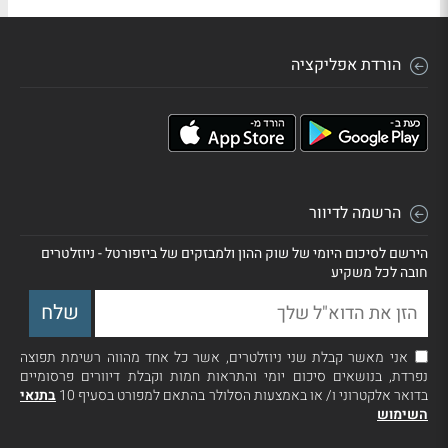
הורדת אפליקציה
הרשמה לדיוור
הירשם לסיכום היומי של שוק ההון ולמבזקים של ביזפורטל - ניוזלטרים
חובה לכל משקיע
אני מאשר קבלת שני ניוזלטרים, אשר כל אחד מהווה רשימת תפוצה
נפרדת, בנושאים סיכום יומי והתראות חמות וקבלת דיוורים פרסומיים
בדואר אלקטרוני ו/ או באמצעות הסלולר בהתאם למפורט בסעיף 10
בתנאי
השימוש