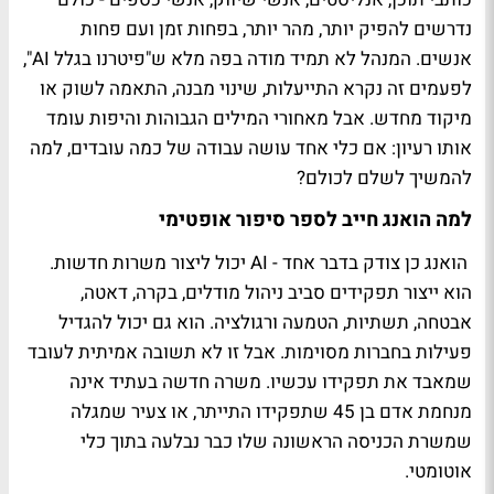
נדרשים להפיק יותר, מהר יותר, בפחות זמן ועם פחות
אנשים. המנהל לא תמיד מודה בפה מלא ש"פיטרנו בגלל AI",
לפעמים זה נקרא התייעלות, שינוי מבנה, התאמה לשוק או
מיקוד מחדש. אבל מאחורי המילים הגבוהות והיפות עומד
אותו רעיון: אם כלי אחד עושה עבודה של כמה עובדים, למה
להמשיך לשלם לכולם?
למה הואנג חייב לספר סיפור אופטימי
הואנג כן צודק בדבר אחד - AI יכול ליצור משרות חדשות.
הוא ייצור תפקידים סביב ניהול מודלים, בקרה, דאטה,
אבטחה, תשתיות, הטמעה ורגולציה. הוא גם יכול להגדיל
פעילות בחברות מסוימות. אבל זו לא תשובה אמיתית לעובד
שמאבד את תפקידו עכשיו. משרה חדשה בעתיד אינה
מנחמת אדם בן 45 שתפקידו התייתר, או צעיר שמגלה
שמשרת הכניסה הראשונה שלו כבר נבלעה בתוך כלי
אוטומטי.