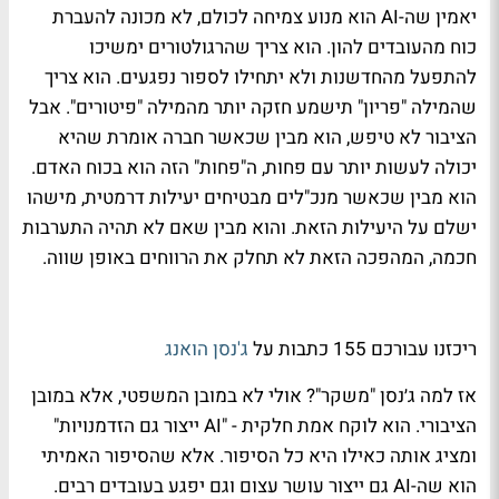
יאמין שה-AI הוא מנוע צמיחה לכולם, לא מכונה להעברת
כוח מהעובדים להון. הוא צריך שהרגולטורים ימשיכו
להתפעל מהחדשנות ולא יתחילו לספור נפגעים. הוא צריך
שהמילה "פריון" תישמע חזקה יותר מהמילה "פיטורים". אבל
הציבור לא טיפש, הוא מבין שכאשר חברה אומרת שהיא
יכולה לעשות יותר עם פחות, ה"פחות" הזה הוא בכוח האדם.
הוא מבין שכאשר מנכ"לים מבטיחים יעילות דרמטית, מישהו
ישלם על היעילות הזאת. והוא מבין שאם לא תהיה התערבות
חכמה, המהפכה הזאת לא תחלק את הרווחים באופן שווה.
ריכזנו עבורכם 155 כתבות על
ג'נסן הואנג
אז למה ג׳נסן "משקר"? אולי לא במובן המשפטי, אלא במובן
הציבורי. הוא לוקח אמת חלקית - "AI ייצור גם הזדמנויות"
ומציג אותה כאילו היא כל הסיפור. אלא שהסיפור האמיתי
הוא שה-AI גם ייצור עושר עצום וגם יפגע בעובדים רבים.