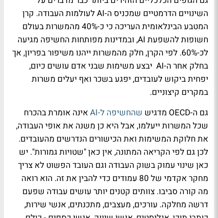
גם הגופים הכלכליים הזהירים ביותר כבר מדברים על
השינויים הדרמטיים שמכניס ה-AI לעולמות העבודה. קרן
המטבע הבינלאומית העריכה כי כ-40% מהמשרות בעולם
חשופות להשפעת AI, ובמדינות מפותחות החשיפה מגיעה
לכ-60%. לפי הקרן, חלק מהמשרות ייהנו משיפור בפריון, אך
בחלק אחר ה-AI יבצע משימות שבני אדם עושים כיום,
יפחית ביקוש לעובדים, יפגע בשכר ואף יעלים משרות
במקרים קיצוניים.
גם ה-OECD מדגיש
שהחשיפה ל-AI
אינה אומרת בהכרח
שכל המשרות ייעלמו, אבל היא כן משנה את אופי העבודה,
את חלוקת המשימות ואת הכישורים הנדרשים מהעובדים.
לכן גם לפי הקריאה המתונה, אין כאן "שטויות גמורות". יש
כאן שינוי עמוק בשוק העבודה וגם העובד הפשוט לא צריך
מחקר אקדמי של 80 עמודים כדי להבין את זה. הוא רואה
מה קורה סביבו. צוותים קטנים יותר עושים עבודה שפעם
דרשה מחלקה. עורכים, מעצבים, מתכנתים, אנשי שירות,
כותבי תוכן, אנליסטים, אנשי שיווק, אנשי כספים - כולם