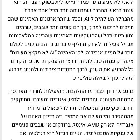
הואנג לא מגיע מתוך עמדה ניייטרלית בשוק העבודה. הוא
עומד בראש החברה שמרוויחה יותר מכל אחת אחרת
מהבהלה העולמית ל-AI, וככל שיותר ארגונים מאמינים שהם
חייבים להיכנס למרוץ, כך הם קונים יותר שבבים, שרתים
ותשתיות. ככל שהמשקיעים מאמינים שהבינה המלאכותית
תגדיל פעילות ולא רק תחליף עובדים, כך הם מוכנים לשלם
יותר על מניית אנבידיה. לכן האמירה “AI לא מקצץ משרות”
אינה רק עמדה טכנולוגית. זו הצהרה עסקית שנועדה קודם
כל להרגיע את השוק, לרכך התנגדות ציבורית ולמנוע מהרגע
הזה להפוך לשאלה פוליטית.
ברגע שהדיון יעבור מההתלהבות מהיעילות לחרדה מפרנסה,
התמונה תשתנה. עובדים ילחצו, איגודים יתעוררו, מחוקקים
ידרשו שקיפות, וממשלות יתחילו לשאול מי מרוויח
מהמהפכה ומי משלם את המחיר. וזה בדיוק האיום על
אנבידיה. לא רק AMD, אינטל, ברודקום או שבבים פנימיים
של ענקיות הטכנולוגיה. האיום הגדול הוא רגולציה. אם