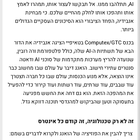
AI, תתלהבו ממנו. אל תבקשו לעצור אותו, תמהרו לאמץ
אותו ותהפכו אותו לחלק מהחיים שלכם. כי מבחינת
אנבידיה, הפחד הציבורי הוא הסיכונים העסקיים הגדולים
ביותר.
בכנס Computex/GTC בטאיפיי הציגה אנבידיה את הדור
הבא של תשתיות ה-AI שלה, כולל פלטפורמת ורה רובין,
שנועדה להריץ מערכות מתקדמות של סוכני AI ודאטה
סנטרים עתירי חישוב. הואנג דיבר על עולם שבו מחשוב כבר
אינו הוצאה, אלא מנוע הכנסות; עולם שבו כל חברה תצטרך
עוד שבבים, עוד שרתים, עוד רשתות ועוד קירור כדי להפעיל
את המהפכה הזאת. הוא גם דחה את החשש מפגיעה
בתעסוקה וטען שהביקוש למהנדסי תוכנה דווקא גדל.
זה לא רק טכנולוגיה, זה קודם כל אינטרס
צריך להבין את הפוזיציה של הואנג ולקרוא לדברים בשמם: