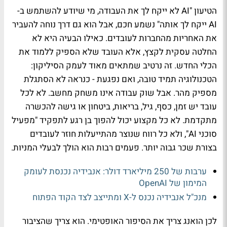
הטיעון "AI לא ייקח לך את העבודה, מי שיודע להשתמש ב-
AI ייקח לך אותה" נשמע חכם, אבל הוא גם דרך נוחה להעביר
את האחריות מהחברות לעובדים. כאילו הבעיה היא לא
החלטה עסקית לקצץ, אלא העובד שלא הספיק ללמוד את
הכלי החדש. זה נרטיב שמתאים מאוד לעמק הסיליקון:
הטכנולוגיה תמיד טובה, ואם נפגעת - כנראה לא הסתגלת
מספיק מהר. אבל שוק עבודה אינו משחק מחשב. לא לכל
עובד יש זמן, כסף, גיל, בריאות, ביטחון או גישה להכשרה
מתקדמת. לא כל מקצוע יכול להפוך בן רגע לתפקיד "מפעיל
סוכני AI", ולא כל רווח שנוצר מהתייעלות חוזר לעובדים
בצורת שכר גבוה יותר. פעמים רבות הוא הולך לבעלי המניות.
ערבות של 250 מיליארד דולר: אנבידיה נכנסת לעומק
המימון של OpenAI
מנכ"ל אנבידיה נכנס ל-X ומתייצב לצד הקוד הפתוח
לכן הואנג צריך את הסיפור האופטימי. הוא צריך שהציבור