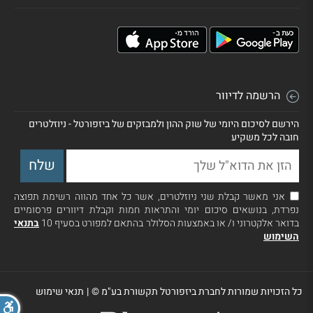
הרשמה לדיוור
הירשם לסיכום היומי של שוק ההון ולמבזקים של ביזפורטל - ניוזלטרים
חובה לכל משקיע
אני מאשר קבלת שני ניוזלטרים, אשר כל אחד מהווה רשימת תפוצה
נפרדת, בנושאים סיכום יומי והתראות חמות וקבלת דיוורים פרסומיים
בדואר אלקטרוני ו/ או באמצעות הסלולר בהתאם למפורט בסעיף 10
בתנאי
השימוש
כל הזכויות שמורות לחברת ביזפורטל תקשורת בע"מ ©
|
תנאי שימוש