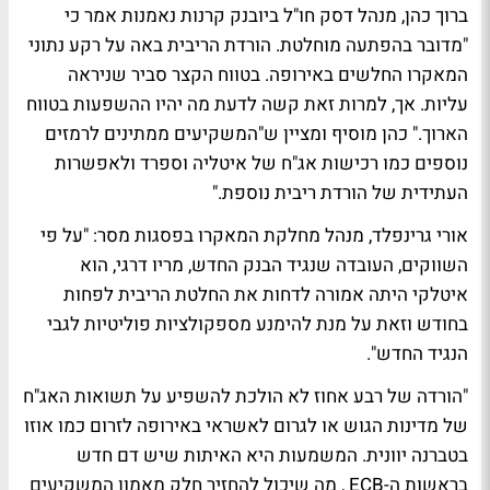
ברוך כהן, מנהל דסק חו"ל ביובנק קרנות נאמנות אמר כי
"מדובר בהפתעה מוחלטת. הורדת הריבית באה על רקע נתוני
המאקרו החלשים באירופה. בטווח הקצר סביר שניראה
עליות. אך, למרות זאת קשה לדעת מה יהיו ההשפעות בטווח
הארוך." כהן מוסיף ומציין ש"המשקיעים ממתינים לרמזים
נוספים כמו רכישות אג"ח של איטליה וספרד ולאפשרות
העתידית של הורדת ריבית נוספת."
אורי גרינפלד, מנהל מחלקת המאקרו בפסגות מסר: "על פי
השווקים, העובדה שנגיד הבנק החדש, מריו דרגי, הוא
איטלקי היתה אמורה לדחות את החלטת הריבית לפחות
בחודש וזאת על מנת להימנע מספקולציות פוליטיות לגבי
הנגיד החדש".
"הורדה של רבע אחוז לא הולכת להשפיע על תשואות האג"ח
של מדינות הגוש או לגרום לאשראי באירופה לזרום כמו אוזו
בטברנה יוונית. המשמעות היא האיתות שיש דם חדש
בראשות ה-ECB , מה שיכול להחזיר חלק מאמון המשקיעים