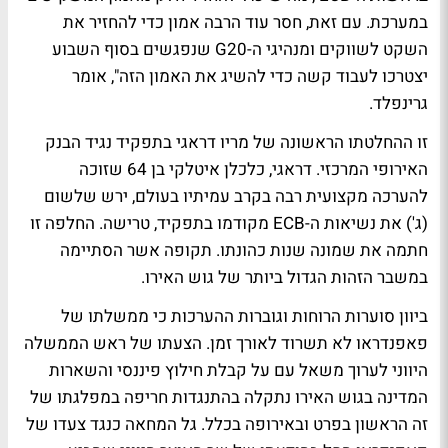
במערכת. עם זאת, חסר עוד הרבה אמון כדי להחזיר את
השקט לשווקים ומנהיגי ה-G20 שנפגשים בסוף השבוע
יצטרכו לעבוד קשה כדי להשיג את האמון הזה", אומר
גרינפלד.
זו ההחלטתו הראשונה של מריו דראגי בתפקיד נגיד הבנק
האירופי המרכזי. דראגי, כלכלן איטלקי בן 64 שזוכה
להערכה מקצועית רבה בקרב עמיתיו בעולם, ירש שלשום
(ג') את נשיאות ה-ECB מקודמו בתפקיד, טרישה. החלפה זו
חתמה את שמונה שנות כהונתו. תקופה אשר הסתיימה
במשבר הזהות הגדול ביותר של גוש האירו.
ביוון סוערות הרוחות וגוברות ההערכות כי ממשלתו של
פאפנדראו לא תשרוד לאורך זמן. הצעתו של ראש הממשלה
היווני לערוך משאל עם על קבלת חילוץ פיננסי והשארות
המדינה בגוש האירו נתקלה בהתנגדות חריפה במפלגתו של
זה הראשון בפרט ובאירופה בכלל. גל המחאה כנגד צעדו של