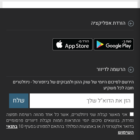
הורדת אפליקציה
הרשמה לדיוור
הירשם לסיכום היומי של שוק ההון ולמבזקים של ביזפורטל - ניוזלטרים
חובה לכל משקיע
אני מאשר קבלת שני ניוזלטרים, אשר כל אחד מהווה רשימת תפוצה
נפרדת, בנושאים סיכום יומי והתראות חמות וקבלת דיוורים פרסומיים
בדואר אלקטרוני ו/ או באמצעות הסלולר בהתאם למפורט בסעיף 10
בתנאי
השימוש