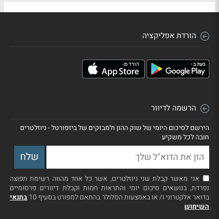
הורדת אפליקציה
הרשמה לדיוור
הירשם לסיכום היומי של שוק ההון ולמבזקים של ביזפורטל - ניוזלטרים
חובה לכל משקיע
אני מאשר קבלת שני ניוזלטרים, אשר כל אחד מהווה רשימת תפוצה
נפרדת, בנושאים סיכום יומי והתראות חמות וקבלת דיוורים פרסומיים
בדואר אלקטרוני ו/ או באמצעות הסלולר בהתאם למפורט בסעיף 10
בתנאי
השימוש