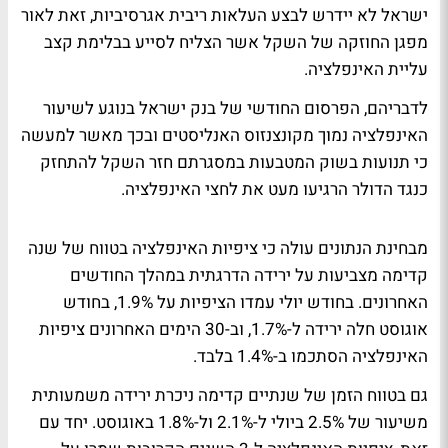
ישראל לא יידרש לבצע העלאות ריבית אגרסיביות, זאת לאור
מפגן החוזקה של השקל אשר הצליח לסייע בבלימת קצב
עליית האינפלציה.
לדבריהם, הפרסום החודשי של בנק ישראל בנוגע לשיעור
האינפלציה נמוך מקונצנזוס האנליסטים ובכך מאשר למעשה
כי תנועות בשוק המטבעות במסגרתם חזר השקל להתחזק
כנגד הדולר הרגיעו מעט את לחצי האינפלציה.
מבחינת הנתונים עולה כי ציפיות האינפלציה בטווח של שנה
קדימה מצביעות על ירידה הדרגתית במהלך החודשים
האחרונים. בחודש יולי עמדו הציפיות על 1.9%, בחודש
אוגוסט חלה ירידה ל-1.7%, וב-30 הימים האחרונים ציפיות
האינפלציה הסתכמו ב-1.4% בלבד.
גם בטווח הזמן של שנתיים קדימה ניכרת ירידה משמעותית
משיעור של 2.5% ביולי ל-2.1% ול-1.8% באוגוסט. יחד עם