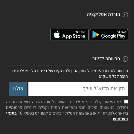
הורדת אפליקציה
הרשמה לדיוור
הירשם לסיכום היומי של שוק ההון ולמבזקים של ביזפורטל - ניוזלטרים
חובה לכל משקיע
אני מאשר קבלת שני ניוזלטרים, אשר כל אחד מהווה רשימת תפוצה
נפרדת, בנושאים סיכום יומי והתראות חמות וקבלת דיוורים פרסומיים
בדואר אלקטרוני ו/ או באמצעות הסלולר בהתאם למפורט בסעיף 10
בתנאי
השימוש