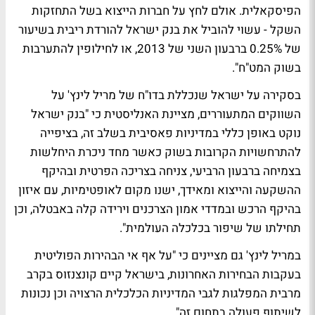
הפיסקאלית. אולם לחץ על חברות הייצוא בשל התחזקות
השקל - עשוי להוביל את בנק ישראל להורדת ריבית בשיעור
של 0.25% ברבעון השני של 2013, או לחילופין להתערבות
בשוק המט"ח".
בסקירה על ישראל שנכללת בדו"ח של מריל לינץ' על
השווקים המתעוררים, מציינת האנליסטית כי "בנק ישראל
נוקט באופן כללי במדיניות פאסיבית בשלב זה, בציפייה
להתרחשויות הקרובות בשוק כאשר מחד ניכרת היחלשות
בצמיחה ברבעון הרביעי, צניחה בצריכה הפרטית ובהיקף
ההשקעה והייצוא ומאידך, ישנו מקום לאופטימיות, עם איזון
בהיקף הרכש ובמדדי אמון הצרכנים וירידה קלה באבטלה, וכן
תחילתו של שיפור בכלכלה העולמית".
במריל לינץ' גם מציינים כי "על אף אי הבהירות הפוליטית
בעקבות הבחירות האחרונות, בישראל קיים קונצנזוס בקרב
מרבית המפלגות לגבי המדיניות הכלכלית הרצויה וכן נכונות
לשיתוף פעולה בתחום זה".