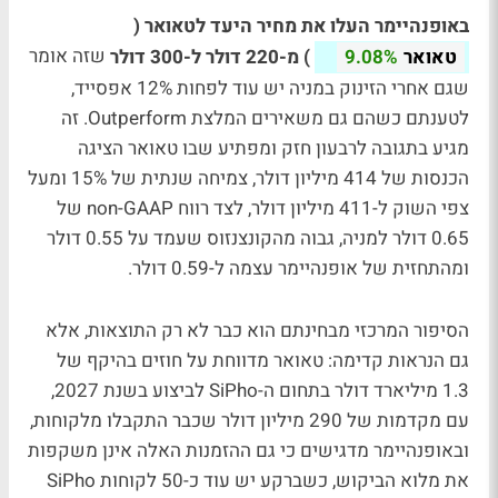
באופנהיימר העלו את מחיר היעד לטאואר (
) מ-220 דולר ל-300 דולר
שזה אומר
טאואר
9.08%
שגם אחרי הזינוק במניה יש עוד לפחות 12% אפסייד,
לטענתם כשהם גם משאירים המלצת Outperform. זה
מגיע בתגובה לרבעון חזק ומפתיע שבו טאואר הציגה
הכנסות של 414 מיליון דולר, צמיחה שנתית של 15% ומעל
צפי השוק ל-411 מיליון דולר, לצד רווח non-GAAP של
0.65 דולר למניה, גבוה מהקונצנזוס שעמד על 0.55 דולר
ומהתחזית של אופנהיימר עצמה ל-0.59 דולר.
הסיפור המרכזי מבחינתם הוא כבר לא רק התוצאות, אלא
גם הנראות קדימה: טאואר מדווחת על חוזים בהיקף של
1.3 מיליארד דולר בתחום ה-SiPho לביצוע בשנת 2027,
עם מקדמות של 290 מיליון דולר שכבר התקבלו מלקוחות,
ובאופנהיימר מדגישים כי גם ההזמנות האלה אינן משקפות
את מלוא הביקוש, כשברקע יש עוד כ-50 לקוחות SiPho