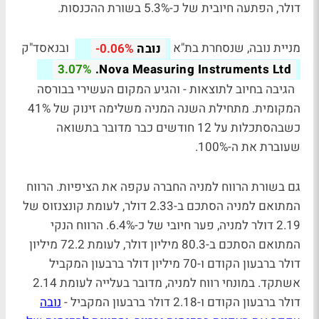
דולר, הפתעה חיובית של כ-5.3% בשורת ההכנסות.
מניית נובה, שנסחרת בת"א
ובנאסד"ק
נובה
-0.06%
3.07%
Nova Measuring Instruments Ltd.
הגיבה בחיוב לתוצאות - והגיע המקום העשירי בבורסה
המקומית. מתחילת השנה המניה משלימה זינוק של 41%
כשבהסתכלות על 12 חודשים כבר מדובר בתשואה
שעוברת את ה-100%.
גם בשורת הרווח למניה החברה עקפה את הציפיות. הרווח
המתואם למניה הסתכם ב-2.33 דולר, לעומת קונצנזוס של
2.19 דולר למניה, פער חיובי של כ-6.4%. הרווח הנקי
המתואם הסתכם ב-80.3 מיליון דולר, לעומת 72.2 מיליון
דולר ברבעון הקודם ו-70 מיליון דולר ברבעון המקביל
אשתקד. במונחי רווח למניה, מדובר בעלייה לעומת 2.14
דולר ברבעון הקודם ו-2.18 דולר ברבעון המקביל -
נובה