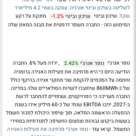
לשליטה בשיכון ובינוי אנרגיה: עסקה בשווי 4.2 מיליארד
שקל
. שיכון ובינוי
מזנקת על רקע
שיכון ובינוי
-1.2%
המימוש הזה - החברה תשפר דרמטית את מבנה המאזן שלה
נופר אנרג׳י
, ירדה מעל 6%. החברה
נופר אנרג'י
2.42%
הודיעה היום כי היא מרחיבה את פעילות האגירה ברומניה
וחתמה על הסכמים להקמת שני מתקני אגירה בהיקף כולל
של כ-860MWh שיחוברו לשדות הסולאריים שלה במדינה.
החברה מעריכה כי הפרויקטים, שצפויים להתחבר לרשת
ב-2027, יניבו EBITDA שנתי של כ-60 מיליון אירו בשנת
ההפעלה הראשונה המלאה, תוך שיפור היכולת למכור חשמל
בשעות ביקוש גבוהות וצמצום החשיפה לתנודתיות במחירי
החשמל. קראו עוד -
נופר אנרג׳י מרחיבה את פעילות האגירה