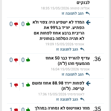
לבנקים
אנליזה פתוחה
15/05/2026 18:35
הגב לתגובה זו
המדד לא ישפיע היה צפוי ולא
0
0
הפתיע. יוריד ב99% את
הריבית ברבע אחוז לפחות אם
לא תהיה הסלמה בטחונית
אנונימי
15/05/2026 19:09
הגב לתגובה זו
.
36
עדיף להוריד כבר 50 אחוז
0
0
מהמעוף וזהו (ל"ת)
אנונימי
15/05/2026 16:04
הגב לתגובה זו
לפחות יירד 88.98 אחוז ומשם
1
1
קריסה. (ל"ת)
לאנונימימיני
15/05/2026 17:36
הגב לתגובה זו
.
35
מוזר נאוויטוס לא נסחרה במהלך
1
0