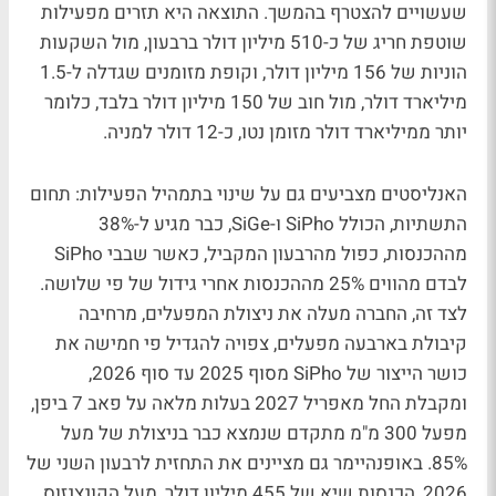
שעשויים להצטרף בהמשך. התוצאה היא תזרים מפעילות
שוטפת חריג של כ-510 מיליון דולר ברבעון, מול השקעות
הוניות של 156 מיליון דולר, וקופת מזומנים שגדלה ל-1.5
מיליארד דולר, מול חוב של 150 מיליון דולר בלבד, כלומר
יותר ממיליארד דולר מזומן נטו, כ-12 דולר למניה.
האנליסטים מצביעים גם על שינוי בתמהיל הפעילות: תחום
התשתיות, הכולל SiPho ו-SiGe, כבר מגיע ל-38%
מההכנסות, כפול מהרבעון המקביל, כאשר שבבי SiPho
לבדם מהווים 25% מההכנסות אחרי גידול של פי שלושה.
לצד זה, החברה מעלה את ניצולת המפעלים, מרחיבה
קיבולת בארבעה מפעלים, צפויה להגדיל פי חמישה את
כושר הייצור של SiPho מסוף 2025 עד סוף 2026,
ומקבלת החל מאפריל 2027 בעלות מלאה על פאב 7 ביפן,
מפעל 300 מ"מ מתקדם שנמצא כבר בניצולת של מעל
85%. באופנהיימר גם מציינים את התחזית לרבעון השני של
2026, הכנסות שיא של 455 מיליון דולר, מעל הקונצנזוס