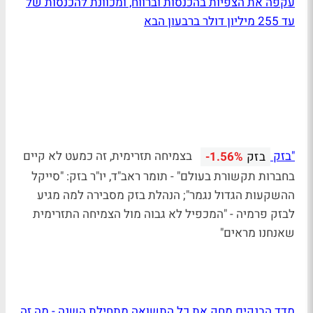
עקפה את הצפיות בהכנסות וברווח, ומכוונת להכנסות של
עד 255 מיליון דולר ברבעון הבא
"בזק
בצמיחה תזרימית, זה כמעט לא קיים
בזק
-1.56%
בחברות תקשורת בעולם" - תומר ראב"ד, יו"ר בזק: "סייקל
ההשקעות הגדול נגמר"; הנהלת בזק מסבירה למה מגיע
לבזק פרמיה - "המכפיל לא גבוה מול הצמיחה התזרימית
שאנחנו מראים"
מדד הבנקים מחק את כל התשואה מתחילת השנה - מה זה