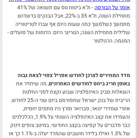
אומר על הבורסה
- ת"א ביטוח טס עם תשואה של 41%
מתחילת השנה, ת"א 35 ב-22%, אבל הבנקים בדשדוש
מתמשך כשלמשך כמה שעות היום אף עברו לטריטוריה
שלילית מתחילת השנה; הטריגר היום: הדוחות של פועלים -
המגמה: הרגולטור
מדד המחירים לצרכן לחודש אפריל צפוי לצאת גבוה
באופן חריג ביחס לחודשים האחרונים
, מה שיחזיר את
השאלות סביב האינפלציה שבוע וקצת לפני החלטת
הריבית של בנק ישראל שתפורסם ביום שני ה-25 לחודש.
אחרי שמדדי ינואר, פברואר ומרץ היו מתונים יחסית,
והעמידו את קצב האינפלציה השנתי על 1.9%, הכלכלנים
כבר מדברים על קפיצה בקצב החודשי. במיטב צופים זינוק
של 1.3% ואילו בלידר חושבים שהמדד יעלה ב-1.1% כך או