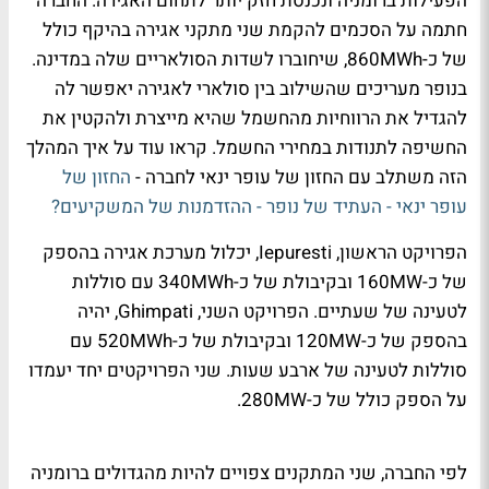
הפעילות ברומניה ונכנסת חזק יותר לתחום האגירה. החברה
חתמה על הסכמים להקמת שני מתקני אגירה בהיקף כולל
של כ-860MWh, שיחוברו לשדות הסולאריים שלה במדינה.
בנופר מעריכים שהשילוב בין סולארי לאגירה יאפשר לה
להגדיל את הרווחיות מהחשמל שהיא מייצרת ולהקטין את
החשיפה לתנודות במחירי החשמל. קראו עוד על איך המהלך
הזה משתלב עם החזון של עופר ינאי לחברה -
החזון של
עופר ינאי - העתיד של נופר - ההזדמנות של המשקיעים?
הפרויקט הראשון, Iepuresti, יכלול מערכת אגירה בהספק
של כ-160MW ובקיבולת של כ-340MWh עם סוללות
לטעינה של שעתיים. הפרויקט השני, Ghimpati, יהיה
בהספק של כ-120MW ובקיבולת של כ-520MWh עם
סוללות לטעינה של ארבע שעות. שני הפרויקטים יחד יעמדו
על הספק כולל של כ-280MW.
לפי החברה, שני המתקנים צפויים להיות מהגדולים ברומניה