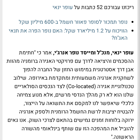
ריכזנו עבורכם 52 כתבות על
עופר ינאי
נופר תמכור לסופר פאוור חשמל ב-600 מיליון שקל
הוויכוח על 1.2 מיליארד שקל: האם נופר הפרה את תנאי
האג"ח?
עופר ינאי, מנכ"ל ומייסד נופר אנרג׳י,
אמר כי "חתימת
ההסכמים והיציאה לדרך עם פרויקטי האגירה ברומניה מהוות
אבן דרך אסטרטגית במימוש החזון של החברה להפוך
לשחקנית אנרגיה משמעותית ומתקדמת באירופה. שילוב
טכנולוגיית אגירה (Co-located) לצד הנכסים הסולאריים
שלנו הוא לא רק מהלך הנדסי מרשים, אלא מנוע צמיחה
כלכלי שיאפשר לנו למקסם את התשואה על הייצור,
להבטיח יציבות לרשת החשמל הרומנית ולספק אנרגיה
ירוקה בלוחות זמנים גמישים בהתאם לצרכי השוק. אנו גאים
להוביל את המהפכה הזו עם שותף בינלאומי מהשורה
הראשונה."