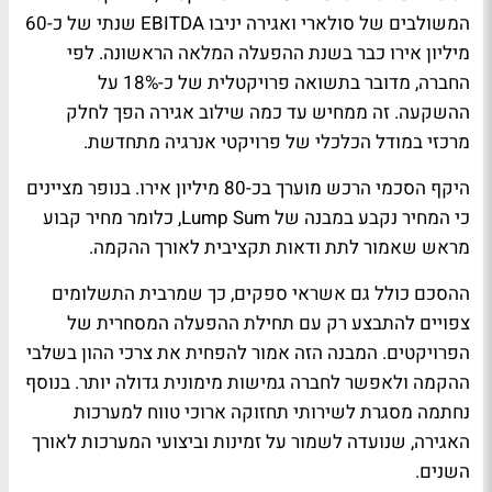
המשולבים של סולארי ואגירה יניבו EBITDA שנתי של כ-60
מיליון אירו כבר בשנת ההפעלה המלאה הראשונה. לפי
החברה, מדובר בתשואה פרויקטלית של כ-18% על
ההשקעה. זה ממחיש עד כמה שילוב אגירה הפך לחלק
מרכזי במודל הכלכלי של פרויקטי אנרגיה מתחדשת.
היקף הסכמי הרכש מוערך בכ-80 מיליון אירו. בנופר מציינים
כי המחיר נקבע במבנה של Lump Sum, כלומר מחיר קבוע
מראש שאמור לתת ודאות תקציבית לאורך ההקמה.
ההסכם כולל גם אשראי ספקים, כך שמרבית התשלומים
צפויים להתבצע רק עם תחילת ההפעלה המסחרית של
הפרויקטים. המבנה הזה אמור להפחית את צרכי ההון בשלבי
ההקמה ולאפשר לחברה גמישות מימונית גדולה יותר. בנוסף
נחתמה מסגרת לשירותי תחזוקה ארוכי טווח למערכות
האגירה, שנועדה לשמור על זמינות וביצועי המערכות לאורך
השנים.