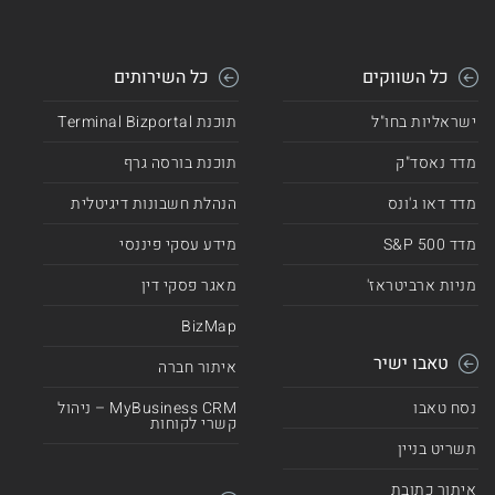
כל השווקים
כל השירותים
ישראליות בחו"ל
תוכנת Terminal Bizportal
מדד נאסד"ק
תוכנת בורסה גרף
מדד דאו ג'ונס
הנהלת חשבונות דיגיטלית
מדד 500 S&P
מידע עסקי פיננסי
מניות ארביטראז'
מאגר פסקי דין
BizMap
טאבו ישיר
איתור חברה
נסח טאבו
MyBusiness CRM – ניהול
קשרי לקוחות
תשריט בניין
איתור כתובת