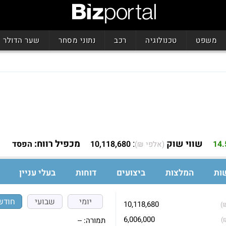
משפט
טכנולוגיה
רכב
נתוני מסחר
שער הדולר
שווי שוק
:
מכפיל רווח:
14
10,118,680
הפסד
(אלפי ₪)
ות
המלצות
ביצועים
דוחות
בעלי עניין
יומי
שבועי
חודש
10,118,680
)
6,006,000
תמורה:
--
)