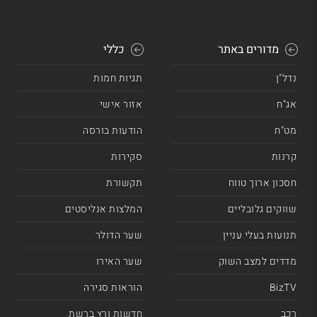
מדורים באתר
כללי
נדל"ן
תגיות חמות
אג"ח
אזור אישי
מט"ח
הודעות בורסה
קרנות
סקירות
חסכון ארוך טווח
תקשורת
שווקים גלובליים
המלצות אנליסטים
תנועות בעלי עניין
שער הדולר
מדדים למצב השוק
שער האירו
BizTV
הוראות סגירה
רכב
חדשות ורץ ברשת