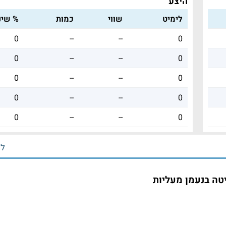
היצע
לימיט
שווי
כמות
% שינו
0
--
--
0
0
--
--
0
0
--
--
0
0
--
--
0
0
--
--
0
לכ
יטה בנעמן מעליות