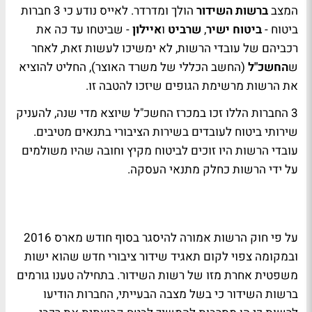
המצב
ברשות השידור
הולך ומדרדר. לאייס נודע כי 3 חברות
ביטוח -
ביטוח ישיר
,
שרביט
ו
איילון
- שביטחו עד כה את
רכביהם של עובדי הרשות, לא ימשיכו לעשות זאת, לאחר
ש
החשכ"ל
(החשב הכללי של משרד האוצר), החליט להוציא
את הרשות מרשימת הגופים שיזכו להטבה זו.
3 החברות הללו זכו במכרז החשכ"ל שיוצא מדי שנה, להעניק
שירותי ביטוח לעובדים בשירות הציבורי בתנאים מטיבים.
עובדי הרשות היו זוכים לביטוח מקיץ וחובה שהיו משולמים
על ידי הרשות כחלק מתנאי העסקה.
על פי חוק הרשות אמורה להיסגר בסוף חודש מארס 2016
ובמקומה צפוי לקום תאגיד שידור ציבורי חדש שהוא ישות
משפטית אחרת מזו של רשות השידור. בתחילה טענו גורמים
ברשות השידור כי בשל מצבה הבעייתי, החברות הודיעו