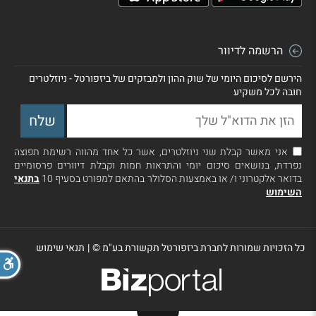
הרשמה לדיוור
הירשם לסיכום היומי של שוק ההון ולמבזקים של ביזפורטל - ניוזלטרים
חובה לכל משקיע
אני מאשר קבלת שני ניוזלטרים, אשר כל אחד מהווה רשימת תפוצה
נפרדת, בנושאים סיכום יומי והתראות חמות וקבלת דיוורים פרסומיים
בדואר אלקטרוני ו/ או באמצעות הסלולר בהתאם למפורט בסעיף 10
בתנאי
השימוש
כל הזכויות שמורות לחברת ביזפורטל תקשורת בע"מ ©
|
תנאי שימוש