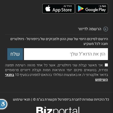
הרשמה לדיוור
הירשם לסיכום היומי של שוק ההון ולמבזקים של ביזפורטל - ניוזלטרים
חובה לכל משקיע
אני מאשר קבלת שני ניוזלטרים, אשר כל אחד מהווה רשימת תפוצה
נפרדת, בנושאים סיכום יומי והתראות חמות וקבלת דיוורים פרסומיים
בדואר אלקטרוני ו/ או באמצעות הסלולר בהתאם למפורט בסעיף 10
בתנאי
השימוש
כל הזכויות שמורות לחברת ביזפורטל תקשורת בע"מ ©
|
תנאי שימוש