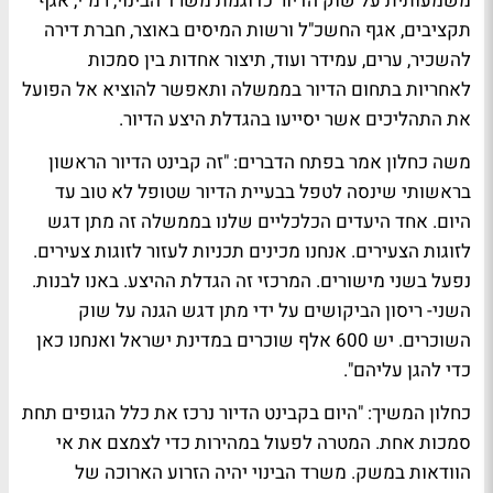
משמעותית על שוק הדיור כדוגמת משרד הבינוי, רמ"י, אגף
תקציבים, אגף החשכ"ל ורשות המיסים באוצר, חברת דירה
להשכיר, ערים, עמידר ועוד, תיצור אחדות בין סמכות
לאחריות בתחום הדיור בממשלה ותאפשר להוציא אל הפועל
את התהליכים אשר יסייעו בהגדלת היצע הדיור.
משה כחלון אמר בפתח הדברים: "זה קבינט הדיור הראשון
בראשותי שינסה לטפל בבעיית הדיור שטופל לא טוב עד
היום. אחד היעדים הכלכליים שלנו בממשלה זה מתן דגש
לזוגות הצעירים. אנחנו מכינים תכניות לעזור לזוגות צעירים.
נפעל בשני מישורים. המרכזי זה הגדלת ההיצע. באנו לבנות.
השני- ריסון הביקושים על ידי מתן דגש הגנה על שוק
השוכרים. יש 600 אלף שוכרים במדינת ישראל ואנחנו כאן
כדי להגן עליהם".
כחלון המשיך: "היום בקבינט הדיור נרכז את כלל הגופים תחת
סמכות אחת. המטרה לפעול במהירות כדי לצמצם את אי
הוודאות במשק. משרד הבינוי יהיה הזרוע הארוכה של