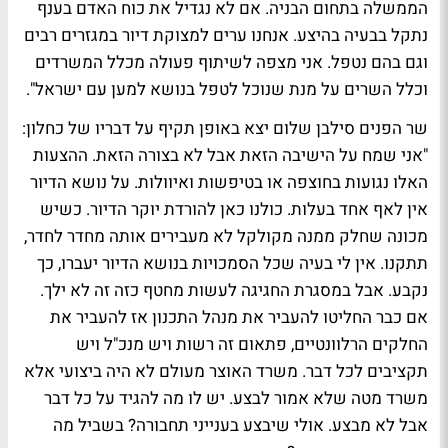
הממשלה בתחום הבניה. אם לא נגדיל את כוח האדם בענף
נתקל בבעיה בהיצע. אנחנו ערים למצוקת דיור במגזרים רבים
וגם בהם נטפל. אני מצפה לשיתוף פעולה מכלל המשרדים
וכלל השרים על מנת שנוכל לטפל בנושא למען עם ישראל".
שר הפנים סילבן שלום יצא באופן תקיף על דבריו של כחלון:
"אני שמח על הישיבה הזאת אבל לא בצורה הזאת. ההצעות
האלו נגועות בחוצפה או בטיפשות ואיוולות. על נושא הדיור
אין לאף אחד בעלות. כולנו כאן להורדת יוקר הדיור. כשיש
מכונה שחלק ממנה מקולקל לא מעבירים אותה מחדר לחדר,
תתקנו. אין לי בעיה שכל הסמכויות בנושא הדיור יעברו, כך
נקבע. אבל במסגרת החגיגה לעשות מחטף כזה זה לא ילך.
אם כבר החליטו להעביר את מנהל התכנון אז להעביר את
החלקים הרלוונטיים, פתאום זה רשות ויש מנכ"ל ויש
תקציבים לכל דבר. משרד האוצר מעולם לא היה ביצועי אלא
משרד מטה שלא אמור לבצע. יש לו מה להגיד על כל דבר
אבל לא מבצע. אולי שיבצע בענייני תחבורה? בשביל מה