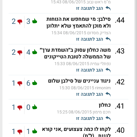
מ"מ ראש נבוב
08/06/2015 15:43
הגב לתגובה זו
.
44
סילבן: מי שמחפש את הנוחות
2
3
ולא מוכן להתאמץ שלא יתלונן
הצדיק מסדום
08/06/2015 15:34
הגב לתגובה זו
.
43
משה כחלון עסוק ב״השמדת ערך״
2
4
של הממשלה לטובת הטייקונים
נפתלי עמית
08/06/2015 15:33
הגב לתגובה זו
.
42
ניגוד עניינים של סילבן שלום
1
6
08/06/2015 15:30
rimonim
הגב לתגובה זו
.
41
כחלון
1
0
חכם מימון
08/06/2015 15:25
הגב לתגובה זו
.
40
לקחו לו כמה צעצועים ,אני קורא
1
1
לגננת . (ל"ת)