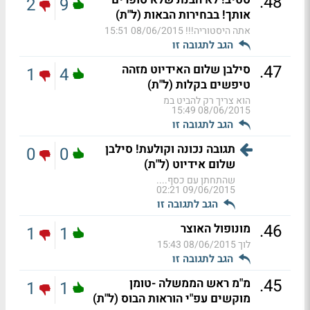
.
48
2
9
אותך! בבחירות הבאות (ל"ת)
אתה היסטוריה!!!
08/06/2015 15:51
הגב לתגובה זו
.
47
סילבן שלום האידיוט מזהה
1
4
טיפשים בקלות (ל"ת)
הוא צריך רק להביט במ
08/06/2015 15:49
הגב לתגובה זו
תגובה נכונה וקולעת! סילבן
0
0
שלום אידיוט (ל"ת)
שהתחתן עם כסף....
09/06/2015 02:21
הגב לתגובה זו
.
46
מונופול האוצר
1
1
לוך
08/06/2015 15:43
הגב לתגובה זו
.
45
מ"מ ראש הממשלה -טומן
1
1
מוקשים עפ"י הוראות הבוס (ל"ת)