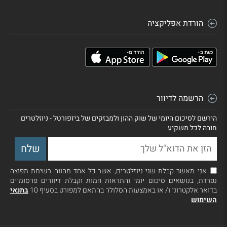
הורדת אפליקציה
הרשמה לדיוור
הירשם לסיכום היומי של שוק ההון ולמבזקים של ביזפורטל - ניוזלטרים
חובה לכל משקיע
אני מאשר קבלת שני ניוזלטרים, אשר כל אחד מהווה רשימת תפוצה
נפרדת, בנושאים סיכום יומי והתראות חמות וקבלת דיוורים פרסומיים
בדואר אלקטרוני ו/ או באמצעות הסלולר בהתאם למפורט בסעיף 10
בתנאי
השימוש