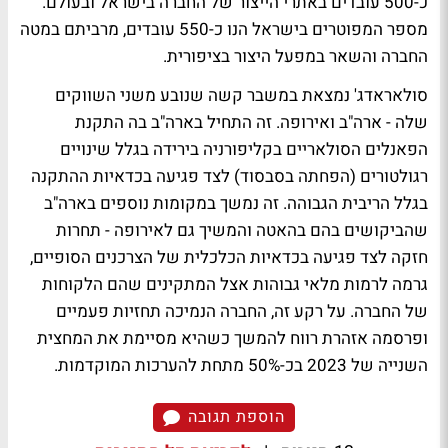
כ-500 עובדים באתרי הייצור של החברה בישראל ובעולם.
מספר המפוטרים בישראל הנו כ-550 עובדים, מרביתם במטה
החברה והשאר במפעל היצור בציפורית.
סולאראדג' נמצאת במשבר קשה שנובע משני השווקים
שלה - ארה"ב ואירופה. זה התחיל בארה"ב בה התקנת
הפאנלים הסולאריים בקליפורניה בירידה בגלל שינויים
רגולטורים (הפחתה בסבסוד) לצד פגיעה בכדאיות ההתקנה
בגלל הריבית הגבוהה. זה נמשך במקומות נוספים בארה"ב
שהביקושים בהם בהאטה והמשיך גם לאירופה - תחרות
חזקה לצד פגיעה בכדאיות הכלכלית של הצרכנים הסופיים,
גרמה לרמות מלאי גבוהות אצל המתקינים שהם הלקוחות
של החברה. על רקע זה, החברה הנמיכה תחזיות פעמיים
ופרסמה אזהרת רווח להמשך כשהיא מסיימת את המחצית
השנייה של 2023 בכ-50% מתחת להערכות המוקדמות.
הוספת תגובה