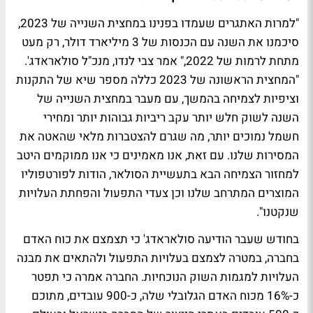
"למרות האתגרים שעמדו בפנינו במחצית השנייה של 2023,
סיכמנו את השנה עם הכנסות של 3 מיליארד דולר, רק מעט
מתחת לרמות של 2022," אמר צבי לנדו, מנכ"ל סולאראדג'.
"המחצית הראשונה של 2023 כללה מספר שיא של התקנות
וציפיות לצמיחה בהמשך, עם מעבר במחצית השנייה של
השנה לשוק חלש יותר עקב ריביות גבוהות יותר ומחירי
חשמל נמוכים יותר, מה שגרם להצטברות מלאי שהאטה את
המסירות שלנו. עם זאת, אנו מאמינים כי אנו ממוקמים היטב
למחזור הצמיחה הבא בתעשיית הסולאר, הודות לפורטפוליו
המוצרים המתרחב שלנו וכן צעדי התפעול והפחתת העלויות
שנקטנו".
בחודש שעבר הודיעה סולאראדג' כי תצמצם את כוח האדם
בחברה, במטרה לצמצם בעלויות התפעול ולהתאים את מבנה
העלויות למגמות השוק הנוכחיות. החברה אמרה כי תפטר
כ-16% מכוח האדם הגלובלי שלה, כ-900 עובדים, מתוכם