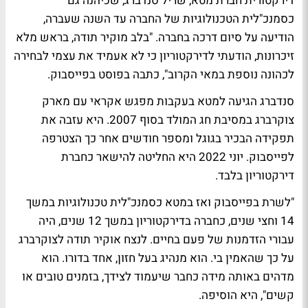
דירקטורית חברת מטא, שריל סנדברג, שכיהנה גם
כסמנכ"לית הטכנולוגיות של החברה עד השנה שעברה,
הודיעה על סיום דרכה בחברה. "בלב מוקיר תודה, בראש מלא
זיכרונות, הודעתי לדירקטוריון כי לא אעמיד את עצמי לבחירה
לכהונה נוספת במאי הקרוב", כתבה בפוסט בפייסבוק.
סנדברג הגיעה למטא בעקבות מפגש אקראי עם מארק
צוקרברג במסיבת חג המולד בסוף 2007. היא עזבה את
תפקידה הבכיר בגוגל ומספר חודשים אחר כך הצטרפה
לפייסבוק. יוני 2022 היא החליטה להישאר כחברת
דירקטוריון בלבד.
"לשרת בפייסבוק ואז במטא כסמנכ"לית טכנולוגיות במשך
14 וחצי שנים, כחברה בדירקטוריון במשך 12 שנים, היה
עבורי הזדמנות של פעם בחיים. לנצח אוקיר תודה לצוקרברג
על כך שהאמין בי. הוא מנהיג בעל חזון, אחד בדורו. הוא
מדהים באותה מידה כחבר שיעמוד לצידך, בזמנים טובים או
קשים", היא הוסיפה.