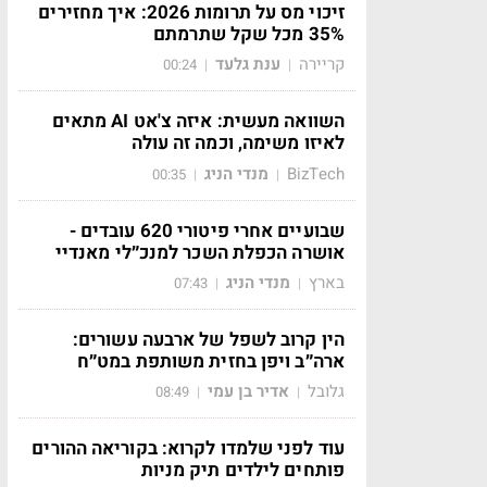
זיכוי מס על תרומות 2026: איך מחזירים
35% מכל שקל שתרמתם
קריירה
ענת גלעד
00:24
|
|
השוואה מעשית: איזה צ'אט AI מתאים
לאיזו משימה, וכמה זה עולה
BizTech
מנדי הניג
00:35
|
|
שבועיים אחרי פיטורי 620 עובדים -
אושרה הכפלת השכר למנכ״לי מאנדיי
בארץ
מנדי הניג
07:43
|
|
הין קרוב לשפל של ארבעה עשורים:
ארה״ב ויפן בחזית משותפת במט״ח
גלובל
אדיר בן עמי
08:49
|
|
עוד לפני שלמדו לקרוא: בקוריאה ההורים
פותחים לילדים תיק מניות