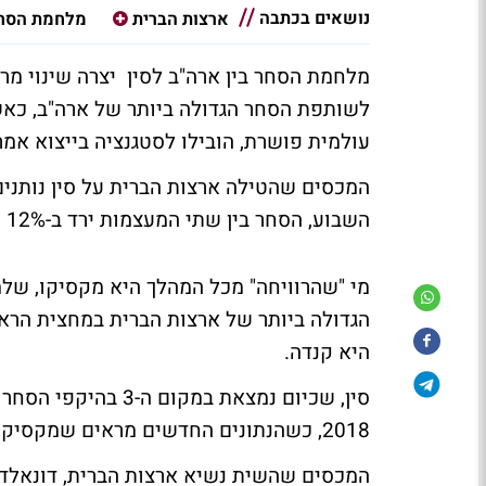
נושאים בכתבה
ארצות הברית
מלחמת הסח
מלחמת הסחר בין ארה"ב לסין יצרה שינוי מ
לשותפת הסחר הגדולה ביותר של ארה"ב, כא
עולמית פושרת, הובילו לסטגנציה בייצוא אמרי
המכסים שהטילה ארצות הברית על סין נותנים
השבוע, הסחר בין שתי המעצמות ירד ב-12% מאשתקד והיקף הייצוא האמריקני לסין ירד ב-18%.
מי "שהרוויחה" מכל המהלך היא מקסיקו, ש
היא קנדה.
2018, כשהנתונים החדשים מראים שמקסיקו גם עקפה את סין לראשונה מאז 2005.
המכסים שהשית נשיא ארצות הברית, דונאלד ט