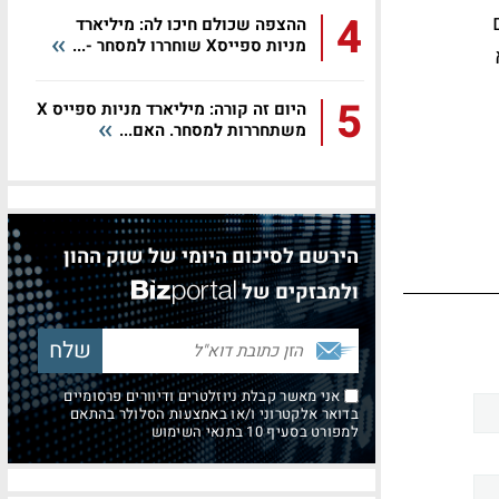
4
ההצפה שכולם חיכו לה: מיליארד
מניות ספייסX שוחררו למסחר -...
5
היום זה קורה: מיליארד מניות ספייס X
משתחררות למסחר. האם...
הירשם לסיכום היומי של שוק ההון
ולמבזקים של
אני מאשר קבלת ניוזלטרים ודיוורים פרסומיים
בדואר אלקטרוני ו/או באמצעות הסלולר בהתאם
למפורט בסעיף 10 בתנאי השימוש