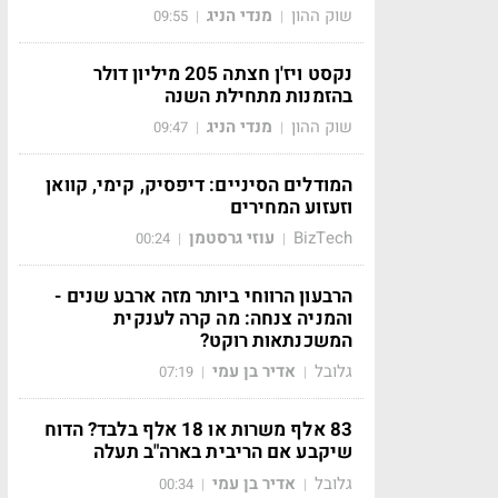
שוק ההון
מנדי הניג
09:55
|
|
נקסט ויז'ן חצתה 205 מיליון דולר
בהזמנות מתחילת השנה
שוק ההון
מנדי הניג
09:47
|
|
המודלים הסיניים: דיפסיק, קימי, קוואן
וזעזוע המחירים
BizTech
עוזי גרסטמן
00:24
|
|
הרבעון הרווחי ביותר מזה ארבע שנים -
והמניה צנחה: מה קרה לענקית
המשכנתאות רוקט?
גלובל
אדיר בן עמי
07:19
|
|
83 אלף משרות או 18 אלף בלבד? הדוח
שיקבע אם הריבית בארה"ב תעלה
גלובל
אדיר בן עמי
00:34
|
|