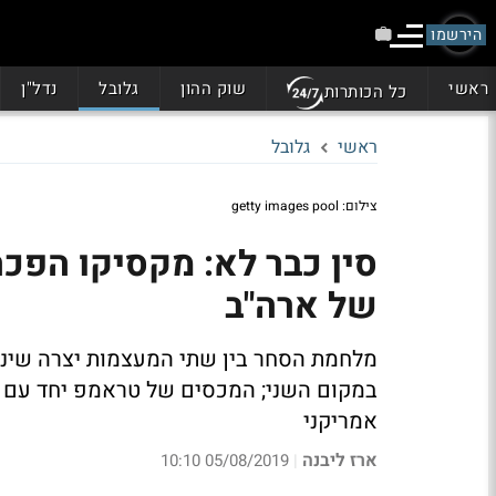
הירשמו
ראשי
שוק ההון
גלובל
נדל"ן
כל הכותרות
ראשי
גלובל
צילום: getty images pool
סין כבר לא: מקסיקו הפכ
של ארה"ב
מלחמת הסחר בין שתי המעצמות יצרה שינוי
במקום השני; המכסים של טראמפ יחד עם כל
אמריקני
ארז ליבנה
05/08/2019 10:10
|