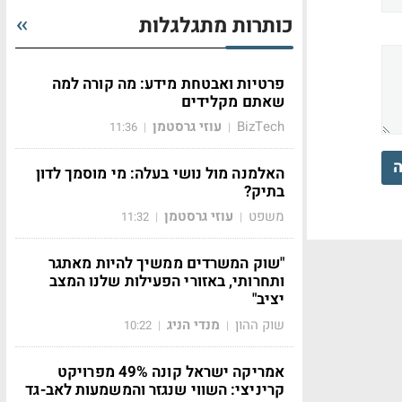
כותרות מתגלגלות
פרטיות ואבטחת מידע: מה קורה למה
שאתם מקלידים
BizTech
עוזי גרסטמן
11:36
|
|
ה
האלמנה מול נושי בעלה: מי מוסמך לדון
בתיק?
משפט
עוזי גרסטמן
11:32
|
|
"שוק המשרדים ממשיך להיות מאתגר
ותחרותי, באזורי הפעילות שלנו המצב
יציב"
שוק ההון
מנדי הניג
10:22
|
|
אמריקה ישראל קונה 49% מפרויקט
קריניצי: השווי שנגזר והמשמעות לאב-גד