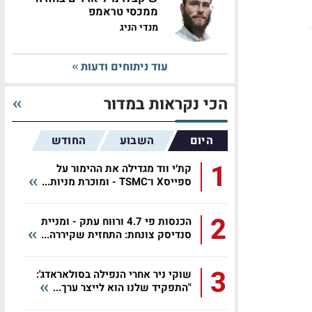
ממכסי טראמפ
מנדי הניג
עוד ניתוחים ודעות
הכי נקראות במדור
היום
השבוע
החודש
1
קת׳י ווד מגדילה את ההימור על
ספייסX ו־TSMC - ומוכרת מניות...
2
הכנסות פי 4.7 ורווח עתק - ומניית
סנדיסק צונחת: התחזית שקיררה...
3
שוקי ניר אחרי הנפילה בסולאראדג':
"התפקיד שלנו הוא לייצר ערך...