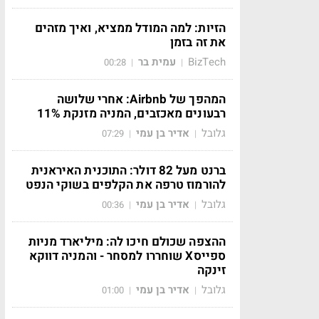
הזיות: למה המודל ממציא, ואיך מזהים
את זה בזמן
BizTech
עמית בר
00:28
|
|
המהפך של Airbnb: אחרי שלושה
רבעונים מאכזבים, המניה מזנקת 11%
גלובל
אדיר בן עמי
07:29
|
|
ברנט מעל 82 דולר: התוכנית האיראנית
להורמוז טרפה את הקלפים בשוקי הנפט
גלובל
אדיר בן עמי
00:36
|
|
ההצפה שכולם חיכו לה: מיליארד מניות
ספייסX שוחררו למסחר - והמניה דווקא
זינקה
גלובל
אדיר בן עמי
01:00
|
|