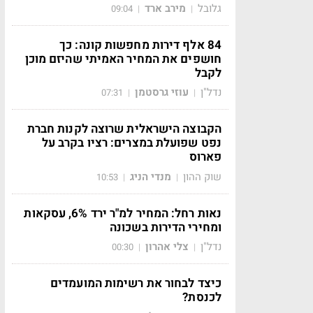
גלובל
מירב ארד
09:04
|
|
84 אלף דירות מחפשות קונה: כך
חושפים את המחיר האמיתי שהיזם מוכן
לקבל
נדל"ן
עוזי גרסטמן
07:31
|
|
הקבוצה הישראלית שרוצה לקנות חברת
נפט שפועלת במצרים: רציו בקרב על
פארוס
שוק ההון
מנדי הניג
10:53
|
|
נאות רחל: המחיר למ"ר ירד 6%, עסקאות
ומחירי הדירות בשכונה
נדל"ן
צלי אהרון
00:30
|
|
כיצד לבחור את רשימות המועמדים
לכנסת?