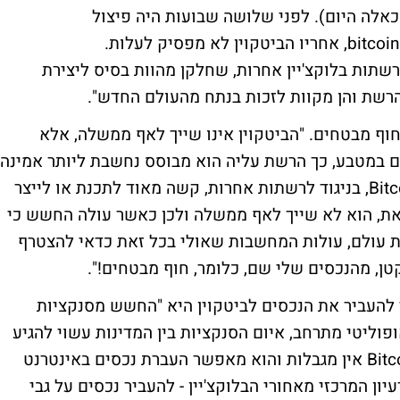
עולם נסחרים ביחס אליו (יש יותר מ-1,300 כאלה היום). לפני שלושה שבועות היה פיצול
ברשת Bitcoin, ונוצר מטבע נוסף בשם bitcoin cash, אחריו הביטקוין לא מפסיק לעלות.
ייצגים רשתות בלוקצ'יין אחרות, שחלקן מהוות בסיס ליצירת
הרשת והן מקוות לזכות בנתח מהעולם החדש".
חוף מבטחים. "הביטקוין אינו שייך לאף ממשלה, אלא
ם במטבע, כך הרשת עליה הוא מבוסס נחשבת ליותר אמינה
והמטבע כמובן ליותר אמין ונזיל. על רשת Bitcoin, בניגוד לרשתות אחרות, קשה מאוד לתכנת או לייצר
ת, הוא לא שייך לאף ממשלה ולכן כאשר עולה החשש כי
 עולם, עולות המחשבות שאולי בכל זאת כדאי להצטרף
ן, מהנכסים שלי שם, כלומר, חוף מבטחים!".
י להעביר את הנכסים לביטקוין היא "החשש מסנקציות
פוליטי מתרחב, איום הסנקציות בין המדינות עשוי להגיע
למגבלות על תנועות ההון. לעומת זאת על Bitcoin אין מגבלות והוא מאפשר העברת נכסים באינטרנט
ון המרכזי מאחורי הבלוקצ'יין - להעביר נכסים על גבי