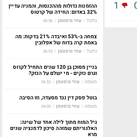
1
ההזמנות גדולות מההכנסות, והמניה עדיין
32% באדום: החידה של קרטוס
גלובל
עוזי גרסטמן
06:56
|
|
צמחה ב-53% ואיבדה 21% בדקות: מה
באמת קרה בדוח של אפלובין
גלובל
עוזי גרסטמן
06:53
|
|
בניין מסוכן בן 120 שנים התחיל לקרוס
וגרם נזקים - מי ישלם על הנזק?
משפט
עוזי גרסטמן
06:52
|
|
בוטל פסק דין נגד מסעדה, וזו הסיבה
משפט
עוזי גרסטמן
04:00
|
|
גיל המוח מתוך לילה אחד של שינה:
האלגוריתם שמזהה סיכון לדמנציה שנים
מרא