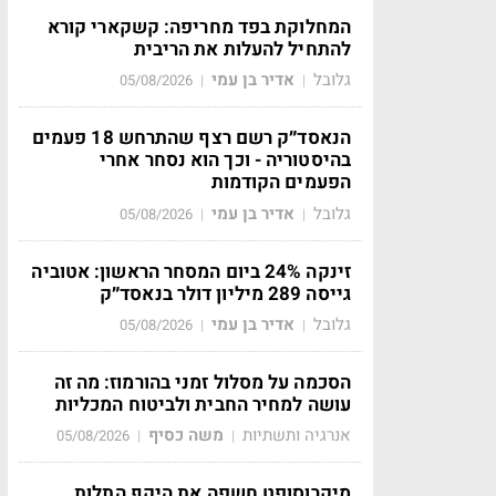
המחלוקת בפד מחריפה: קשקארי קורא
להתחיל להעלות את הריבית
גלובל
אדיר בן עמי
05/08/2026
|
|
הנאסד״ק רשם רצף שהתרחש 18 פעמים
בהיסטוריה - וכך הוא נסחר אחרי
הפעמים הקודמות
גלובל
אדיר בן עמי
05/08/2026
|
|
זינקה 24% ביום המסחר הראשון: אטוביה
גייסה 289 מיליון דולר בנאסד״ק
גלובל
אדיר בן עמי
05/08/2026
|
|
הסכמה על מסלול זמני בהורמוז: מה זה
עושה למחיר החבית ולביטוח המכליות
אנרגיה ותשתיות
משה כסיף
05/08/2026
|
|
מיקרוסופט חשפה את היקף התלות