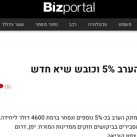
משפט
טכנולוגיה
רכב
נתוני מסחר
שער הדולר
שיא חדש
(3)
הביטקוין לא עוצר: מחיר המטבע הווירטואלי מזנק הערב בכ-5% נוספים ונסחר ברמת 4600 דולר ליחידה
בירים בביקושים חזקים ממדינות המזרח: יפן, דרום
פון קוריאה.