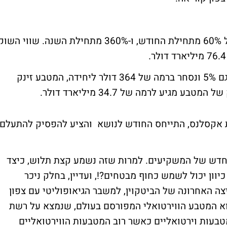
הזינוק הערב מצטרף למהלך של עלייה חד של 60% מתחילת החודש, ו-360% מתחילת השנה. שווי השו
אך הביטקוין לא לבד, מטבע האיתריום קופץ גם 5% ונסחר ברמה של 364 דולר ליחידה, המטבע זינק
ת אקסלנס, התייחס החודש לנושא והציע להפסיק להתעלם
החדש של המשקיעים. למרות שזה נשמע קצת תלוש, כיצד
יותר מ-10% ביממה לכל כיוון יכול לשמש כחוף מבטחים?!, ועדיין, בחלק ניכר
ה האחרונה של הביטקוין, למשבר הגיאופוליטי עם צפון
הוא המטבע הווירטואלי המפורסם בעולם, שנמצא על רשת
טבעות וירטואליים כאשר רוב המטבעות הווירטואליים