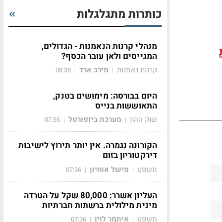
כותרות מתגלגלות
מנהלי קרנות הנאמנות - הגדולים,
המגייסים ולאן עובר הכסף?
קרנות נאמנות
מירב ארד
08:38
|
|
היום בבורסה: מימושים בטנק,
התאוששות בנייס
שוק ההון
מערכת ביזפורטל
07:55
|
|
הקורונה נגמרה. אין יותר תירוץ לישיבות
דירקטוריון בזום
משפט
מישל אוחיון
07:36
|
|
העליון אשרר: 80,000 שקל על הטרדה
מינית מילולית ברשתות חברתיות
משפט
איתמר לוין
07:36
|
|