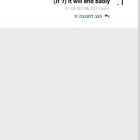
.
1
it will end badly (ל"ת)
30/08/2017 01:08
john
הגב לתגובה זו