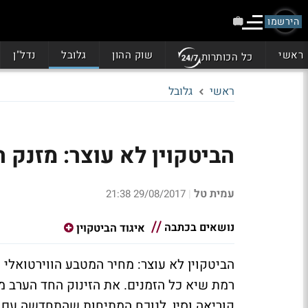
הירשמו
ראשי
שוק ההון
גלובל
נדל"ן
כל הכותרות
ראשי
גלובל
הביטקוין לא עוצר: מזנק הערב 5% וכובש 
עמית טל
29/08/2017 21:38
|
נושאים בכתבה
איגוד הביטקוין
רמת שיא כל הזמנים. את הזינוק החד הערב מס
קוריאה וסין, לנוכח המתיחות שהתחדשה עם צ