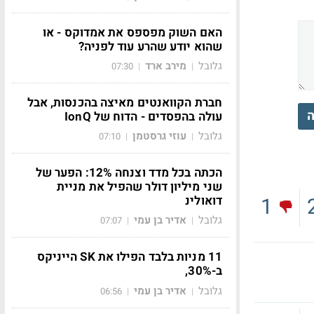
האם השוק מפספס את אמדוקס - או
שהוא יודע שהרע עוד לפניה?
גלובל
מירב ארד
07:30
|
|
חברת הקוואנטים מאיצה בהכנסות, אבל
ה
עולה בהפסדים - הדוח של IonQ
גלובל
עוזי גרסטמן
07:10
|
|
הכתה בכל מדד וצנחה 12%: הפער של
שני מיליון דולר שהפיל את מניית
דואולינ
1
גלובל
אדיר בן עמי
07:07
|
|
11 מניות בלבד הפילו את SK הייניקס
ב-30%,
גלובל
אדיר בן עמי
06:56
|
|