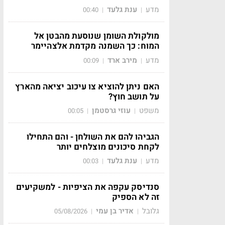
מדע
ענת גלעד
00:40
|
|
מולקולת השומן שנוסעת מהבטן אל
המוח: כך השמנה מקדמת אלצהיימר
מדע
מירב ארד
00:09
|
|
האם ניתן להוציא צו עיכוב יציאה מהארץ
על תושב חוץ?
משפט
עוזי גרסטמן
00:05
|
|
הגביהו להם את השולחן - והם התחילו
לקחת סיכונים מוצלחים יותר
מדע
ענת גלעד
00:03
|
|
סנדיסק עקפה את הציפיות - למשקיעים
זה לא הספיק
גלובל
אדיר בן עמי
05/08/2026
|
|