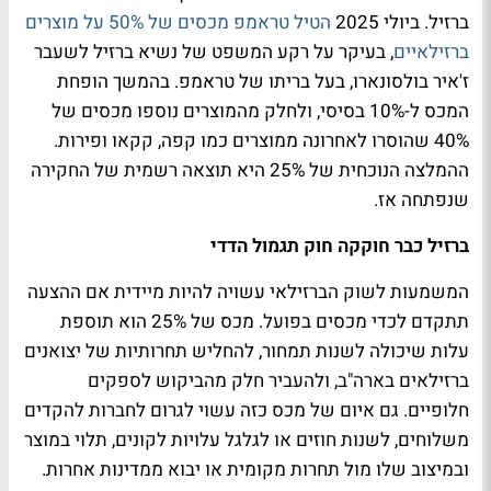
ברזיל. ביולי 2025
הטיל טראמפ מכסים של 50% על מוצרים
ברזילאיים
, בעיקר על רקע המשפט של נשיא ברזיל לשעבר
ז'איר בולסונארו, בעל בריתו של טראמפ. בהמשך הופחת
המכס ל-10% בסיסי, ולחלק מהמוצרים נוספו מכסים של
40% שהוסרו לאחרונה ממוצרים כמו קפה, קקאו ופירות.
ההמלצה הנוכחית של 25% היא תוצאה רשמית של החקירה
שנפתחה אז.
ברזיל כבר חוקקה חוק תגמול הדדי
המשמעות לשוק הברזילאי עשויה להיות מיידית אם ההצעה
תתקדם לכדי מכסים בפועל. מכס של 25% הוא תוספת
עלות שיכולה לשנות תמחור, להחליש תחרותיות של יצואנים
ברזילאים בארה"ב, ולהעביר חלק מהביקוש לספקים
חלופיים. גם איום של מכס כזה עשוי לגרום לחברות להקדים
משלוחים, לשנות חוזים או לגלגל עלויות לקונים, תלוי במוצר
ובמיצוב שלו מול תחרות מקומית או יבוא ממדינות אחרות.