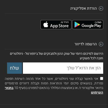
הורדת אפליקציה
הרשמה לדיוור
הירשם לסיכום היומי של שוק ההון ולמבזקים של ביזפורטל - ניוזלטרים
חובה לכל משקיע
אני מאשר קבלת שני ניוזלטרים, אשר כל אחד מהווה רשימת תפוצה
נפרדת, בנושאים סיכום יומי והתראות חמות וקבלת דיוורים פרסומיים
בדואר אלקטרוני ו/ או באמצעות הסלולר בהתאם למפורט בסעיף 10
בתנאי
השימוש