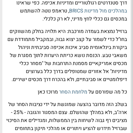
דרך סטנדרטים רגולטוריים ומדיניות אכיפה. כפי שראינו
במהלכים מול מדינות BRICS
, טראמפ נוטה להשתמש
במכסים גם ככלי לחץ מדיני, לא רק כלכלי.
ברזיל נמצאת בעמדה מורכבת: היא תלויה בחלק מהשווקים
בחו"ל כדי לשמור על קצב יצוא גבוה, ובמקביל מתמודדת עם
ביקורת בינלאומית סביב איכות אכיפה סביבתית וניהול
משאבי טבע. הכנסת נושא כריתת היערות לתוך מסגרת של
מכסים אמריקאיים מסמנת התרחבות של "מסחר ככלי
מדיניות" אל אזורים שמטופלים בדרך כלל בערוצים
דיפלומטיים או סביבתיים, ולא בהכרח דרך מכסים ישירים.
כל מה שפורסם על
מלחמת הסחר
מרוכז כאן
בשלב הזה מדובר בהצעה שמוגשת על ידי נציבות הסחר של
ארה"ב, ולא במהלך שהושלם. עצם המסגור והגובה - 25% -
מציבים רף גבוה לשיחות בין הממשלות, ומגדילים את הסיכוי
שברזיל תידרש להציע ויתורים או מהלכי תיקון בתחומים