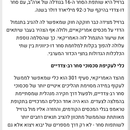
ברזיל היא שותפת הסחר ה-16 בגודלה של ארה"ב, עם סחר
דו-צדדי בהיקף של כ-92 מיליארד דולר בשנה.
ברזיל מצידה כבר חוקקה חוק שמאפשר לה להגיב בתגמול
הדדי על מכסים אמריקאיים, ולולה אף הצהיר בעבר שיתאים
את שיעור התגמול לזה האמריקאי. כך שהסלמה נוספת
עלולה להפוך בקלות למלחמת סחר דו-כיוונית בין שתי
הכלכלות הגדולות בחצי הכדור המערבי.
כלי לעקיפת סכסוכי סחר רב-צדדיים
מהצד האמריקאי, סעיף 301 הוא כלי שמאפשר לממשל
לעקוף במידה מסוימת תהליכים איטיים יותר של סכסוכי
סחר רב-צדדיים, ולפעול דרך חקירה מנהלית שמסתיימת
בהמלצה לצעדים. הוא היה אחד הכלים המרכזיים בתקופת
טראמפ בגלי המכסים הקודמים, והחזרה אליו מול ברזיל
מאותתת שהממשל מתכוון להציב תנאים רחבים יותר
לשותפות סחר - לא רק דרך מספרים של יבוא ויצוא אלא גם