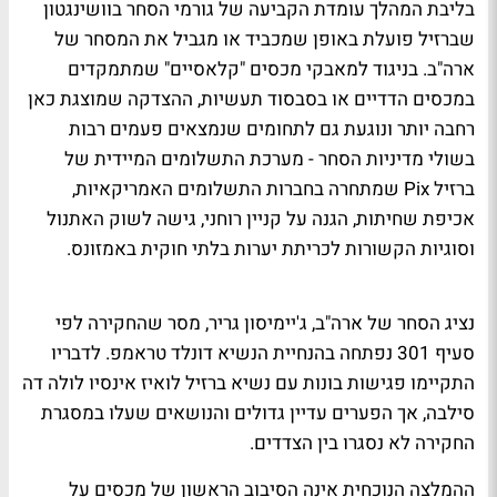
בליבת המהלך עומדת הקביעה של גורמי הסחר בוושינגטון
שברזיל פועלת באופן שמכביד או מגביל את המסחר של
ארה"ב. בניגוד למאבקי מכסים "קלאסיים" שמתמקדים
במכסים הדדיים או בסבסוד תעשיות, ההצדקה שמוצגת כאן
רחבה יותר ונוגעת גם לתחומים שנמצאים פעמים רבות
בשולי מדיניות הסחר - מערכת התשלומים המיידית של
ברזיל Pix שמתחרה בחברות התשלומים האמריקאיות,
אכיפת שחיתות, הגנה על קניין רוחני, גישה לשוק האתנול
וסוגיות הקשורות לכריתת יערות בלתי חוקית באמזונס.
נציג הסחר של ארה"ב, ג'יימיסון גריר, מסר שהחקירה לפי
סעיף 301 נפתחה בהנחיית הנשיא דונלד טראמפ. לדבריו
התקיימו פגישות בונות עם נשיא ברזיל לואיז אינסיו לולה דה
סילבה, אך הפערים עדיין גדולים והנושאים שעלו במסגרת
החקירה לא נסגרו בין הצדדים.
ההמלצה הנוכחית אינה הסיבוב הראשון של מכסים על