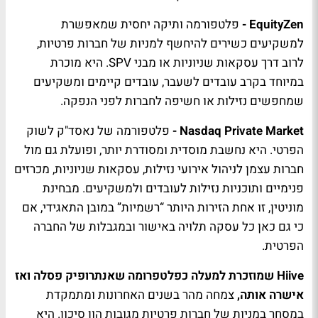
EquityZen -
פלטפורמה ותיקה יחסית שמאפשרת
למשקיעים כשירים להיחשף למניות של חברות פרטיות,
לרוב דרך עסקאות שניוניות או מבני SPV. היא מוכרת
במיוחד בקרב עובדים לשעבר, עובדים קיימים ומשקיעים
שמחפשים נזילות או חשיפה לחברות לפני הנפקה.
Nasdaq Private Market -
פלטפורמה של נאסד"ק לשוק
הפרטי. היא נחשבת מוסדית ומסודרת יותר, ופועלת גם מול
חברות עצמן לניהול אירועי נזילות, עסקאות שניוניות, מכרזים
פנימיים ותוכניות נזילות לעובדים ולמשקיעים. מבחינת
מוניטין, זו אחת הזירות היותר “רשמיות” במובן התאגידי, אם
כי גם כאן כל עסקה תלויה באישור ובמגבלות של החברה
הפרטית.
Hiive שמוזכרת למעלה כפלטפרומה שאנתרופיק פסלה ואז
אישרה אותה,
צמחה מהר בשנים האחרונות ומתמקדת
במסחר במניות של חברות פרטיות מגובות הון סיכון. היא