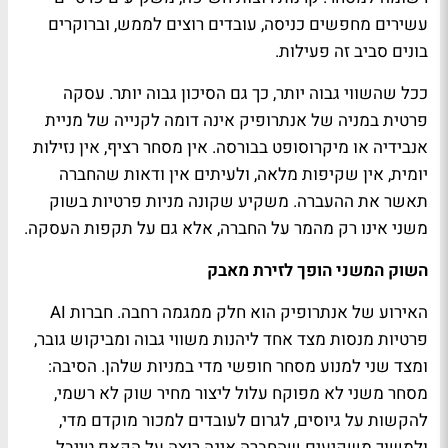
עשירים מחפשים כניסה, עובדים רוצים לממש, וברוקרים
בונים סביב זה פעילות.
ככל שהשווי גבוה יותר, כך גם הסיכון גבוה יותר. עסקה
פרטית במניה של אנתרופיק אינה דומה לקנייה של מניית
אנבידיה או מיקרוסופט בבורסה. אין מסחר רציף, אין נזילות
יומית, אין שקיפות מלאה, ולעיתים אין ודאות שהחברה
תאשר את ההעברה. משקיע שקונה מניות פרטיות בשוק
משני אינו רק מהמר על החברה, אלא גם על תקפות העסקה.
השוק המשני הופך לזירת מאבק
האירוע של אנתרופיק הוא חלק ממגמה רחבה. חברות AI
פרטיות מנסות מצד אחד ליהנות משווי גבוה ומביקוש גובר,
ומצד שני למנוע מסחר חופשי מדי במניות שלהן. הסיבה:
מסחר משני לא מפוקח עלול ליצור מחיר שוק לא רשמי,
להקשות על גיוסים, לגרום לעובדים למכור מוקדם מדי,
ולמשוך משקיעים שהחברה אינה רוצה על הקאפ טייבל.