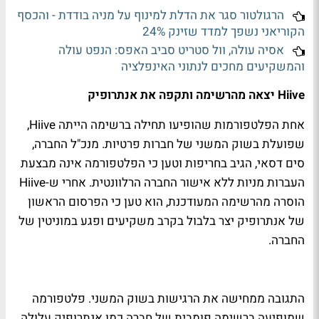
הרגולטור סגר את הדלת למינוף על מניה בודדת - והכסף
הקוריאני נשפך למדד שזינק 24%
אסיה עולה, וול סטריט סביב האפס: הנפט עולה
והמשקיעים מחכים לנתוני האינפלציה
Hiive יצאה מהרשימה ותקפה את אנתרופיק
אחת הפלטפורמות שהופיעו תחילה ברשימה הייתה Hiive,
שפועלת בשוק המשני של חברות פרטיות. מנכ"ל החברה,
סים דסאי, הגיב בחריפות וטען כי הפלטפורמה אינה מבצעת
העברות מניות ללא אישור החברה הרלוונטית. אחרי ש-Hiive
הוסרה מהרשימה המעודכנת, הוא טען כי הפרסום הראשון
של אנתרופיק יצר בלבול בקרב משקיעים ופגע במוניטין של
החברה.
התגובה ממחישה את הרגישות בשוק המשני. פלטפורמה
שמופיעה ברשימה פומבית של חברה כמו אנתרופיק עלולה