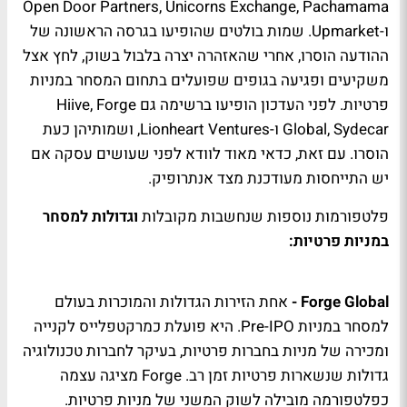
Open Door Partners, Unicorns Exchange, Pachamama
ו-Upmarket. שמות בולטים שהופיעו בגרסה הראשונה של
ההודעה הוסרו, אחרי שהאזהרה יצרה בלבול בשוק, לחץ אצל
משקיעים ופגיעה בגופים שפועלים בתחום המסחר במניות
פרטיות. לפני העדכון הופיעו ברשימה גם Hiive, Forge
Global, Sydecar ו-Lionheart Ventures, ושמותיהן כעת
הוסרו. עם זאת, כדאי מאוד לוודא לפני שעושים עסקה אם
יש התייחסות מעודכנת מצד אנתרופיק.
פלטפורמות נוספות שנחשבות מקובלות
וגדולות למסחר
במניות פרטיות:
Forge Global -
אחת הזירות הגדולות והמוכרות בעולם
למסחר במניות Pre-IPO. היא פועלת כמרקטפלייס לקנייה
ומכירה של מניות בחברות פרטיות, בעיקר לחברות טכנולוגיה
גדולות שנשארות פרטיות זמן רב. Forge מציגה עצמה
כפלטפורמה מובילה לשוק המשני של מניות פרטיות.