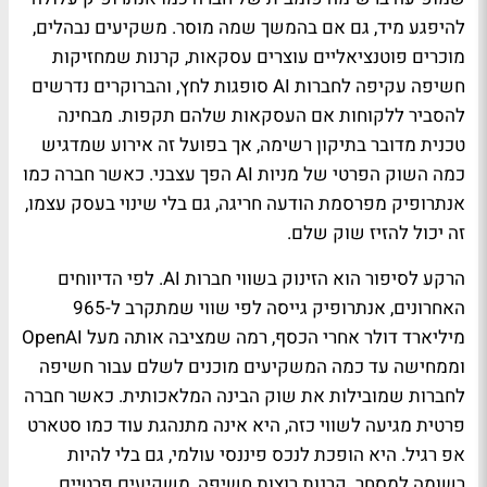
להיפגע מיד, גם אם בהמשך שמה מוסר. משקיעים נבהלים,
מוכרים פוטנציאליים עוצרים עסקאות, קרנות שמחזיקות
חשיפה עקיפה לחברות AI סופגות לחץ, והברוקרים נדרשים
להסביר ללקוחות אם העסקאות שלהם תקפות. מבחינה
טכנית מדובר בתיקון רשימה, אך בפועל זה אירוע שמדגיש
כמה השוק הפרטי של מניות AI הפך עצבני. כאשר חברה כמו
אנתרופיק מפרסמת הודעה חריגה, גם בלי שינוי בעסק עצמו,
זה יכול להזיז שוק שלם.
הרקע לסיפור הוא הזינוק בשווי חברות AI. לפי הדיווחים
האחרונים, אנתרופיק גייסה לפי שווי שמתקרב ל-965
מיליארד דולר אחרי הכסף, רמה שמציבה אותה מעל OpenAI
וממחישה עד כמה המשקיעים מוכנים לשלם עבור חשיפה
לחברות שמובילות את שוק הבינה המלאכותית. כאשר חברה
פרטית מגיעה לשווי כזה, היא אינה מתנהגת עוד כמו סטארט
אפ רגיל. היא הופכת לנכס פיננסי עולמי, גם בלי להיות
רשומה למסחר. קרנות רוצות חשיפה, משקיעים פרטיים