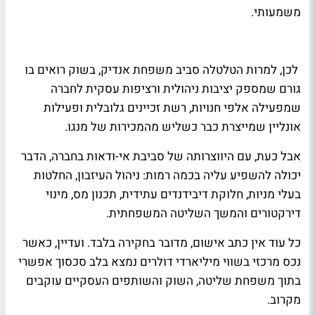
משמעותי.
לכן, למרות הטלטלה סביב משפחת אנדיק, בשוק רואים בו
גורם שמספק יציבות ניהולית ורציפות עסקית לחברה
שמפעילה אלפי חנויות, רשת זכיינים גלובלית ופעילות
אונליין שמייצרת כבר כשליש מהמכירות של מנגו.
אבל כעת, עם היווצרותה של סביבת אי-ודאות בחברה, הדבר
יכולה להשפיע עליה בכמה רמות: ניהול העיזבון, החלטות
בעלי מניות, חלוקת דיבידנדים עתידית, תכנון מס, מינוי
דירקטורים והמשך השליטה המשפחתית.
כל עוד אין כתב אישום, מדובר בחקירה בלבד. ועדיין, כאשר
נכס מרכזי בשווי מיליארדי דולרים נמצא בלב סכסוך אפשרי
בתוך משפחת שליטה, השוק והשותפים העסקיים עוקבים
מקרוב.