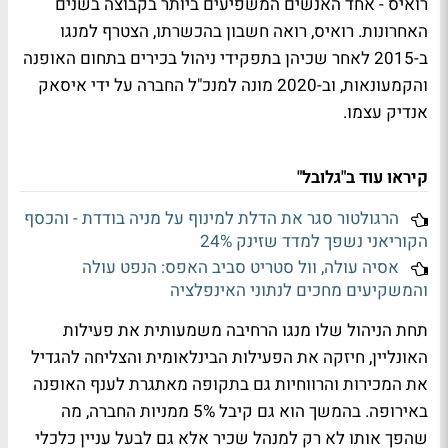
רואיס - אחד האנשים המשפיעים ביותר בקבוצה בשנים
האחרונות. רואיס, רואה חשבון בהכשרתו, הצטרף למנגו
ב-2015 לאחר שכיהן בתפקידי ניהול בכירים בתחום האופנה
והקמעונאות, וב-2020 מונה למנכ"ל החברה על ידי איסאק
אנדיק עצמו.
קיראו עוד ב"גלובל"
הרגולטור סגר את הדלת למינוף על מניה בודדת - והכסף
הקוריאני נשפך למדד שזינק 24%
אסיה עולה, וול סטריט סביב האפס: הנפט עולה
והמשקיעים מחכים לנתוני האינפלציה
תחת הניהול שלו מנגו הרחיבה משמעותית את פעילות
האונליין, חיזקה את הפעילות הבינלאומית והצליחה להגדיל
את המכירות והרווחיות גם בתקופה מאתגרת לענף האופנה
באירופה. בהמשך הוא גם קיבל 5% ממניות החברה, מה
שהפך אותו לא רק למנהל שכיר אלא גם לבעל עניין כלכלי