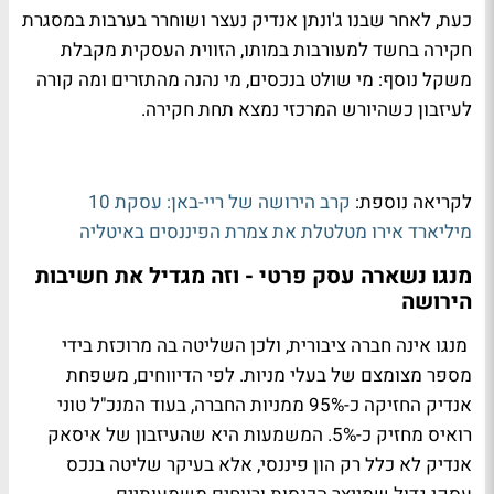
כעת, לאחר שבנו ג'ונתן אנדיק נעצר ושוחרר בערבות במסגרת
חקירה בחשד למעורבות במותו, הזווית העסקית מקבלת
משקל נוסף: מי שולט בנכסים, מי נהנה מהתזרים ומה קורה
לעיזבון כשהיורש המרכזי נמצא תחת חקירה.
לקריאה נוספת:
קרב הירושה של ריי-באן: עסקת 10
מיליארד אירו מטלטלת את צמרת הפיננסים באיטליה
מנגו נשארה עסק פרטי - וזה מגדיל את חשיבות
הירושה
מנגו אינה חברה ציבורית, ולכן השליטה בה מרוכזת בידי
מספר מצומצם של בעלי מניות. לפי הדיווחים, משפחת
אנדיק החזיקה כ-95% ממניות החברה, בעוד המנכ"ל טוני
רואיס מחזיק כ-5%. המשמעות היא שהעיזבון של איסאק
אנדיק לא כלל רק הון פיננסי, אלא בעיקר שליטה בנכס