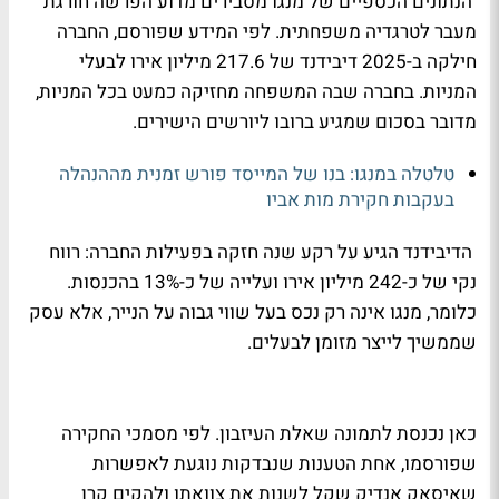
הנתונים הכספיים של מנגו מסבירים מדוע הפרשה חורגת
מעבר לטרגדיה משפחתית. לפי המידע שפורסם, החברה
חילקה ב-2025 דיבידנד של 217.6 מיליון אירו לבעלי
המניות. בחברה שבה המשפחה מחזיקה כמעט בכל המניות,
מדובר בסכום שמגיע ברובו ליורשים הישירים.
טלטלה במנגו: בנו של המייסד פורש זמנית מההנהלה
בעקבות חקירת מות אביו
הדיבידנד הגיע על רקע שנה חזקה בפעילות החברה: רווח
נקי של כ-242 מיליון אירו ועלייה של כ-13% בהכנסות.
כלומר, מנגו אינה רק נכס בעל שווי גבוה על הנייר, אלא עסק
שממשיך לייצר מזומן לבעלים.
כאן נכנסת לתמונה שאלת העיזבון. לפי מסמכי החקירה
שפורסמו, אחת הטענות שנבדקות נוגעת לאפשרות
שאיסאק אנדיק שקל לשנות את צוואתו ולהקים קרן