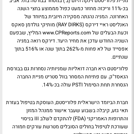
מניית פלוריסטם זינקה היום (ב') במסחר בבורסה בתל אביב
בכ-11% וריכזה מחזור כמעט כפול מממוצע בחצי השנה
האחרונה. המניה נהנתה מסקירה חיובית במיוחד של
האנליסט ראיי דירקס (RAY DIRKS) מותיקי גולדמן סאקס
וכעת הבעלים של www.CPReports.com המליץ, שבפעם
השניה החודש עדכן את מחיר היעד. דירקס רואה במניה
אפסייד של לא פחות מ-262% בתוך שנה או 516% בתוך
שנתיים.
פלוריסטם היא חברה דואליות שמניותיה נסחרות גם בבורסת
הנאסד"ק. עם פתיחת המסחר בוול סטריט מניית החברה
הנסחרת תחת הסימול PSTI עולה בכ-14%.
חברת הביומד הישראלית פלוריסטם, העוסקת בטיפול בעזרת
תאי גזע, קיבלה בשבוע שעבר אישור ממנהל המזון
והתרופות האמריקני (FDA) להתקדם לשלב III בניסוי
שעורכת לטיפול בחולים הסובלים מטרשת עורקים חמורה