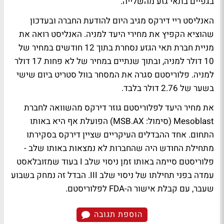
בגפיים בתאי גזע מהשלייה.
האנליסט ריי דירקס מגיב היום להודעת החברה ובעדכון
שהוציא הקפיץ את מחירי היעד למניה. האנליסט רואה את
מניית חברת תאי הגזע נסחרת בתוך 12 חודשים במחיר של
10 דולר למניה, ובתוך שנתיים במחיר של לא פחות 17 דולר
למניה. פלוריסטם סגרה את המסחר בוול סטריט ביום שישי
בשער של 2.76 דולר בלבד.
את מחיר היעד לפלוריסטם גוזר דירקס מהשוואה לחברת
Mesoblast (סימול: MSB.AX) הפועלת אף היא באותו
התחום. אחד ההבדלים העיקריים שציין דירקס בסקירתו
מתחילת החודש היה שהחברות לא נמצאות באותו שלב -
פלוריסטם סיימה באותו זמן ניסוי שלב I בעוד שמזובלאסט
עמדה בפני תחילתו של ניסוי שלב III. הבדל זה נמחק בשבוע
שעבר, עם קבלת אישור ה-FDA לפלוריסטם.
הוספת תגובה