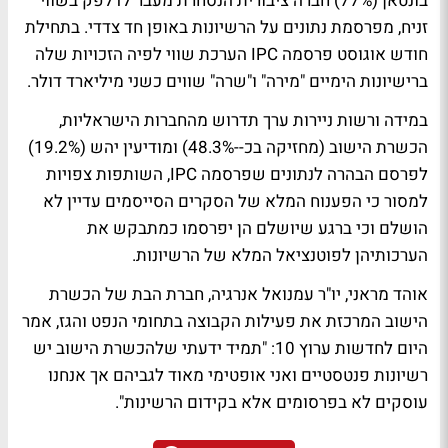
בונטאן (77%) חברה ציבורית הנסחרת מעבר לדלפק בשווי
זניח, מפרסמת נתונים על הרשיונות באופן חד צדדי. בתחילת
חודש אוגוסט פרסמה IPC הערכת שווי לפיה הזכויות שלה
ברישיונות הימיים "מירה" ו"שרה" שווים כשני מיליארד דולר.
במידה ורשות ניירות ערך תדרוש מהחברות הישראליות,
הכשרת הישוב (מחזיקה בכ--48.3%) ומודיעין יהש (19.2%)
לפרסם הבהרה לנתונים שפרסמה IPC, השותפות צפויות
למסור כי הפענוח המלא של הסקרים הסייסמים עדיין לא
הושלם וכי ברגע שיושלם הן יפרסמו כמתבקש את
הערכותיהן לפוטנציאל המלא של הרשיונות.
אוהד מראני, יו"ר עמנואל אנרגיה, חברת הבת של הכשרת
הישוב המרכזת את פעילות הקבוצה בתחומי הנפט והגז, אמר
היום לחדשות ערוץ 10: "תמיד ידעתי שלהכשרת הישוב יש
רשיונות פנטסטיים ואני אופטימי מאוד לגביהם אך אנחנו
עוסקים לא בפרסומים אלא בקידום הרשינות".