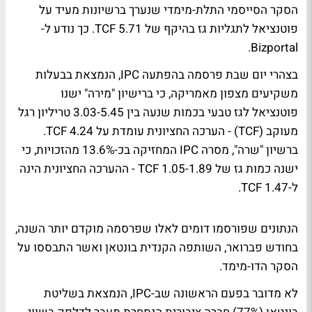
הסקר הסייסמי התלת-מימדי שנערך ברשיונות מעיד על
פוטנציאל לתגליות גז בהיקף של 5.71 TCF. כך נודע ל-
Bizportal.
בצהרי יום שבת פרסמה בהפתעה IPC, הנמצאת בבעלות
משקיעים מצפון מאמריקה, כי ברישיון "מירה" ישנו
פוטנציאל לגז טבעי בכמות שנעה בין 3.03-5.45 טריליון רגל
מעוקב (TCF) - הערכה החציונית עומדת על 4.24 TCF.
ברשיון "שרה", מסרה IPC המחזיקה בכ-13.6% מהזכויות, כי
ישנה כמות גז של 1.05-1.89 TCF - ההערכה החציונית הינה
ל-1.47 TCF.
הנתונים שפורסמו דומים לאלו שפרסמה מוקדם יותר השנה,
בחודש פברואר, השותפה הקנדית בונטאן ואשר התבססו על
הסקר הדו-מימד.
לא מדובר בפעם הראשונה שב-IPC, הנמצאת בשליטת