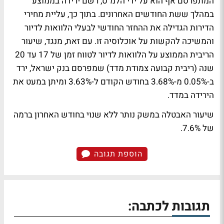
המתפרסם אף הוא על ידי הלמ"ס, רשם ירידה בממוצע
במהלך ששת החודשים האחרונים. בתוך כך, עליית מחירי
הדירות הגדילה את ההחזר החודשי לבעלי הלוואות לדיור
והמשיכה להקשות על אוכלוסיה זו. עם זאת, מנגד, שיעור
הריבית הממוצע על הלוואות לדיור לטווח זמן של 17 עד 20
שנה (ריבית קבועה צמודת מדד) שמפרסם בנק ישראל, ירד
ב-0.05% מ-3.68% בחודש הקודם ל-3.63% ומיתן במעט את
הירידה במדד.
שיעור האבטלה במשק נותר ללא שנוי בחודש האחרון ברמה
של 7.6%.
הוספת תגובה
תגובות לכתבה: