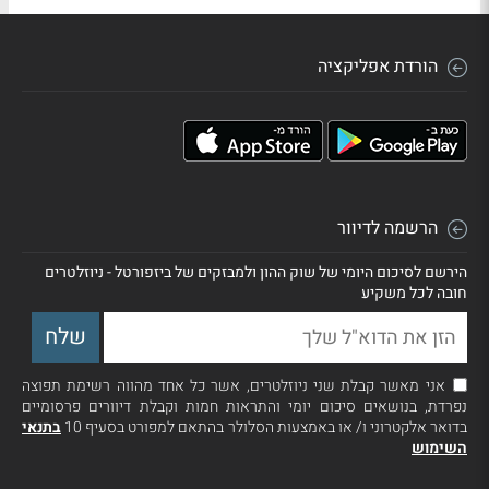
הורדת אפליקציה
הרשמה לדיוור
הירשם לסיכום היומי של שוק ההון ולמבזקים של ביזפורטל - ניוזלטרים
חובה לכל משקיע
אני מאשר קבלת שני ניוזלטרים, אשר כל אחד מהווה רשימת תפוצה
נפרדת, בנושאים סיכום יומי והתראות חמות וקבלת דיוורים פרסומיים
בדואר אלקטרוני ו/ או באמצעות הסלולר בהתאם למפורט בסעיף 10
בתנאי
השימוש