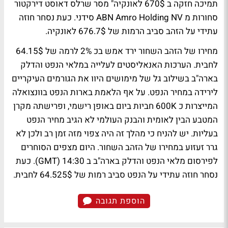
תמיכה חזקה ב 670$ לאונקיה" מסר שרלס דאוסט דירקטור
סחורות מ ABN Amro Holding NV סידני. כעת נסחר חוזה
עתידי על הזהב סביב הרמות של 676.7$ לאונקיה.
מחירו של הזהב השחור ירד אמש בכ 2% לרמה של 64.15$
לחבית. הערכות האנאליסטים לעלייה במלאי הנפט והדלק
בארה"ב בשילוב גל של מימושים היוו את הגורמים העיקריים
לירידה במחיר הנפט. על אף הלאמת בארות הנפט בוונצואלה
המייצרות כ 600K חביות ביום באופן רישמי, ופרישתה מקרן
המטבע הבין לאומית והבנק העולמי לא הגיב מחיר הנפט
בעליות. יש להניח כי מהלך זה היה צפוי מזה זמן רב ולכן לא
גרר זעזוע במחירו של הזהב השחור. היום מצפים הסוחרים
לפירסום מלאי הנפט והדלק בארה"ב ב 14:30 (GMT). כעת
נסחר חוזה עתידי על הנפט סביב רמות של 64.525$ לחבית.
הוספת תגובה