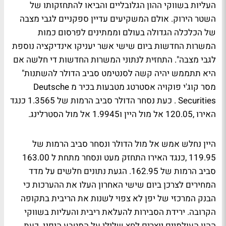
העליות בשווקי ההון הגלובליים והביאו להתחזקותו של
השטר הירוק. אולם המשקיעים עדיין ספקניים לגבי מצבה
של הכלכלה הגדולה בעולם וממתינים לפרסום כמות
המשרות החדשות ביום שישי אשר יעניקו אינדיקציה נוספת
לגבי מצבה". התחזית לנתוני המשרות החדשות די חלשה אם
היא תתממש יהיה קשה לסנטימט סביב הדולר להשתנות"
מסר קוג'י פוקויה אסטרטג מטבעות בכיר מ Deutsche
Securities . כעת נסחר הדולר סביב הרמות של 1.3565 כנגד
האירו ,120.05 אל מול היין ו1.9945 אל מול הסטרלינג.
היין נחלש אמש אל מול הדולר ונסחר סביב הרמות של
119.95 ,כנגד האירו התחזק מעט ונסחר מתחת ל 163.00
סביב הרמות של 162.95. הגעת נתונים חלשים על מדד
המחירים לצרכן ביום שישי האחרון העלו את ההערכות כי
הבנק המרכזי של יפן לא צפוי לשנות את הריבית בתקופה
הקרובה. ירידת הסבירות להעלאת ריבית והעליות בשווקי
ההון העולמיים יוצרים לחץ שלילי על המטבע היפני. כעת