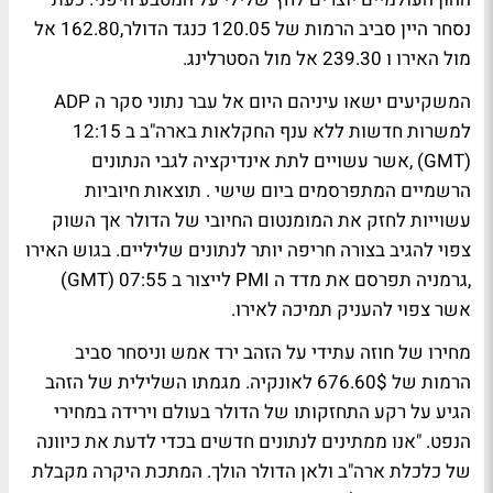
נסחר היין סביב הרמות של 120.05 כנגד הדולר,162.80 אל
מול האירו ו 239.30 אל מול הסטרלינג.
המשקיעים ישאו עיניהם היום אל עבר נתוני סקר ה ADP
למשרות חדשות ללא ענף החקלאות בארה"ב ב 12:15
(GMT) ,אשר עשויים לתת אינדיקציה לגבי הנתונים
הרשמיים המתפרסמים ביום שישי . תוצאות חיוביות
עשוייות לחזק את המומנטום החיובי של הדולר אך השוק
צפוי להגיב בצורה חריפה יותר לנתונים שליליים. בגוש האירו
,גרמניה תפרסם את מדד ה PMI לייצור ב 07:55 (GMT)
אשר צפוי להעניק תמיכה לאירו.
מחירו של חוזה עתידי על הזהב ירד אמש וניסחר סביב
הרמות של 676.60$ לאונקיה. מגמתו השלילית של הזהב
הגיע על רקע התחזקותו של הדולר בעולם וירידה במחירי
הנפט. "אנו ממתינים לנתונים חדשים בכדי לדעת את כיוונה
של כלכלת ארה"ב ולאן הדולר הולך. המתכת היקרה מקבלת