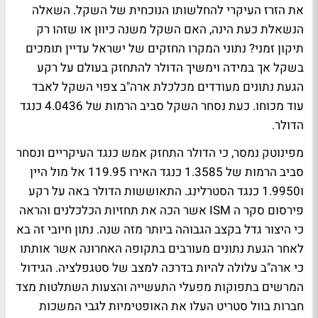
את הזרז העיקרי להחלשותו הנוכחית של השקל. השאלה
הנשאלת כעת הינה, האם השקל משנה כיוון או שזהו רק
תיקון זמני? נתוני המקרו החזקים של ישראל עדיין תומכים
בשקל אך במידה וימשיך הדולר להתחזק בעולם על רקע
הגעת נתונים מעודדים מכלכלת ארה"ב צפוי השקל לאבד
עוד מכוחו. כעת נסחר השקל סביב הרמות של 4.0436 כנגד
הדולר.
מפינוטק נמסר, כי הדולר התחזק אמש כנגד העיקריים ונסחר
סביב הרמות של 1.3585 כנגד האירו 119.95 אל מול היין
ו1.9950 כנגד הסטרלינג. התאוששות הדולר באה על רקע
פירסום סקר ה ISM אשר הכה את תחזיות הכלכלנים והראה
כי היצור גדל בקצב הגבוהה ביותר מזה שנה. נתון חיובי זה בא
לאחר הגעת נתונים מעורבים בתקופה האחרונה אשר אותתו
כי ארה"ב עלולה להיות בדרכה למצב של סטגפלציה. הגידול
המרשים בתפוקות מפעלי התעשייה והצעות השתלטות מצד
חברות בוול סטריט העלו את האופטימיות לגבי המשכות