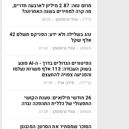
מרום נווה: 2.87 מיליון לארבעה חדרים,
מה קרה למחירים בשנה האחרונה?
נדל"ן
עוזי גרסטמן
08:33
|
|
נהג בשלילה ולא ידע: הפניקס תשלם 42
אלף שקל
משפט
עוזי גרסטמן
07:42
|
|
הפיטורים הגדולים בדרך - ה-AI פוגע
בשוק העבודה: 113 אלף משרות נעלמו
והפגיעה צפויה להתעצם
קריירה
מירב ארד
07:39
|
|
26 חודשי מילואים: טענת הקושי
התפעולי של כללית התהפכה נגדה
משפט
עוזי גרסטמן
07:28
|
|
הסוכר שמסתיר את הסרטן: המנגנון