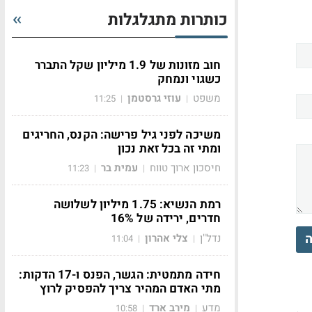
כותרות מתגלגלות
חוב מזונות של 1.9 מיליון שקל התברר
כשגוי ונמחק
משפט
עוזי גרסטמן
11:25
|
|
משיכה לפני גיל פרישה: הקנס, החריגים
ומתי זה בכל זאת נכון
חיסכון ארוך טווח
עמית בר
11:23
|
|
רמת הנשיא: 1.75 מיליון לשלושה
חדרים, ירידה של 16%
ה
נדל"ן
צלי אהרון
11:04
|
|
חידה מתמטית: הגשר, הפנס ו-17 הדקות:
מתי האדם המהיר צריך להפסיק לרוץ
מדע
מירב ארד
10:58
|
|