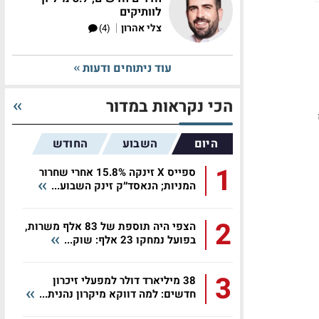
לוותיקים
|
צלי אהרון
(4)
עוד ניתוחים ודעות
הכי נקראות במדור
יחס
היום
השבוע
החודש
1
ספייס X זינקה 15.8% אחרי שחרור
המניות; הנאסד״ק זינק השבוע...
2
הצפי היה תוספת של 83 אלף משרות,
בפועל נמחקו 23 אלף: שוק...
3
38 מיליארד דולר למפעלי זיכרון
חדשים: למה דווקא מיקרון נהנית...