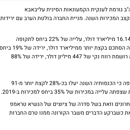
"ב גורמת לענקית הקמעונאות הסינית עליבאבא
קצב המכירות השנה. מניית החברה בולטת הערב עם ירידות
הכנסות עליבאבא הסתכמו ברבעון האחרון ב-16.14 מיליארד דולר, עלייה של 22% ביחס לתקופה
המקבילה אשתקד. הרווח התפעולי של החברה הסתכם בקצת יותר ממיליארד דולר, ירידה של 19% ב
לתקופה המקבילה. בשורה התחתונה, החברה רושמת רווח נקי של 447 מיליון דולר, ירידה של 88%
התחזית המעודכנת של ענקית הקמעונאות צופה כי הכנסותיה השנה יעלו בכ-28% לקצת יותר מ-91
מכירות של 35% ביחס למכירות ב-2019.
חרונים וזאת בשל סדרה של ציוצים של הנשיא טראמפ
 כשברקע הדברים משבר הקורונה ממנו טרם החברות