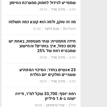
שמסייע לגידול לחמוק ממערכת החיסון
מדע
מירב ארד
04:10
|
|
מה זה טוקן, ולמה הוא קובע כמה תשלמו
BizTech
ענת גלעד
01:03
|
|
חידה מתמטית: שתי מעטפות, באחת יש
סכום כפול, איך בוחרים? והחישוב
שמבטיח רווח של 25%
מדע
מירב ארד
05:02
|
|
23 אנשים בחדר: הסיכוי המפתיע
ששניים חולקים יום הולדת
מדע
מירב ארד
00:51
|
|
רמת יוסף: 33,700 שקל למ"ר, ודירה
ישנה ב-1.6 מיליון
נדל"ן
עוזי גרסטמן
00:40
|
|