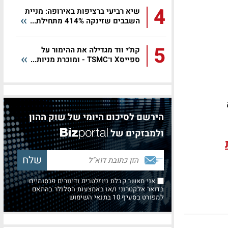
4
שיא רביעי ברציפות באירופה: מניית
השבבים שזינקה 414% מתחילת...
5
קת׳י ווד מגדילה את ההימור על
ספייסX ו־TSMC - ומוכרת מניות...
הירשם לסיכום היומי של שוק ההון
ולמבזקים של
אני מאשר קבלת ניוזלטרים ודיוורים פרסומיים
בדואר אלקטרוני ו/או באמצעות הסלולר בהתאם
למפורט בסעיף 10 בתנאי השימוש