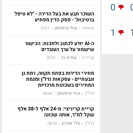
0
השוכר תבע את בעל הדירה - "לא טיפל
ברטיבות" - פסק הדין מפתיע
משפט
עוזי גרסטמן
10:21
|
|
1
ה-AI יודע לכתוב ולתכנת: הכישור
שישמור על ערך העובדים
קריירה
עמית בר
09:51
|
|
מחירי הדירות בפתח תקווה, רמת גן
וגבעתיים - עסקאות נדל"ן ומגמת
המחירים בשכונות מרכזיות
נדל"ן
עוזי גרסטמן
08:46
|
|
קריית קריניצי: מ-24 אלף ל-38 אלף
שקל למ״ר, אותה שכונה
נדל"ן
צלי אהרון
08:34
|
|