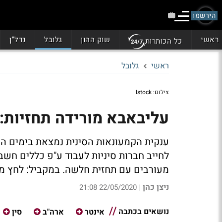
הירשמו
ראשי
שוק ההון
גלובל
נדל"ן
כל הכותרות
ראשי
גלובל
צילום: Istock
עליבאבא מורידה תחזיות: ה
ענקית הקמעונאות הסינית נמצאת בימים הא
לחייב חברות סיניות לעבוד ע"פ כללים חשב
מעורבים עם תחזית חלשה. במקביל: לחץ מכ
ניצן כהן
22/05/2020 21:08
|
נושאים בכתבה
אינטר
ארה"ב
סין