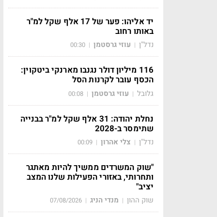
יד אליהו: פער של 17 אלף שקל למ"ר
באותו רחוב
נדל"ן
עוזי גרסטמן
00:30
|
|
116 מיליון דולר נגנבו מארנקי ביטקוין:
הכסף עובר לקרנות הסל
גלובל
עוזי גרסטמן
00:08
|
|
נחלת יהודה: 31 אלף שקל למ"ר בבנייה
שתימסר ב-2028
נדל"ן
צלי אהרון
00:09
|
|
"שוק המשרדים ממשיך להיות מאתגר
ותחרותי, באזורי הפעילות שלנו המצב
יציב"
שוק ההון
מנדי הניג
07/08/2026
|
|