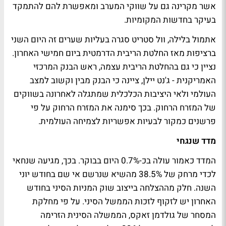
אשר מקרינה גם על שווקי המערב ומאפשרת להם להתמקד
בעיקר בחדשות המקומיות.
אתמול בלילה, וול סטריט סגרה בעליות שערים זה היום השני
ברציפות מאז החלטת הריבית הדרמטית ביום חמישי האחרון.
נציין כי גם בהחלטת הריבית עצמה, ראש הבנק המרכזי
האמריקנית - ג'נט יילן, ציינה כי הבנק מבין וקשוב למצב
העולמי ולאי היציבות הכלכלית שמתגלה לאחרונה בשווקים
של המזרח הרחוק. בכך סימנה את המזרח הרחוק על פי
פרשנים כמקור לבעיות אפשריות לצמיחה העולמית.
מדד שנגחי
המדד כאמור עולה בכ-0.7% היום בבוקר. בכך, מגיעה שנחאי
לכדי מרחק של 38.5% מהשיא שנרשם אי שם בחודש יוני
השנה. חלק מההצלחה בייצוב שוק המניות הסיני בחודש
האחרון יש לזקוף לזכות הממשל הסיני. על פי מחלקת
המסחר של גולדמן זאקס, הממשלה הסינית הזרימה