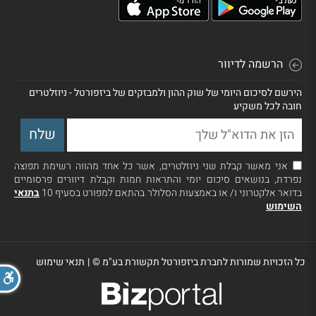
הרשמה לדיוור
הירשם לסיכום היומי של שוק ההון ולמבזקים של ביזפורטל - ניוזלטרים
חובה לכל משקיע
אני מאשר קבלת שני ניוזלטרים, אשר כל אחד מהווה רשימת תפוצה
נפרדת, בנושאים סיכום יומי והתראות חמות וקבלת דיוורים פרסומיים
בדואר אלקטרוני ו/ או באמצעות הסלולר בהתאם למפורט בסעיף 10
בתנאי
השימוש
כל הזכויות שמורות לחברת ביזפורטל תקשורת בע"מ ©
|
תנאי שימוש