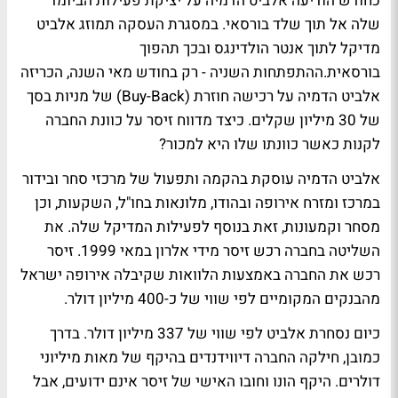
כחודש הודיעה אלביט הדמיה על יציקת פעילות הביומד
שלה אל תוך שלד בורסאי. במסגרת העסקה תמוזג אלביט
מדיקל לתוך אנטר הולדינגס ובכך תהפוך
בורסאית.ההתפתחות השניה - רק בחודש מאי השנה, הכריזה
אלביט הדמיה על רכישה חוזרת (Buy-Back) של מניות בסך
של 30 מיליון שקלים. כיצד מדווח זיסר על כוונת החברה
לקנות כאשר כוונתו שלו היא למכור?
אלביט הדמיה עוסקת בהקמה ותפעול של מרכזי סחר ובידור
במרכז ומזרח אירופה ובהודו, מלונאות בחו"ל, השקעות, וכן
מסחר וקמעונות, זאת בנוסף לפעילות המדיקל שלה. את
השליטה בחברה רכש זיסר מידי אלרון במאי 1999. זיסר
רכש את החברה באמצעות הלוואות שקיבלה אירופה ישראל
מהבנקים המקומיים לפי שווי של כ-400 מיליון דולר.
כיום נסחרת אלביט לפי שווי של 337 מיליון דולר. בדרך
כמובן, חילקה החברה דיווידנדים בהיקף של מאות מיליוני
דולרים. היקף הונו וחובו האישי של זיסר אינם ידועים, אבל