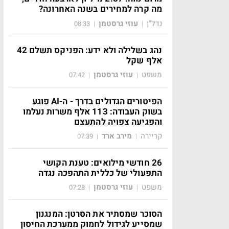
מה קרה למחירים בשנה האחרונה?
נדל"ן
עוזי גרסטמן
08:33
|
|
נהג בשלילה ולא ידע: הפניקס תשלם 42
אלף שקל
משפט
עוזי גרסטמן
07:42
|
|
הפיטורים הגדולים בדרך - ה-AI פוגע
בשוק העבודה: 113 אלף משרות נעלמו
והפגיעה צפויה להתעצם
קריירה
מירב ארד
07:39
|
|
26 חודשי מילואים: טענת הקושי
התפעולי של כללית התהפכה נגדה
משפט
עוזי גרסטמן
07:28
|
|
הסוכר שמסתיר את הסרטן: המנגנון
שמסייע לגידול לחמוק ממערכת החיסון