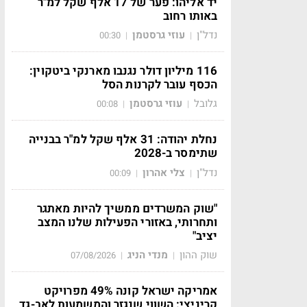
יד אליהו: פער של 17 אלף שקל למ"ר
באותו רחוב
נדל"ן
עוזי גרסטמן
00:30
|
|
116 מיליון דולר נגנבו מארנקי ביטקוין:
הכסף עובר לקרנות הסל
גלובל
עוזי גרסטמן
00:08
|
|
נחלת יהודה: 31 אלף שקל למ"ר בבנייה
שתימסר ב-2028
נדל"ן
צלי אהרון
00:09
|
|
"שוק המשרדים ממשיך להיות מאתגר
ותחרותי, באזורי הפעילות שלנו המצב
יציב"
שוק ההון
מנדי הניג
07/08/2026
|
|
אמריקה ישראל קונה 49% מפרויקט
קריניצי: השווי שנגזר והמשמעות לאב-גד