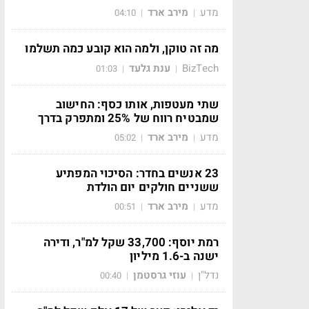
מדע
מירב ארד
04:10
|
|
מה זה טוקן, ולמה הוא קובע כמה תשלמו
BizTech
ענת גלעד
01:03
|
|
שתי מעטפות, אותו כסף: החישוב
שמבטיח רווח של 25% ומתפרק בדרך
מדע
מירב ארד
05:02
|
|
23 אנשים בחדר: הסיכוי המפתיע
ששניים חולקים יום הולדת
מדע
מירב ארד
00:51
|
|
רמת יוסף: 33,700 שקל למ"ר, ודירה
ישנה ב-1.6 מיליון
נדל"ן
עוזי גרסטמן
00:40
|
|