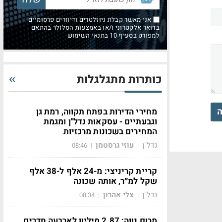
אני מאשר קבלת ניוזלטרים ודיוורים פרסומיים
בדואר אלקטרוני ו/או באמצעות הסלולר בהתאם
למפורט בסעיף 10 בתנאי השימוש
כותרות מתגלגלות
ה
מחירי הדירות בפתח תקווה, רמת גן
וגבעתיים - עסקאות נדל"ן ומגמת
המחירים בשכונות מרכזיות
נדל"ן
עוזי גרסטמן
08:46
|
|
קריית קריניצי: מ-24 אלף ל-38 אלף
שקל למ״ר, אותה שכונה
נדל"ן
צלי אהרון
08:34
|
|
מרום נווה: 2.87 מיליון לארבעה חדרים,