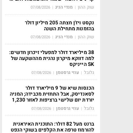
שוק ההון
מנדי הניג
07/08/2026
|
|
נקסט ויז'ן חצתה 205 מיליון דולר
בהזמנות מתחילת השנה
שוק ההון
מנדי הניג
07/08/2026
|
|
38 מיליארד דולר למפעלי זיכרון חדשים:
למה דווקא מיקרון נהנית מההשקעה של
SK הייניקס
גלובל
עוזי גרסטמן
07/08/2026
|
|
הכנסות שיא של 9 מיליארד דולר
לסאנדיסק, אבל התחזית מכבידה; המניה
יורדת יום שלישי ברציפות לאזור 1,230
גלובל
עוזי גרסטמן
07/08/2026
|
|
ברנט מעל 82 דולר: התוכנית האיראנית
להורמוז טרפה את הקלפים בשוקי הנפט