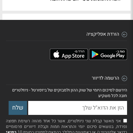
הורדת אפליקציה
הרשמה לדיוור
הירשם לסיכום היומי של שוק ההון ולמבזקים של ביזפורטל - ניוזלטרים
חובה לכל משקיע
אני מאשר קבלת שני ניוזלטרים, אשר כל אחד מהווה רשימת תפוצה
נפרדת, בנושאים סיכום יומי והתראות חמות וקבלת דיוורים פרסומיים
בדואר אלקטרוני ו/ או באמצעות הסלולר בהתאם למפורט בסעיף 10
בתנאי