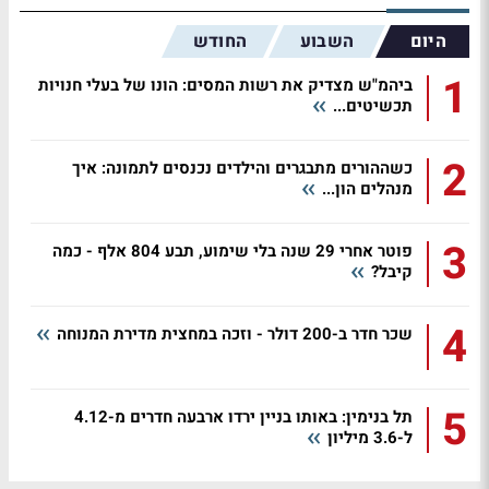
היום
השבוע
החודש
1
ביהמ"ש מצדיק את רשות המסים: הונו של בעלי חנויות
תכשיטים...
2
כשההורים מתבגרים והילדים נכנסים לתמונה: איך
מנהלים הון...
3
פוטר אחרי 29 שנה בלי שימוע, תבע 804 אלף - כמה
קיבל?
4
שכר חדר ב-200 דולר - וזכה במחצית מדירת המנוחה
5
תל בנימין: באותו בניין ירדו ארבעה חדרים מ-4.12
ל-3.6 מיליון