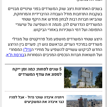
בשנים האחרונות ניצב שוק המשרדים בפני שינויים מבניים
בעקבות התרחבות מודל העבודה ההיברידית והמרוחקת,
שהביאו חברות רבות לבחון מחדש את היקף שטחי
המשרדים הנדרשים להן. מגמה זו השפיעה על שיעורי
התפוסה ועל דמי השכירות באזורי הביקוש.
היצע שטחי המשרדים מושפע מגל פרויקטים של מגדלי
משרדים במרכזי הערים, ובראשם גוש דן. פערים בין ההיצע
החדש לביקוש עשויים להשפיע על מחירי ה
נדל"ן
המסחרי
ועל תשואות חברות הנכסים המניבים הנסחרות ב
בורסת ת"א
.
5 שנים לפחות: כמה זמן ייקח
לספוג את עודף המשרדים
ויתניה איבדה שוכר גדול - אבל לפניו
כבר איבדה את המשקיעים