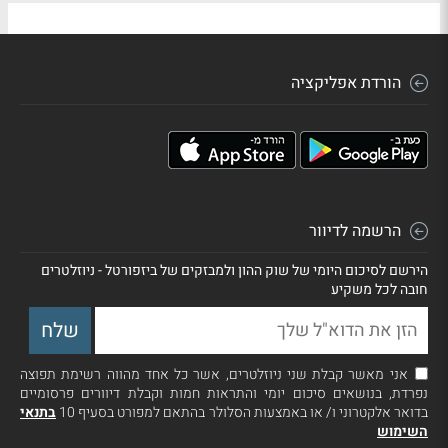
הורדת אפליקציה
הרשמה לדיוור
הירשם לסיכום היומי של שוק ההון ולמבזקים של ביזפורטל - ניוזלטרים
חובה לכל משקיע
אני מאשר קבלת שני ניוזלטרים, אשר כל אחד מהווה רשימת תפוצה
נפרדת, בנושאים סיכום יומי והתראות חמות וקבלת דיוורים פרסומיים
בדואר אלקטרוני ו/ או באמצעות הסלולר בהתאם למפורט בסעיף 10
בתנאי
השימוש