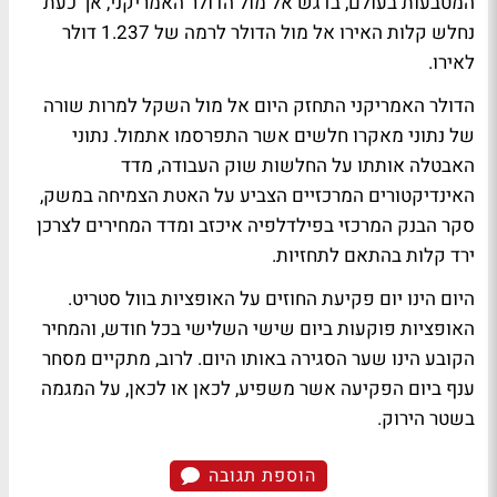
המטבעות בעולם, בדגש אל מול הדולר האמריקני, אך כעת
נחלש קלות האירו אל מול הדולר לרמה של 1.237 דולר
לאירו.
הדולר האמריקני התחזק היום אל מול השקל למרות שורה
של נתוני מאקרו חלשים אשר התפרסמו אתמול. נתוני
האבטלה אותתו על החלשות שוק העבודה, מדד
האינדיקטורים המרכזיים הצביע על האטת הצמיחה במשק,
סקר הבנק המרכזי בפילדלפיה איכזב ומדד המחירים לצרכן
ירד קלות בהתאם לתחזיות.
היום הינו יום פקיעת החוזים על האופציות בוול סטריט.
האופציות פוקעות ביום שישי השלישי בכל חודש, והמחיר
הקובע הינו שער הסגירה באותו היום. לרוב, מתקיים מסחר
ענף ביום הפקיעה אשר משפיע, לכאן או לכאן, על המגמה
בשטר הירוק.
הוספת תגובה