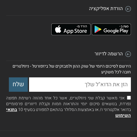
הורדת אפליקציה
הרשמה לדיוור
הירשם לסיכום היומי של שוק ההון ולמבזקים של ביזפורטל - ניוזלטרים
חובה לכל משקיע
אני מאשר קבלת שני ניוזלטרים, אשר כל אחד מהווה רשימת תפוצה
נפרדת, בנושאים סיכום יומי והתראות חמות וקבלת דיוורים פרסומיים
בדואר אלקטרוני ו/ או באמצעות הסלולר בהתאם למפורט בסעיף 10
בתנאי
השימוש