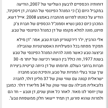
דוחותיה הכספיים לרבעון השלישי של 2007, הודיעה
במקביל היום (ג') כי המנהל הפיננסי של החברה, דן זיסקינד,
הודיע על כוונתו לפרוש מהחברה באמצע 2008. אייל דשא,
המכהן כיום כסגן נשיא וסמנכ"ל הכספים של חברת צ'ק
פוינט, מונה למלא מקומו של דן כמנהל הפיננסי של טבע.
אלי הורביץ, יו"ר דירקטוריון חברת טבע, אמר: "דן מילא
תפקיד מפתח בכל הפעילויות האסטרטגיות שהובילה
וביצעה טבע כאשר מונה להיות המנהל הפיננסי של טבע
בשנת 1977, וזה כולל בין השאר רכישה של יותר מ- 30
חברות ברחבי העולם. תרומתו של דן היתה קריטית ביצירת
ערך עבור בעלי המניות של טבע, והפיכת טבע מחברה
ישראלית קטנה עם שווי שוק של 37 מליון דולר, לחברה
גלובאלית מובילה עם שווי שוק של 34 מליארד דולר. כמובן
שדן יחסר לנו מאוד. לאחר כל אותן שנים, דן וטבע – חד הם
ולמרות שהוא פורש, דן תמיד יישאר חלק ממשפחת טבע".