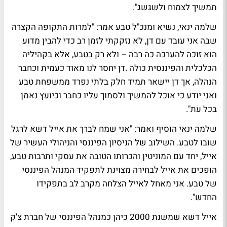
תמשיך לצמוח ולשגשג".
שלמה ינאי, נשיא ומנכ"ל טבע אמר: "למרות התקופה הקצרה
שבה אני עובד עם דן, לא נזקקתי לזמן רב כדי להבין מדוע
הוא זוכה להערכה כה רבה – ולא רק בטבע, אלא בקהיליה
הכלכלית והפיננסית כולה .דן יחסר לנו מאוד כעמית וכחבר
הנהלה, אך דן יישאר תמיד חלק בלתי נפרד ממשפחת טבע
ואני יודע כי אוכל להמשיך ולסמוך עליו כחבר וכיועץ נאמן
בכל עת".
שלמה ינאי הוסיף ואמר: "אני שמח לברך את אייל דשא לרגל
שובו לטבע. השילוב של הניסיון הפיננסי והניהולי העשיר של
אייל, יחד עם המוניטין והכרותו הטובה את עסקי ותרבות טבע,
הופכים את אייל לבחירה מצוינת לתפקיד המנהל הפיננסי
של טבע. אני מאחל לאייל הצלחה מקרב לב בתפקידו
החדש".
אייל דשא שמשנת 2000 כיהן כמנהל הפיננסי של חברת צ'ק