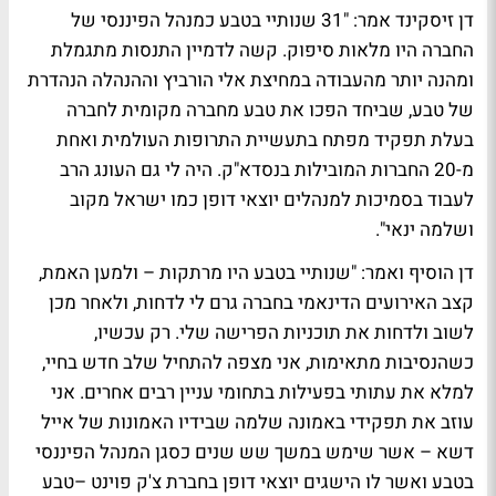
דן זיסקינד אמר: "31 שנותיי בטבע כמנהל הפיננסי של
החברה היו מלאות סיפוק. קשה לדמיין התנסות מתגמלת
ומהנה יותר מהעבודה במחיצת אלי הורביץ וההנהלה הנהדרת
של טבע, שביחד הפכו את טבע מחברה מקומית לחברה
בעלת תפקיד מפתח בתעשיית התרופות העולמית ואחת
מ-20 החברות המובילות בנסדא"ק. היה לי גם העונג הרב
לעבוד בסמיכות למנהלים יוצאי דופן כמו ישראל מקוב
ושלמה ינאי".
דן הוסיף ואמר: "שנותיי בטבע היו מרתקות – ולמען האמת,
קצב האירועים הדינאמי בחברה גרם לי לדחות, ולאחר מכן
לשוב ולדחות את תוכניות הפרישה שלי. רק עכשיו,
כשהנסיבות מתאימות, אני מצפה להתחיל שלב חדש בחיי,
למלא את עתותי בפעילות בתחומי עניין רבים אחרים. אני
עוזב את תפקידי באמונה שלמה שבידיו האמונות של אייל
דשא – אשר שימש במשך שש שנים כסגן המנהל הפיננסי
בטבע ואשר לו הישגים יוצאי דופן בחברת צ'ק פוינט –טבע