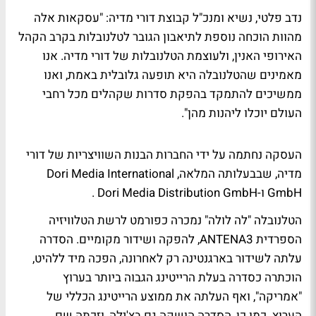
נדב פלטי, נשיא ומנכ"ל קבוצת דורי מדיה: "עסקאות אלה
מהוות הוכחה נוספת לתיאבון הגובר לטלנובלות בקרב הקהל
האירופי האנין, ולעוצמת הטלנובלות של דורי מדיה. אנו
מאמינים שהטלנובלה היא תופעה גלובלית באמת, ואנו
ממשיכים להתמקד בהפקת סדרות שקהלים מכל רחבי
העולם יוכלו ליהנות מהן".
העסקה נחתמה על ידי החברות הבנות השוויצריות של דורי
מדיה, שבבעלותה המלאה, Dori Media International
GmbH ו-Dori Media Distribution GmbH .
הטלנובלה "לה לולה" נמכרה כפורמט לרשת הטלוויזיה
הספרדית ANTENA3, להפקה ושידור מקומיים. הסדרה
עלתה לשידור בארגנטינה רק לאחרונה, הפכה מיד ללהיט,
הוכתרה כסדרה בעלת הרייטינג הגבוה ביותר בערוץ
"אמריקה", ואף העלתה את ממוצע הרייטינג הכללי של
הערוץ. כמו כן, הסדרה הושקה גם בצ'ילה, וזכתה שם