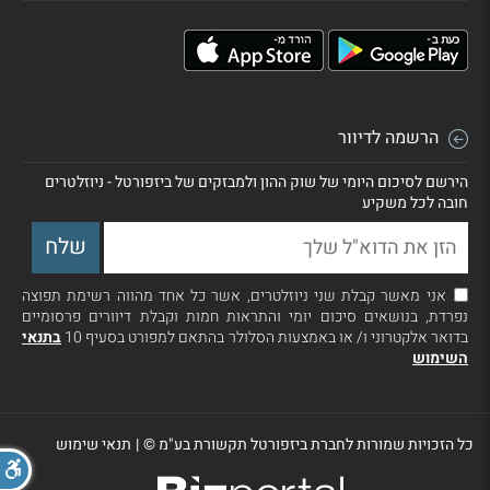
הרשמה לדיוור
הירשם לסיכום היומי של שוק ההון ולמבזקים של ביזפורטל - ניוזלטרים
חובה לכל משקיע
אני מאשר קבלת שני ניוזלטרים, אשר כל אחד מהווה רשימת תפוצה
נפרדת, בנושאים סיכום יומי והתראות חמות וקבלת דיוורים פרסומיים
בדואר אלקטרוני ו/ או באמצעות הסלולר בהתאם למפורט בסעיף 10
בתנאי
השימוש
כל הזכויות שמורות לחברת ביזפורטל תקשורת בע"מ ©
|
תנאי שימוש