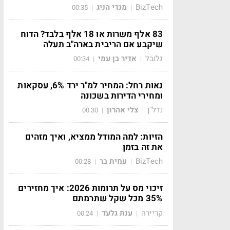
BizTech
מנדי הניג
00:35
|
|
83 אלף משרות או 18 אלף בלבד? הדוח
שיקבע אם הריבית בארה"ב תעלה
גלובל
אדיר בן עמי
00:34
|
|
נאות רחל: המחיר למ"ר ירד 6%, עסקאות
ומחירי הדירות בשכונה
נדל"ן
צלי אהרון
00:30
|
|
הזיות: למה המודל ממציא, ואיך מזהים
את זה בזמן
BizTech
עמית בר
00:28
|
|
זיכוי מס על תרומות 2026: איך מחזירים
35% מכל שקל שתרמתם
קריירה
ענת גלעד
00:24
|
|