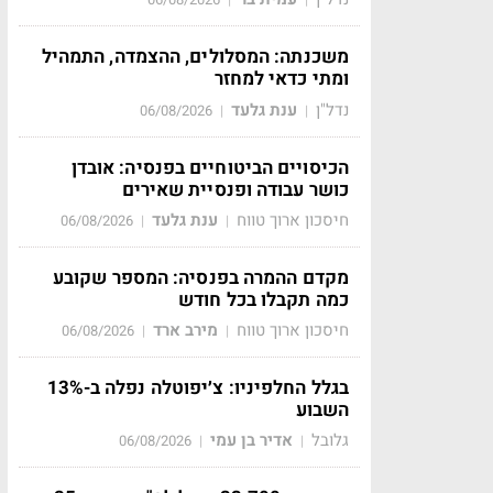
משכנתה: המסלולים, ההצמדה, התמהיל
ומתי כדאי למחזר
נדל"ן
ענת גלעד
06/08/2026
|
|
הכיסויים הביטוחיים בפנסיה: אובדן
כושר עבודה ופנסיית שאירים
חיסכון ארוך טווח
ענת גלעד
06/08/2026
|
|
מקדם ההמרה בפנסיה: המספר שקובע
כמה תקבלו בכל חודש
חיסכון ארוך טווח
מירב ארד
06/08/2026
|
|
בגלל החלפיניו: צ׳יפוטלה נפלה ב-13%
השבוע
גלובל
אדיר בן עמי
06/08/2026
|
|