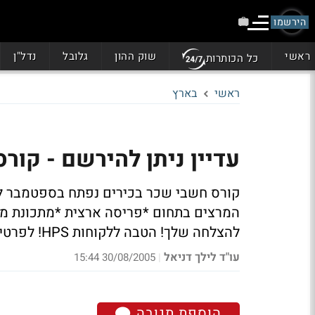
הירשמו
ראשי
שוק ההון
גלובל
נדל"ן
כל הכותרות
ראשי
בארץ
עדיין ניתן להירשם - קור
המרצים בתחום *פריסה ארצית *מתכונת מלא
להצלחה שלך! הטבה ללקוחות HPS! לפרטים והרשמה 1-700-503-303
עו"ד לילך דניאל
30/08/2005 15:44
|
הוספת תגובה