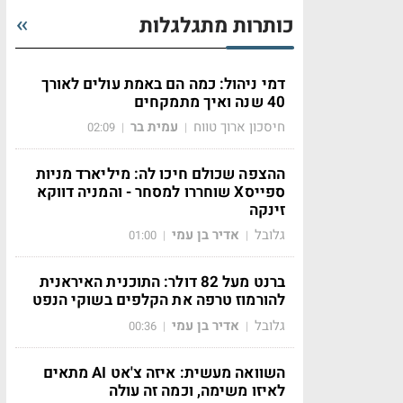
כותרות מתגלגלות
דמי ניהול: כמה הם באמת עולים לאורך
40 שנה ואיך מתמקחים
חיסכון ארוך טווח
עמית בר
02:09
|
|
ההצפה שכולם חיכו לה: מיליארד מניות
ספייסX שוחררו למסחר - והמניה דווקא
זינקה
גלובל
אדיר בן עמי
01:00
|
|
ברנט מעל 82 דולר: התוכנית האיראנית
להורמוז טרפה את הקלפים בשוקי הנפט
גלובל
אדיר בן עמי
00:36
|
|
השוואה מעשית: איזה צ'אט AI מתאים
לאיזו משימה, וכמה זה עולה