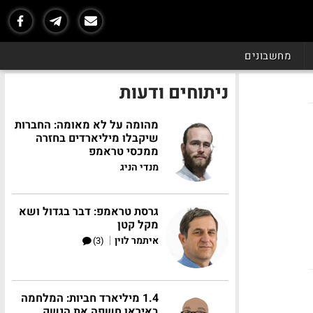
מחשבונים
ניתוחים ודעות
מהומה על לא מאומה: החברות
שיקבלו מיליארדים בחזרה
ממכסי טראמפ
מנדי הניג
גרסת טראמפ: דבר בגדול ושא
מקל קטן
|
איתמר לוין
(3)
1.4 מיליארד חביות: המלחמה
באיראן חשפה את הנשק