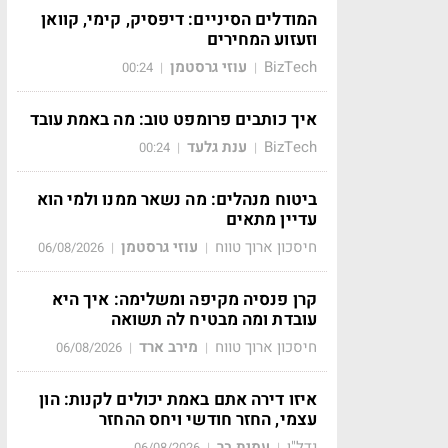
המודלים הסיניים: דיפסיק, קימי, קוואן
וזעזוע המחירים
BizTech
עוזי גרסטמן
00:24
|
|
איך כותבים פרומפט טוב: מה באמת עובד
BizTech
ענת גלעד
00:24
|
|
ביטוח מנהלים: מה נשאר ממנו ולמי הוא
עדיין מתאים
חיסכון ארוך טווח
עוזי גרסטמן
06/08/2026
|
|
קרן פנסיה מקיפה ומשלימה: איך היא
עובדת ומה מבטיח לה תשואה
חיסכון ארוך טווח
מירב ארד
06/08/2026
|
|
איזו דירה אתם באמת יכולים לקנות: הון
עצמי, החזר חודשי ויחס ההחזר
נדל"ן
עמית בר
06/08/2026
|
|