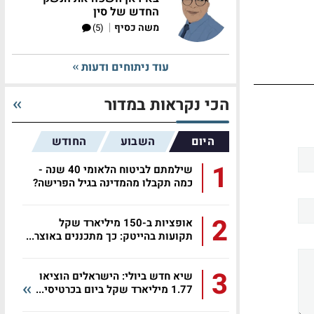
החדש של סין
|
משה כסיף
(5)
עוד ניתוחים ודעות
הכי נקראות במדור
היום
השבוע
החודש
1
שילמתם לביטוח הלאומי 40 שנה -
כמה תקבלו מהמדינה בגיל הפרישה?
2
אופציות ב-150 מיליארד שקל
תקועות בהייטק: כך מתכננים באוצר...
3
שיא חדש ביולי: הישראלים הוציאו
1.77 מיליארד שקל ביום בכרטיסי...