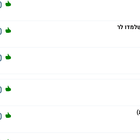
0
למדו לר
0
0
0
)
0