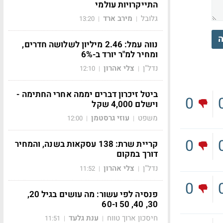
התייקרויות עולמי
גלובל
מירב ארד
13:20
|
|
ה
נווה עמל: 2.46 מיליון לשלושה חדרים,
ומחיר למ"ר יורד ב-6%
נדל"ן
צלי אהרון
12:10
|
|
ביטל זיכרון דברים יממה אחרי החתימה -
0
וישלם 4,000 שקל
משפט
עוזי גרסטמן
12:00
|
|
0
קריית שרת: 138 עסקאות בשנה, והמחיר
דורך במקום
נדל"ן
צלי אהרון
11:52
|
|
0
פנסיה לפי עשור: מה עושים בגיל 20,
30, 40, 50 ו-60
חיסכון ארוך טווח
ענת גלעד
11:51
|
|