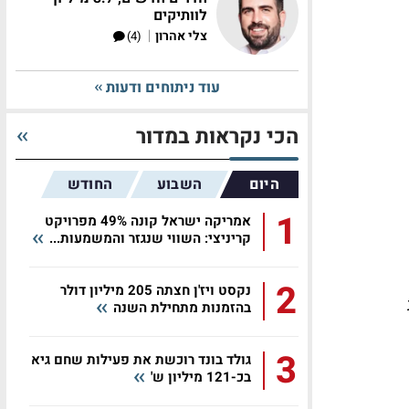
לוותיקים
|
צלי אהרון
(4)
עוד ניתוחים ודעות
הכי נקראות במדור
היום
השבוע
החודש
1
אמריקה ישראל קונה 49% מפרויקט
קריניצי: השווי שנגזר והמשמעות...
2
נקסט ויז'ן חצתה 205 מיליון דולר
בהזמנות מתחילת השנה
3
גולד בונד רוכשת את פעילות שחם גיא
בכ-121 מיליון ש'