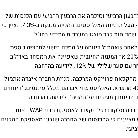
בעון הרביעי וסיכמה את הרבעון הרביעי עם הכנסות של
22 מיליון דולר ורווח נקי של 4.2 מיליון דולר - מעל תחזיות האנליסטים. המנייה מזנקת ב-7.3%. נציין כי
שהדוחות כבר הוצגו במערכות המידע בחו"ל.
ן לאחר שאתמול דיווחה על הסכם רישוי לתרופה נוספת
לצהבת. מניית החברה טסה אתמול במסחר ב-20% אך המגמה החיובית שאפיינה את המסחר בארה"ב
ם פער שלילי של 12%.
לידיעה בהרחבה
הקפאת פרוייקט המרכבה. מניית החברה איבדה אתמול
4% מערכה והשלימה נפילה של למעלה מ-40% מהשיא. האנליסט צחי אברהם מכלל פיננסים: "דיווחים
הביטחון מעיבים על המניה".
לידיעה בהרחבה
חברת תפוז הודיעה על סיום התקשורתה עם חברת סלקום בכל הקשור לאספקת תכני WAP. סיום
 לתוקף בתוך 60 יום. בתפוז מציינים כי ההכנסות של החברה שנבעו מאספקת התכנים