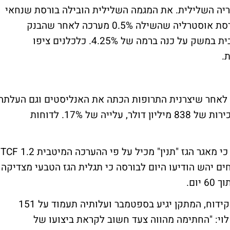
יה השלילית. את המגמה השלילית הובילה בורסת שנחאי
שאיבדה 1.7%. ירידות שערים נרשמו גם בבורסת אוסטרליה שהשילה 0.5% מערכה לאחר שהבנק
המרכזי החליט באופן מפתיע להוריד את הריבית במשק על כנה ברמה של 4.25%. כלכלנים ציפו
.
"ף לאחר שיצרנית התרופות הכתה את האנליסטים וגם העלתה
 עלייה של 17%.
לדוחות
חברת נובל אנרג'י הו
ים יהש הודיעו היום לבורסה כי תגלית הגז הטבעי מצדיקה
ום.
חברת שמן נפט וגז דיווחה כי חתמה על חוזה קידוח, המתקן יגיע בספטמבר ועלותיה תעמוד על 151
 לוי: "החתימה מהווה צעד חשוב לקראת ביצועו של