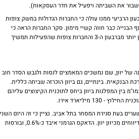
ישבור את השביתה ויפעיל את חדר העסקאות).
ון הרביעי ממנו עולה כי החברות הגדולות במשק צופות
הבנייה כבר חווה קשיי מימון. סקר החברות הראה כי
ברבעון ה-4 עלתה פעילות החברות בקצב מתון יותר מברבעון ה-3 והחברות צופות שהפעילות תמשיך
ה של יוון, שם נמשכים המאמצים לנסות ולגבש הסדר חוב
ת הבנקאית. בינתיים, גם ביוון הוכרזה שביתה כללית.
ו"מ בין המפלגות ביוון ביחס לתוכנית הקיצוצים עליהם
 130 מיליארד אירו.
ערים בעת סגירת המסחר בתל אביב. נציין כי זה היום השני
ברציפות של מגמה שלילית באירופה ברקע לדיווחים מכיוון יוון. הדאקס הגרמני איבד כ-0.6%, ובורסות