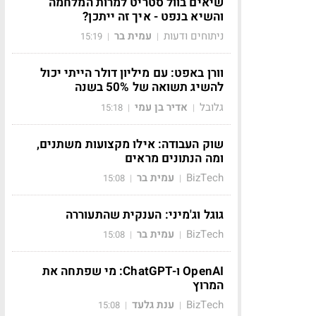
שיאים בוול סטריט למרות המלחמה
והשיא בנפט - איך זה ייתכן?
ניתוחים ודעות
עמית בר
15:19
|
|
וורן באפט: עם מיליון דולר הייתי יכול
להשיג תשואה של 50% בשנה
גלובל
אדיר בן עמי
15:18
|
|
שוק העבודה: אילו מקצועות משתנים,
ומה הנתונים מראים
BizTech
עמית בר
15:08
|
|
גוגל וג'מיני: הענקית שהתעוררה
BizTech
עמית בר
15:08
|
|
OpenAI ו-ChatGPT: מי שפתחה את
המרוץ
BizTech
ענת גלעד
15:08
|
|