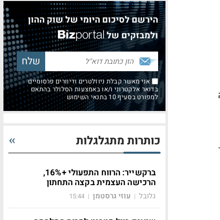
הירשם לסיכום היומי של שוק ההון
ולמבזקים של
אני מאשר קבלת ניוזלטרים ודיוורים פרסומיים
בדואר אלקטרוני ו/או באמצעות הסלולר בהתאם
למפורט בסעיף 10 בתנאי השימוש
כותרות מתגלגלות
דיעה הלילה באופן רשמי כי מאגר הגז "תנין" מכיל על פי ההערכה המיטבית 1.2 TCF.
ברקשייר: הרווח התפעולי +16%,
הרכישה העצמית בקצה התחתון
גלובל
עוזי גרסטמן
15:44
|
|