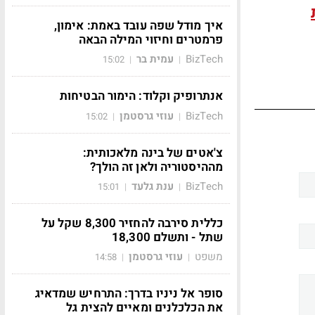
איך מודל שפה עובד באמת: אימון,
פרמטרים וחיזוי המילה הבאה
BizTech
עמית בר
15:02
|
|
אנתרופיק וקלוד: הימור הבטיחות
BizTech
עוזי גרסטמן
15:02
|
|
צ'אטים של בינה מלאכותית:
מההיסטוריה ולאן זה הולך?
BizTech
ענת גלעד
15:01
|
|
כללית סירבה להחזיר 8,300 שקל על
שתל - ותשלם 18,300
משפט
עוזי גרסטמן
14:58
|
|
סופר אל ניניו בדרך: התרחיש שמדאיג
את הכלכלנים ומאיים להצית גל