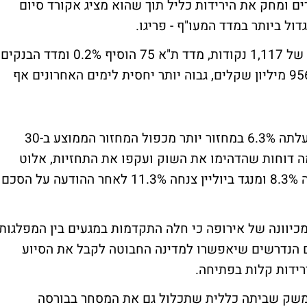
בד מעל 1% בשעות הצהרים ומחק את הירידות כליל תוך שהוא מציג אקורד סיום
ל ביותר במדד המעו"ף - פריגו.
בסיכום יומי מדד המעו"ף טיפס 0.06% לרמה של 1,117 נקודות, מדד ת"א 75 הוסיף 0.2% ומדד הבנקים
דווקא איבד 0.6%. מחזור המסחר הסתכם ב-956 מיליון שקלים, גבוה יותר יחסית לימים האחרונים אף
מבין המניות, פריגו הייתה הסיפור של היום - עלתה 6.3% במחזור יותר מכפול המחזור הממוצע ב-30
 דוחות שהדהימו את השוק ועקפו את התחזיות, אלוט
תקשורת אף היא פירסמה דו"חות טובים וטסה 8.3% ומנגד ביוליין צנחה 11.3% לאחר ההודעה על הסכם
כיוונה של אירופה כי חלה התקדמות במגעים בין המפלגות
ים הנדרשים שיאפשרו למדינה החבוטה לקבל את הסיוע
רידות קלות בפתיחה.
במשק שביתה כללית שתכלול גם את המסחר בבורסה