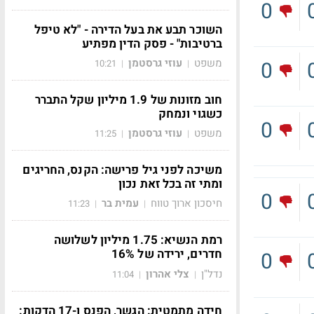
0
השוכר תבע את בעל הדירה - "לא טיפל
ברטיבות" - פסק הדין מפתיע
משפט
עוזי גרסטמן
0
10:21
|
|
חוב מזונות של 1.9 מיליון שקל התברר
כשגוי ונמחק
0
משפט
עוזי גרסטמן
11:25
|
|
משיכה לפני גיל פרישה: הקנס, החריגים
ומתי זה בכל זאת נכון
0
חיסכון ארוך טווח
עמית בר
11:23
|
|
רמת הנשיא: 1.75 מיליון לשלושה
חדרים, ירידה של 16%
0
נדל"ן
צלי אהרון
11:04
|
|
חידה מתמטית: הגשר, הפנס ו-17 הדקות: