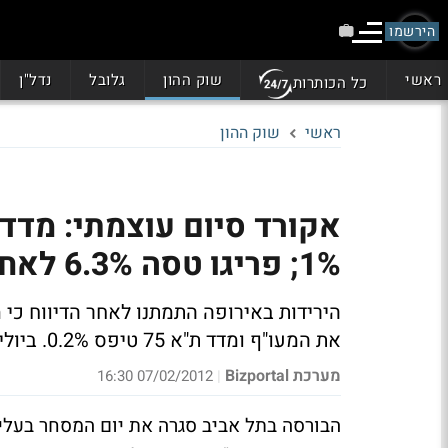
הירשמו
ראשי
שוק ההון
גלובל
נדל"ן
כל הכותרות
ראשי
שוק ההון
אקורד סיום עוצמתי: מדד
1%; פריגו טסה 6.3% לאחר הדוחות
הירידות באירופה התמתנו לאחר הדיווח כי 
את המעו"ף ומדד ת"א 75 טיפס 0.2%. ביוליין צנחה 11.3%
מערכת Bizportal
07/02/2012 16:30
|
הבורסה בתל אביב סגרה את יום המסחר בעלי