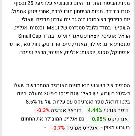
מניות הביטוח התנדנדו היום כשבשיא עלו מעל 25 ובסוף
סגרו בירידה. מניות הביטחון חזרו לרדת, אחרי זינוק אתמול.
יום הפכפך כשבסופו היה גם יום עדכון מדדים שאולי
השפיע - במדד גלובל סטנדרט של MSCI נכנסות: אנלייט,
הראל, אופיסי. יוצאות: מאנדיי ונייס. במדד Small Cap
נכנסות: ארגו, איילון, מאנדיי, נייס, פריורטק, קווליטאו, אר פי
אופטיקל, סקופ, יוצאות: אנלייט, אופיסי, הראל ופייבר.
הסיפור של השבוע הוא מניות האנרגיה המתחדשת שעלו
כ-20% בשבוע, יש כאלו שגם זינקו ב-30% ומעלה. היום
בלטו דוראל, נופר ואנרגיקס עם עליות של עד 8.5% -
נופר אנרג'י
4.44%
דוראל אנרגיה
-0.3%
, גם אנלייט המובילה את התחום
אנרג'יקס
0.95%
בשבוע מצוין -
-
אנלייט אנרגיה
-0.7%