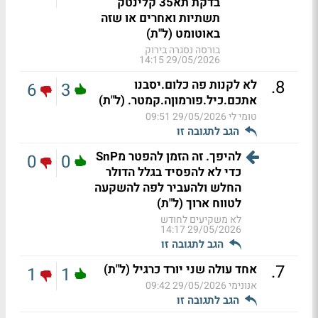
בדקת תא35 קלינטק
תשתיות ואחרים או שזה
באוטומט (ל"ת)
בורסה נסגרה בירוק
29/05/2026 14:15
.
8
לא לקנות פה כלום.יסבנו
6
3
אתכם.כיל.פורמוןה.קמטר. (ל"ת)
טומי לי
29/05/2026 09:51
הגב לתגובה זו
להיפך. זה הזמן להפטר מSnP
0
0
כדי לא להפסיד בגלל הדולר
החלש ולהעביר לפה להשקעה
לטווח ארוך (ל"ת)
לא משקיעים לחודש
29/05/2026 14:17
הגב לתגובה זו
.
7
אחד עולה שני יורד כרגיל (ל"ת)
1
1
אנונימי
29/05/2026 09:42
הגב לתגובה זו