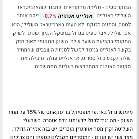
הבוקר טעינו - סליחה מהקוראים. כתבנו שהארביטראז'
השלילי באנלייט
ייקח אותה
אנלייט אנרגיה
-0.7%
למטה, והמניה מזנקת. לא טעינו בארביטראז' השלילי, הוא
אכן שלילי, אבל טעינו בגדול במשקל הנמוך שנתנו לשוק
המקומי בקביעת השער שלה. השוק המקומי מאוד חזק
בקשר לאנלייט בניגוד למשל למניות השבבים שהמחיר
שלהן נקבע בוול סטריט. אז אנלייט עולה ומובילה את
סקטור האנרגה המתחדשת בעליות מתמשכות.
מימוש גדול באר.פי אופטיקל בדיסקאונט של 15% על מחיר
השוק - מה נגיד לכם? לדענתנו נורת אזהרה. כשבעלי
השליטה וקרן מנור-אוורגרין מוכרים, יש בזה אמירה גדולה.
מצד שני יש קונים - המוסדיים מקבלים כספים והם צריכים