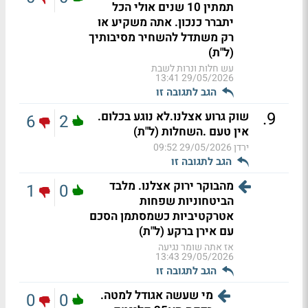
תמתין 10 שנים אולי הכל
יתברר כנכון. אתה משקיע או
רק משתדל להשחיר מסיבותיך
(ל"ת)
עש חלות ונרות לשבת
29/05/2026 13:41
הגב לתגובה זו
.
9
שוק גרוע אצלנו.לא נוגע בכלום.
6
2
אין טעם .השחלות (ל"ת)
ירדן
29/05/2026 09:52
הגב לתגובה זו
מהבוקר ירוק אצלנו. מלבד
1
0
הביטחוניות שפחות
אטרקטיביות כשמסתמן הסכם
עם אירן ברקע (ל"ת)
אז אתה שומר נגיעה
29/05/2026 13:43
הגב לתגובה זו
מי שעשה אגודל למטה.
0
0