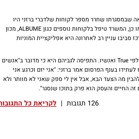
ה שבמסגרתו שחרר מספר לקוחות שלדברי ברזני היו
"הפסדיים עבור המשרד", כגון קפה GREG. כמו כן, המשרד טיפל בלקוחות נוספים כגון ALBUME, מכון
סף שדווקא ריכז סביבו עניין רב לאחרונה היא אפליקציית המוניות
יש לציין כי בענף הפרסום מביעים אמפתיה כלפי True ואנשיו. התפיסה לגביהם היא כי מדובר ב"אנשים
עתידו בענף הפרסום אמר ברזני: "אני יזם וכרגע אני
בין מה הצעד הבא, אבל אין לי ספק שאני לא מוותר ולא
 זה החיים והעסק הוא פרק בתוכו שנסגר".
126 תגובות
|
לקריאת כל התגובות