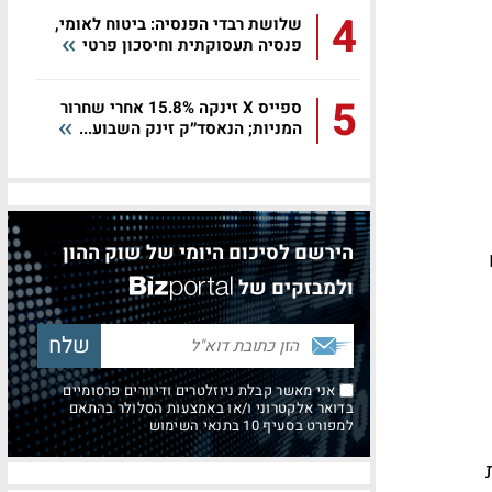
4
שלושת רבדי הפנסיה: ביטוח לאומי,
פנסיה תעסוקתית וחיסכון פרטי
5
ספייס X זינקה 15.8% אחרי שחרור
המניות; הנאסד״ק זינק השבוע...
הירשם לסיכום היומי של שוק ההון
ולמבזקים של
אני מאשר קבלת ניוזלטרים ודיוורים פרסומיים
בדואר אלקטרוני ו/או באמצעות הסלולר בהתאם
למפורט בסעיף 10 בתנאי השימוש