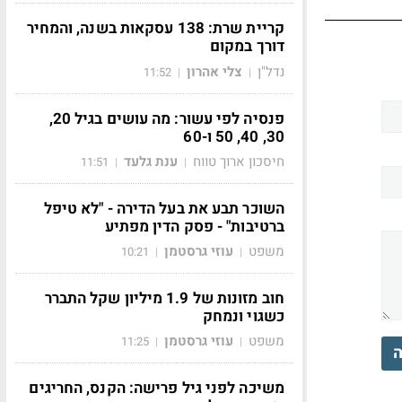
קריית שרת: 138 עסקאות בשנה, והמחיר
דורך במקום
נדל"ן
צלי אהרון
11:52
|
|
פנסיה לפי עשור: מה עושים בגיל 20,
30, 40, 50 ו-60
חיסכון ארוך טווח
ענת גלעד
11:51
|
|
השוכר תבע את בעל הדירה - "לא טיפל
ברטיבות" - פסק הדין מפתיע
משפט
עוזי גרסטמן
10:21
|
|
חוב מזונות של 1.9 מיליון שקל התברר
כשגוי ונמחק
משפט
עוזי גרסטמן
11:25
|
|
ה
משיכה לפני גיל פרישה: הקנס, החריגים