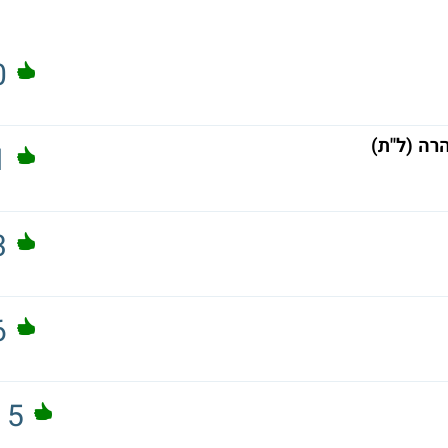
0
רה (ל"ת)
1
3
6
5