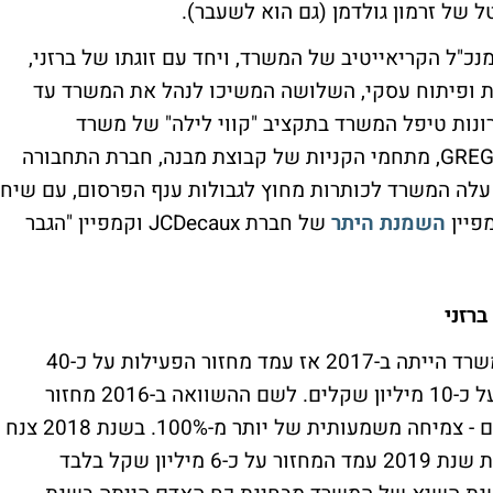
כ"ל הקריאייטיב של המשרד, ויחד עם זוגתו של ברזני,
 ופיתוח עסקי, השלושה המשיכו לנהל את המשרד עד
השם True. בשנים האחרונות טיפל המשרד בתקציב "קווי לילה" של משרד
התחבורה, מטבחי רגבה, מסעדות Biga וקפה GREG, מתחמי הקניות של קבוצת מבנה, חברת התחבורה
ועוד. ב-2 מקרים זכורים עלה המשרד לכותרות מחוץ לגבולות ענף הפרסום, עם שיח
פיין
השמנת היתר
של חברת JCDecaux וקמפיין "הגבר
ברזני
על פי יפעת בקרת פרסום, שנת השיא של המשרד הייתה ב-2017 אז עמד מחזור הפעילות על כ-40
מיליון שקלים (במחירי מחירון) המהווים בפועל כ-10 מיליון שקלים. לשם ההשוואה ב-2016 מחזור
המשרד על פי יפעת עמד על 16 מיליון שקלים - צמיחה משמעותית של יותר מ-100%. בשנת 2018 צנח
המחזור ל-30 מיליון שקלים (מחירון) ומתחילת שנת 2019 עמד המחזור על כ-6 מיליון שקל בלבד