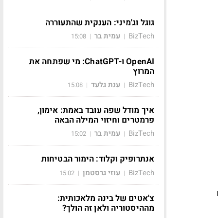
גוגל וג'מיני: הענקית שהתעוררה
BizTech
עמית בר
15:08
|
|
OpenAI ו-ChatGPT: מי שפתחה את
המרוץ
BizTech
ענת גלעד
15:08
|
|
איך מודל שפה עובד באמת: אימון,
פרמטרים וחיזוי המילה הבאה
BizTech
עמית בר
15:02
|
|
אנתרופיק וקלוד: הימור הבטיחות
BizTech
עוזי גרסטמן
15:02
|
|
לים
צ'אטים של בינה מלאכותית:
מההיסטוריה ולאן זה הולך?