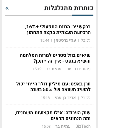
כותרות מתגלגלות
ברקשייר: הרווח התפעולי +16%,
הרכישה העצמית בקצה התחתון
גלובל
עוזי גרסטמן
15:44
|
|
שיאים בוול סטריט למרות המלחמה
והשיא בנפט - איך זה ייתכן?
ניתוחים ודעות
עמית בר
15:19
|
|
וורן באפט: עם מיליון דולר הייתי יכול
להשיג תשואה של 50% בשנה
גלובל
אדיר בן עמי
15:18
|
|
שוק העבודה: אילו מקצועות משתנים,
ומה הנתונים מראים
BizTech
עמית בר
15:08
|
|