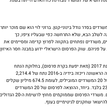
נת השיא של המשרד מבחינת כח האדם הייתה בשנת
רדים בסדר גודל בינוני-קטן. ברזני לוי הוא שם מוכר יותר
גה לשלב הבא, שלא התרחשה כפי שבעליו ציפו, כך
ים, משרדים נפתחים בתקווה לפרוץ קדימה ומסיימים את
ל פניהם. שוק הפרסום הישראלי ידוע במבנה חסר האיזון
כך למשל, על פי הדירוג של ענף הפרסום בשנת 2017 (מאת יפעת בקרת פרסום), בחלוקת הנתח
הכספי בין 20 המשרדים המובילים - העשירייה הראשונה ריכזה בידיה ב-2016 נתח של 2,214.4
מיליארד שקלים, המהווים 77% מהפעילות של 20 המשרדים המובילים, לעומת 674.5 מיליון שקלים
שרוכזו בידי העשירייה השנייה, המהווים כ-23% בלבד. ביחד, ההוצאה לפרסום של 20 המשרדים
המובילים עמדה על 2,891.1 מיליארד שקלים. משרדי הפרסום שממוקמים מחוץ לרשימת ה-20 הגדו
להישאר שחקנים לגיטימיים בענף.