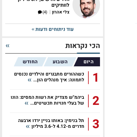
לוותיקים
|
צלי אהרון
(4)
עוד ניתוחים ודעות
הכי נקראות
היום
השבוע
החודש
1
כשההורים מתבגרים והילדים נכנסים
לתמונה: איך מנהלים הון...
2
ביהמ"ש מצדיק את רשות המסים: הונו
של בעלי חנויות תכשיטים...
3
תל בנימין: באותו בניין ירדו ארבעה
חדרים מ-4.12 ל-3.6 מיליון