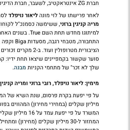
חברת ZG אינטראקטיב, לשעבר, חברת הדיגיטל של זרמון גולדמן (גם הוא לשעבר).
לאחר פרישתו של לוי מונה
ליאור נויפלד
לסמנ
מריה קניגין ברזני
, ששימשה כסמנכ"ל לקוחות
למיתוגו מחדש תחת 
הציבורית מטרופולין 
סוער שקשור בקמפיינים שיצאו תחת ידיו: קמ
שלך לא זכר" של מתחמי הקניות
מבנה
.
מימין: ליאור נויפלד, רובי ברזני ומריה קניגין 