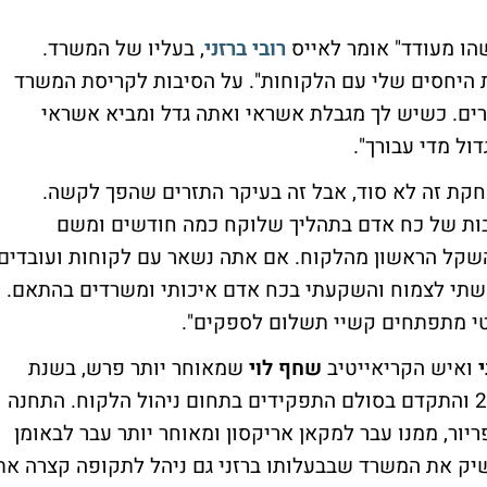
הו מעודד" אומר לאייס
רובי ברזני
, בעליו של המשרד.
ת היחסים שלי עם הלקוחות". על הסיבות לקריסת המשרד
רים. כשיש לך מגבלת אשראי ואתה גדל ומביא אשראי
ול מדי עבורך".
שחקת זה לא סוד, אבל זה בעיקר התזרים שהפך לקשה.
ות של כח אדם בתהליך שלוקח כמה חודשים ומשם
שקל הראשון מהלקוח. אם אתה נשאר עם לקוחות ועובדים
יפשתי לצמוח והשקעתי בכח אדם איכותי ומשרדים בהתאם.
יטי מתפתחים קשיי תשלום לספקים".
י
ואיש הקריאייטיב
שחף לוי
שמאוחר יותר פרש, בשנת
2014 לערך. ברזני החל את דרכו בענף ב-2001 והתקדם בסולם התפקידים בתחום ניהול הלקוח. התחנה
ור, ממנו עבר למקאן אריקסון ומאוחר יותר עבר לבאומן
שיק את המשרד שבבעלותו ברזני גם ניהל לתקופה קצרה את