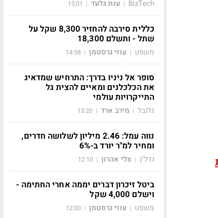
BizTech
ענת גלעד
15:01
|
|
כללית סירבה להחזיר 8,300 שקל על
שתל - ותשלם 18,300
משפט
עוזי גרסטמן
14:58
|
|
סופר אל ניניו בדרך: התרחיש שמדאיג
את הכלכלנים ומאיים להצית גל
התייקרויות עולמי
גלובל
מירב ארד
13:20
|
|
נווה עמל: 2.46 מיליון לשלושה חדרים,
ומחיר למ"ר יורד ב-6%
נדל"ן
צלי אהרון
12:10
|
|
ביטל זיכרון דברים יממה אחרי החתימה -
וישלם 4,000 שקל
משפט
עוזי גרסטמן
12:00
|
|