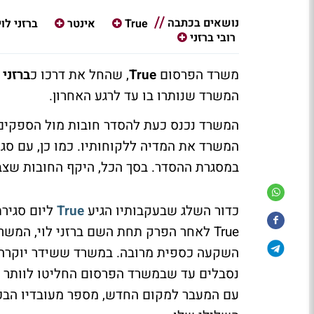
נושאים בכתבה
True
אינטר
ברזני לוי
רובי ברזני
משרד הפרסום
True
, שהחל את דרכו כ
ברזני 
המשרד שנותרו בו עד לרגע האחרון.
המשרד נכנס כעת להסדר חובות מול הספקים
המשרד את המדיה ללקוחותיו. כמו כן, עם סג
במסגרת ההסדר. בסך הכל, היקף החובות שצב
כדור השלג שבעקבותיו הגיע
True
ליום סגירת
True לאחר הפרק תחת השם ברזני לוי, ה
השקעה כספית מרובה. במשרד ששידר יוקרה וס
נסבלים עד שבמשרד הפרסום החליטו לוותר על
עם המעבר למקום החדש, מספר מעובדיו הבכי