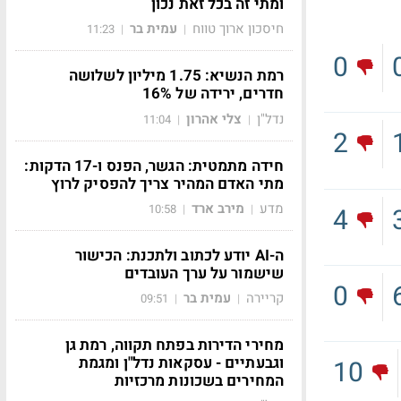
ומתי זה בכל זאת נכון
חיסכון ארוך טווח
עמית בר
11:23
|
|
0
רמת הנשיא: 1.75 מיליון לשלושה
חדרים, ירידה של 16%
נדל"ן
צלי אהרון
11:04
|
|
2
חידה מתמטית: הגשר, הפנס ו-17 הדקות:
מתי האדם המהיר צריך להפסיק לרוץ
מדע
מירב ארד
10:58
|
|
4
ה-AI יודע לכתוב ולתכנת: הכישור
שישמור על ערך העובדים
0
קריירה
עמית בר
09:51
|
|
מחירי הדירות בפתח תקווה, רמת גן
וגבעתיים - עסקאות נדל"ן ומגמת
10
המחירים בשכונות מרכזיות