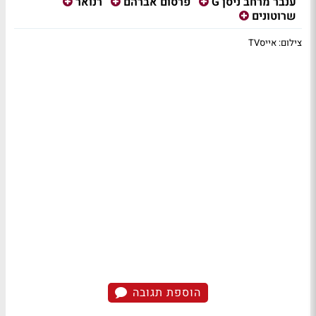
ענבר מרחב ניסן G
פרסום אברהם
רנואר
שרוטונים
צילום: אייסTV
הוספת תגובה