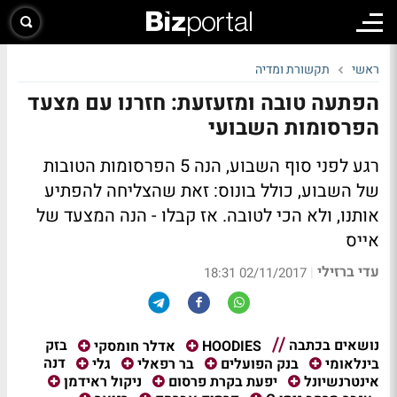
ראשי
תקשורת ומדיה
הפתעה טובה ומזעזעת: חזרנו עם מצעד
הפרסומות השבועי
רגע לפני סוף השבוע, הנה 5 הפרסומות הטובות
של השבוע, כולל בונוס: זאת שהצליחה להפתיע
אותנו, ולא הכי לטובה. אז קבלו - הנה המצעד של
אייס
עדי ברזילי
|
02/11/2017 18:31
נושאים בכתבה
בזק
HOODIES
אדלר חומסקי
דנה
בינלאומי
בנק הפועלים
בר רפאלי
גלי
אינטרנשיונל
יפעת בקרת פרסום
ניקול ראידמן