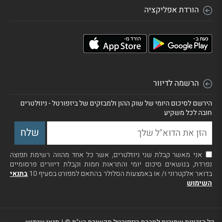
הורדת אפליקציה
הרשמה לדיוור
הירשם לסיכום היומי של שוק ההון ולמבזקים של ביזפורטל - ניוזלטרים
חובה לכל משקיע
אני מאשר קבלת שני ניוזלטרים, אשר כל אחד מהווה רשימת תפוצה
נפרדת, בנושאים סיכום יומי והתראות חמות וקבלת דיוורים פרסומיים
בדואר אלקטרוני ו/ או באמצעות הסלולר בהתאם למפורט בסעיף 10
בתנאי
השימוש