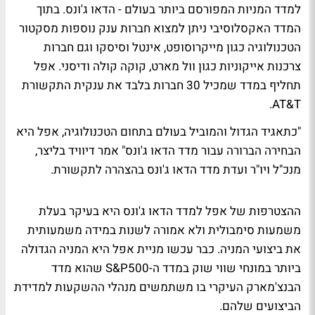
למדד המניות המפורסם ביותר בעולם - הדאו ג'ונס. בתוך
המדד האקסלוסיבי ניתן למצוא חברות ענק נוספות מסקטור
הטכנולוגיה כגון מייקרוסופט, אינטל וסיסקו וגם חברות
צרכנות אייקוניות כגון וול מארט, קוקה קולה ודיסני. אפל
תחליף במדד שמכיל 30 חברות בלבד את ענקית התקשורת
AT&T.
"כתאגיד הגדול והמוביל בעולם בתחום הטכנולוגיה, אפל היא
הבחירה הברורה עבור מדד הדאו ג'ונס" אמר דיוויד בליצר,
מנכ"ל ויו"ר ועדת מדד הדאו ג'ונס בהצהרה לתקשורת.
ההצטרפות של אפל למדד הדאו ג'ונס היא בעיקר בעלת
משמעות סימבולית ולא אמורה לשנות במידה משמעותית
את ביצועי המניה. כבר עכשו מניית אפל היא המניה הגדולה
ביותר במונחי שווי שוק במדד ה-S&P500 שהוא מדד
הבנצ'מארק העיקרי בו משתמשים מנהלי ההשקעות למדידת
הביצועים שלהם.