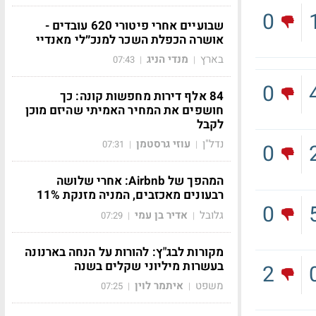
0
שבועיים אחרי פיטורי 620 עובדים -
אושרה הכפלת השכר למנכ״לי מאנדיי
בארץ
מנדי הניג
07:43
|
|
0
84 אלף דירות מחפשות קונה: כך
חושפים את המחיר האמיתי שהיזם מוכן
לקבל
נדל"ן
עוזי גרסטמן
07:31
|
|
0
המהפך של Airbnb: אחרי שלושה
רבעונים מאכזבים, המניה מזנקת 11%
0
גלובל
אדיר בן עמי
07:29
|
|
מקורות לבג"ץ: להורות על הנחה בארנונה
בעשרות מיליוני שקלים בשנה
2
משפט
איתמר לוין
07:25
|
|