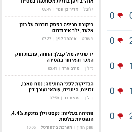
ארה״ב ויפן בחזית משותפת במט״ח
גלובל
אדיר בן עמי
08:49
|
|
0
ביקורת חריפה בפסק בוררות על רונן
אלעד, יו"ר אירודרום
0
משפט
איתמר לוין
07:37
|
|
יד שנייה מול קבלן: החוזה, ערבות חוק
המכר והאיחור במסירה
0
נדל"ן
מירב ארד
03:41
|
|
הבדיקות לפני החתימה: נסח טאבו,
0
זכויות, היתרים, שמאי ועורך דין
נדל"ן
עמית בר
07:58
|
|
פתיחה בעליות: נקסט ויז'ן מזנקת 4.4%,
0
הנפטיות בולטות
שוק ההון
מערכת ביזפורטל
10:05
|
|