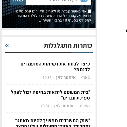
אני מאשר קבלת ניוזלטרים ודיוורים פרסומיים
בדואר אלקטרוני ו/או באמצעות הסלולר בהתאם
למפורט בסעיף 10 בתנאי השימוש
כותרות מתגלגלות
כיצד לבחור את רשימות המועמדים
לכנסת?
בארץ
איתמר לוין
10:34
|
|
"בית המשפט לימאות בחיפה יכול לעקל
ספינת עבדים"
משפט
איתמר לוין
10:34
|
|
"שוק המשרדים ממשיך להיות מאתגר
ותחרותי, באזורי הפעילות שלנו המצב