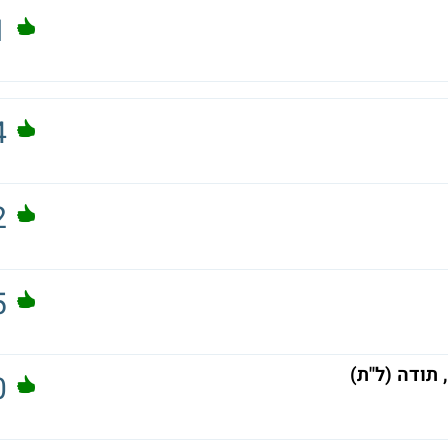
1
4
2
5
תודה (ל"ת)
0