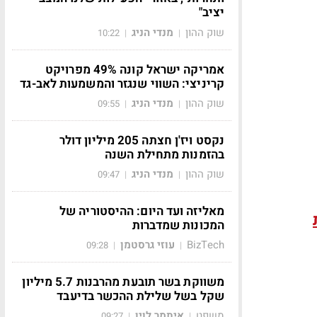
יציב"
שוק ההון
מנדי הניג
10:22
|
|
אמריקה ישראל קונה 49% מפרויקט
קריניצי: השווי שנגזר והמשמעות לאב-גד
שוק ההון
מנדי הניג
09:55
|
|
נקסט ויז'ן חצתה 205 מיליון דולר
בהזמנות מתחילת השנה
שוק ההון
מנדי הניג
09:47
|
|
מאליזה ועד היום: ההיסטוריה של
המכונות שמדברות
BizTech
עוזי גרסטמן
09:28
|
|
משווקת בשר תובעת מהרבנות 5.7 מיליון
שקל בשל שלילת ההכשר בדיעבד
משפט
איתמר לוין
09:27
|
|