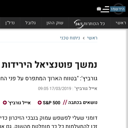
הירשמו
ראשי
שוק ההון
גלובל
נדל"ן
כל הכותרות
ראשי
ניתוח טכני
נמשך פוטנציאל הירידות במדד 
גורביץ': "בטווח הארוך המתפרס על פני הח
אייל גורביץ'
17/03/2019 09:05
|
נושאים בכתבה
S&P 500
אייל גורביץ'
דומני שעלי לפשפש עמוק בנבכי הזיכרון כד
זכו להתעלמות כל כך מוחלטת מהשוק. גם אם