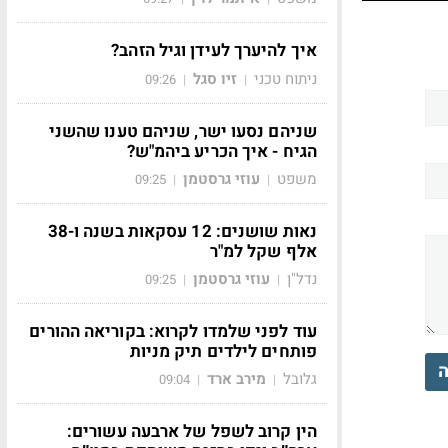
איך להיערך לעידן וגיל הזהב?
ניתוח טכני
זיו סגל
09:26
|
|
שניהם נסעו ישר, שניהם טענו שהשני
הגיח - איך הכריע ביהמ"ש?
משפט
עוזי גרסטמן
09:25
|
|
נאות שושנים: 12 עסקאות בשנה ו-38
אלף שקל למ"ר
נדל"ן
עוזי גרסטמן
09:25
|
|
עוד לפני שלמדו לקרוא: בקוריאה ההורים
פותחים לילדים תיק מניות
ה
גלובל
מירב ארד
09:04
|
|
הין קרוב לשפל של ארבעה עשורים: