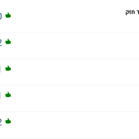
 חזק
0
2
1
1
2