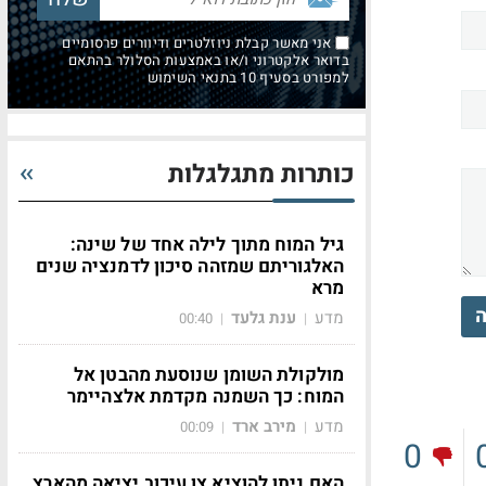
אני מאשר קבלת ניוזלטרים ודיוורים פרסומיים
בדואר אלקטרוני ו/או באמצעות הסלולר בהתאם
למפורט בסעיף 10 בתנאי השימוש
כותרות מתגלגלות
גיל המוח מתוך לילה אחד של שינה:
האלגוריתם שמזהה סיכון לדמנציה שנים
מרא
ה
מדע
ענת גלעד
00:40
|
|
מולקולת השומן שנוסעת מהבטן אל
המוח: כך השמנה מקדמת אלצהיימר
מדע
מירב ארד
00:09
|
|
0
האם ניתן להוציא צו עיכוב יציאה מהארץ