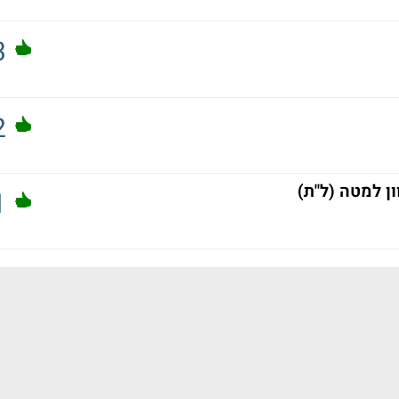
3
2
ן למטה (ל"ת)
1