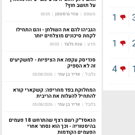
על תושב חוץ?
משפט
עוזי גרסטמן
00:05
|
|
1
הגביהו להם את השולחן - והם התחילו
לקחת סיכונים מוצלחים יותר
1
מדע
ענת גלעד
00:03
|
|
סנדיסק עקפה את הציפיות - למשקיעים
זה לא הספיק
4
גלובל
אדיר בן עמי
05/08/2026
|
|
המחלוקת בפד מחריפה: קשקארי קורא
להתחיל להעלות את הריבית
גלובל
אדיר בן עמי
05/08/2026
|
|
הנאסד״ק רשם רצף שהתרחש 18 פעמים
בהיסטוריה - וכך הוא נסחר אחרי
הפעמים הקודמות