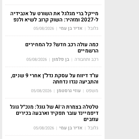
מייקל ברי מגלגל את השורט על אנבידיה
ל-2027 ומזהיר: השוק קרוב לשיא ולנפ
גלובל
אדיר בן עמי
05/08/2026
|
|
כמה עולה רכב חדש? כל המחירים
הרשמיים
רכב ותחבורה
בן פלמון
05/08/2026
|
|
עו"ד דיווח על עסקת נדל"ן אחרי 9 שנים,
והתביעה נגדו נדחתה
משפט
עוזי גרסטמן
05/08/2026
|
|
טלטלה בצמרת ה־AI של גוגל: מנכ״ל גוגל
דיפמיינד עובר תפקיד וארבעה בכירים
עוזבים
גלובל
אדיר בן עמי
05/08/2026
|
|