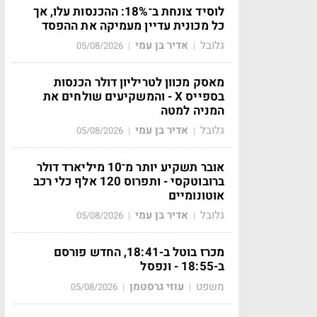
לוסיד צונחת ב־18%: ההכנסות עלו, אך
כל מכונית עדיין מעמיקה את ההפסד
גלובל
אדיר בן עמי
05/08/2026
|
|
מאסק מכוון לטריליון דולר הכנסות
בספייס X - והמשקיעים שולחים את
המניה למטה
גלובל
אדיר בן עמי
05/08/2026
|
|
אובר תשקיע יותר מ־10 מיליארד דולר
ברובוטקסי - ותפרוס 120 אלף כלי רכב
אוטונומיים
גלובל
אדיר בן עמי
05/08/2026
|
|
מכרז בוטל ב-18:41, החדש פורסם
ב-18:55 - ונפסל
משפט
עוזי גרסטמן
05/08/2026
|
|