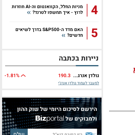
4
מניות החלל, הקוואנטום וה-AI חוזרות
לרוץ - איך תחשפו לטרנד?
5
האם מדד ה-S&P500 בדרך לשיאים
חדשים?
ניירות בכתבה
גולדן אנרג...
190.3
%
-1.81
למעבר לעמוד גולדן אנרג'י
הירשם לסיכום היומי של שוק ההון
ולמבזקים של